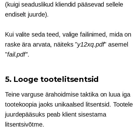
(kuigi seaduslikud kliendid pääsevad sellele
endiselt juurde).
Kui valite seda teed, valige failinimed, mida on
raske ära arvata, näiteks "
y12xq.pdf
" asemel
"
fail.pdf”
.
5. Looge tootelitsentsid
Teine varguse ärahoidmise taktika on luua iga
tootekoopia jaoks unikaalsed litsentsid. Tootele
juurdepääsuks peab klient sisestama
litsentsivõtme.