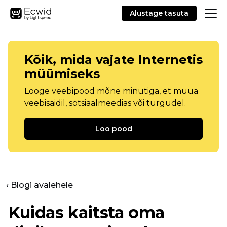
Alustage tasuta
Kõik, mida vajate Internetis
müümiseks
Looge veebipood mõne minutiga, et müüa
veebisaidil, sotsiaalmeedias või turgudel.
Loo pood
‹ Blogi avalehele
Kuidas kaitsta oma