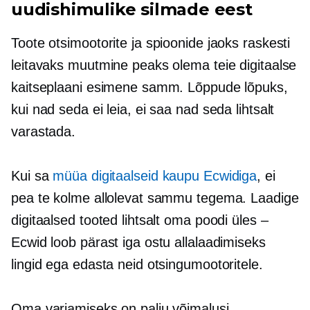
uudishimulike silmade eest
Toote otsimootorite ja spioonide jaoks raskesti
leitavaks muutmine peaks olema teie digitaalse
kaitseplaani esimene samm. Lõppude lõpuks,
kui nad seda ei leia, ei saa nad seda lihtsalt
varastada.
Kui sa
müüa digitaalseid kaupu Ecwidiga
, ei
pea te kolme allolevat sammu tegema. Laadige
digitaalsed tooted lihtsalt oma poodi üles –
Ecwid loob pärast iga ostu allalaadimiseks
lingid ega edasta neid otsingumootoritele.
Oma varjamiseks on palju võimalusi