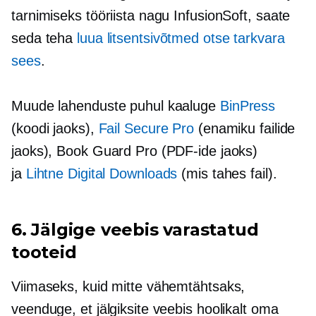
tarnimiseks tööriista nagu InfusionSoft, saate
seda teha
luua litsentsivõtmed otse tarkvara
sees
.
Muude lahenduste puhul kaaluge
BinPress
(koodi jaoks),
Fail Secure Pro
(enamiku failide
jaoks), Book Guard Pro (PDF-ide jaoks)
ja
Lihtne Digital Downloads
(mis tahes fail).
6. Jälgige veebis varastatud
tooteid
Viimaseks, kuid mitte vähemtähtsaks,
veenduge, et jälgiksite veebis hoolikalt oma