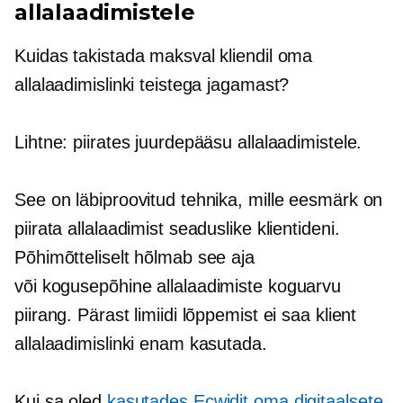
allalaadimistele
Kuidas takistada maksval kliendil oma
allalaadimislinki teistega jagamast?
Lihtne: piirates juurdepääsu allalaadimistele.
See on läbiproovitud tehnika, mille eesmärk on
piirata allalaadimist seaduslike klientideni.
Põhimõtteliselt hõlmab see aja
või
kogusepõhine
allalaadimiste koguarvu
piirang. Pärast limiidi lõppemist ei saa klient
allalaadimislinki enam kasutada.
Kui sa oled
kasutades Ecwidit oma digitaalsete