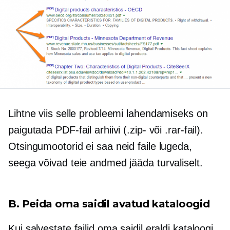
Lihtne viis selle probleemi lahendamiseks on
paigutada PDF-fail arhiivi (.zip- või .rar-fail).
Otsingumootorid ei saa neid faile lugeda,
seega võivad teie andmed jääda turvaliselt.
B. Peida oma saidil avatud kataloogid
Kui salvestate failid oma saidil eraldi kataloogi