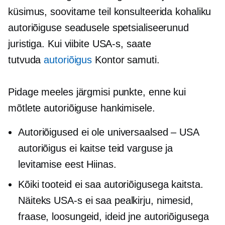
küsimus, soovitame teil konsulteerida kohaliku
autoriõiguse seadusele spetsialiseerunud
juristiga. Kui viibite USA-s, saate
tutvuda
autoriõigus
Kontor samuti.
Pidage meeles järgmisi punkte, enne kui
mõtlete autoriõiguse hankimisele.
Autoriõigused ei ole universaalsed – USA
autoriõigus ei kaitse teid varguse ja
levitamise eest Hiinas.
Kõiki tooteid ei saa autoriõigusega kaitsta.
Näiteks USA-s ei saa pealkirju, nimesid,
fraase, loosungeid, ideid jne autoriõigusega