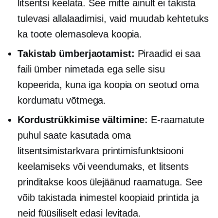
litsentsi keelata. See mitte ainult ei takista
tulevasi allalaadimisi, vaid muudab kehtetuks
ka toote olemasoleva koopia.
Takistab ümberjaotamist:
Piraadid ei saa
faili ümber nimetada ega selle sisu
kopeerida, kuna iga koopia on seotud oma
kordumatu võtmega.
Kordustrükkimise vältimine:
E-raamatute
puhul saate kasutada oma
litsentsimistarkvara printimisfunktsiooni
keelamiseks või veendumaks, et litsents
prinditakse koos ülejäänud raamatuga. See
võib takistada inimestel koopiaid printida ja
neid füüsiliselt edasi levitada.