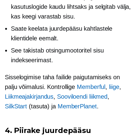
kasutuslogide kaudu lihtsaks ja selgitab välja,
kas keegi varastab sisu.
Saate keelata juurdepääsu kahtlastele
klientidele eemalt.
See takistab otsingumootoritel sisu
indekseerimast.
Sisselogimise taha failide paigutamiseks on
palju võimalusi. Kontrollige
Memberful
,
liige
,
Liikmeajakirjandus
,
Sooviloendi liikmed
,
SilkStart
(tasuta) ja
MemberPlanet
.
4. Piirake juurdepääsu