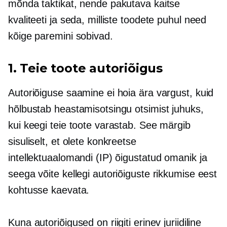
mõnda taktikat, nende pakutava kaitse
kvaliteeti ja seda, milliste toodete puhul need
kõige paremini sobivad.
1. Teie toote autoriõigus
Autoriõiguse saamine ei hoia ära vargust, kuid
hõlbustab heastamisotsingu otsimist juhuks,
kui keegi teie toote varastab. See märgib
sisuliselt, et olete konkreetse
intellektuaalomandi (IP) õigustatud omanik ja
seega võite kellegi autoriõiguste rikkumise eest
kohtusse kaevata.
Kuna autoriõigused on riigiti erinev juriidiline