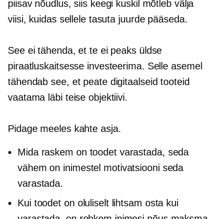
piisav nõudlus, siis keegi kuskil mõtleb välja
viisi, kuidas sellele tasuta juurde pääseda.
See ei tähenda, et te ei peaks üldse
piraatluskaitsesse investeerima. Selle asemel
tähendab see, et peate digitaalseid tooteid
vaatama läbi teise objektiivi.
Pidage meeles kahte asja.
Mida raskem on toodet varastada, seda
vähem on inimestel motivatsiooni seda
varastada.
Kui toodet on oluliselt lihtsam osta kui
varastada, on rohkem inimesi nõus maksma.