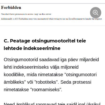
C. Peatage otsingumootoritel teie
lehtede indekseerimine
Otsingumootorid saadavad iga päev miljardeid
lehti indekseerimiseks välja miljoneid
koodilõike, mida nimetatakse "otsingumootori
ämblikeks" või "robotiteks". Seda protsessi
nimetatakse "roomamiseks".
Need ämblikud roomavad teie saidil igal üksikul