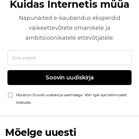
Kuidas Internetis müüa
Näpunäited
e-kaubandus
eksperdid
väikeettevõtete omanikele ja
ambitsioonikatele ettevõtjatele.
Soovin uudiskirja
Nõustun Ecwidi uudiskirja saamisega. Võin igal ajal tellimusest
loobuda.
Mõelge uuesti