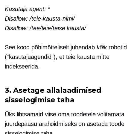
Kasutaja agent:
*
Disallow:
/teie-kausta-nimi/
Disallow:
/tee/teie/teise kausta/
See kood põhimõtteliselt juhendab
kõik
robotid
(“kasutajaagendid”), et teie kausta mitte
indekseerida.
3. Asetage allalaadimised
sisselogimise taha
Üks lihtsamaid viise oma toodetele volitamata
juurdepääsu ärahoidmiseks on asetada toode
sisselogimise taha.