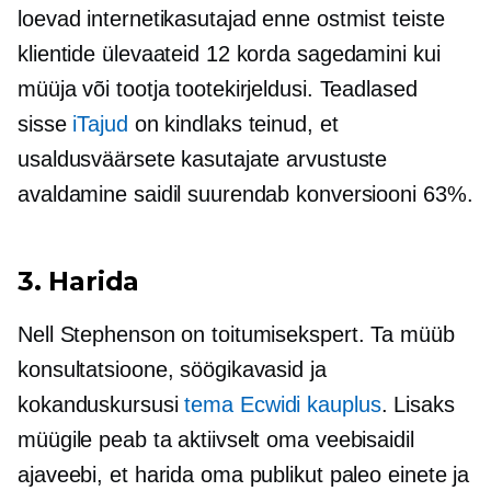
loevad internetikasutajad enne ostmist teiste
klientide ülevaateid 12 korda sagedamini kui
müüja või tootja tootekirjeldusi. Teadlased
sisse
iTajud
on kindlaks teinud, et
usaldusväärsete kasutajate arvustuste
avaldamine saidil suurendab konversiooni 63%.
3. Harida
Nell Stephenson on toitumisekspert. Ta müüb
konsultatsioone, söögikavasid ja
kokanduskursusi
tema Ecwidi kauplus
. Lisaks
müügile peab ta aktiivselt oma veebisaidil
ajaveebi, et harida oma publikut paleo einete ja