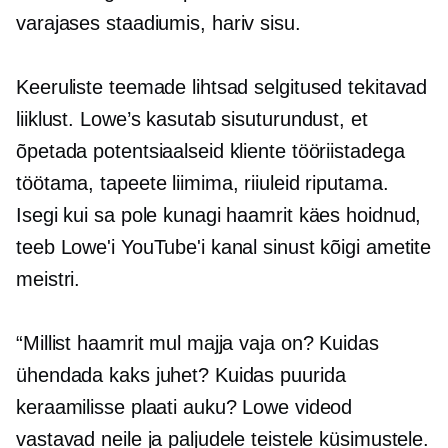
varajases staadiumis,
hariv sisu.
Keeruliste teemade lihtsad selgitused tekitavad
liiklust. Lowe’s kasutab sisuturundust, et
õpetada potentsiaalseid kliente tööriistadega
töötama, tapeete liimima, riiuleid riputama.
Isegi kui sa pole kunagi haamrit käes hoidnud,
teeb Lowe'i YouTube'i kanal sinust kõigi ametite
meistri.
“Millist haamrit mul majja vaja on? Kuidas
ühendada kaks juhet? Kuidas puurida
keraamilisse plaati auku? Lowe videod
vastavad neile ja paljudele teistele küsimustele.