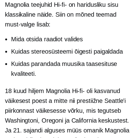
Magnolia teejuhid
Hi-fi-
on haridusliku sisu
klassikaline näide. Siin on mõned teemad
must-valge
lisab:
Mida otsida raadiot valides
Kuidas stereosüsteemi õigesti paigaldada
Kuidas parandada muusika taasesituse
kvaliteeti.
18 kuud hiljem Magnolia
Hi-fi-
oli kasvanud
väikesest poest a
mitte nii prestiižne
Seattle'i
piirkonnast väikesesse võrku, mis tegutseb
Washingtoni, Oregoni ja California keskustest.
Ja 21. sajandi alguses müüs omanik Magnolia