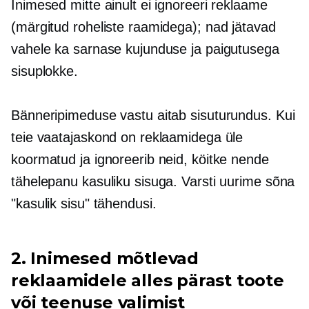
Inimesed mitte ainult ei ignoreeri reklaame
(märgitud roheliste raamidega); nad jätavad
vahele ka sarnase kujunduse ja paigutusega
sisuplokke.
Bänneripimeduse vastu aitab sisuturundus. Kui
teie vaatajaskond on reklaamidega üle
koormatud ja ignoreerib neid, köitke nende
tähelepanu kasuliku sisuga. Varsti uurime sõna
"kasulik sisu" tähendusi.
2. Inimesed mõtlevad
reklaamidele alles pärast toote
või teenuse valimist