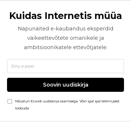
Kuidas Internetis müüa
Näpunäited
e-kaubandus
eksperdid
väikeettevõtete omanikele ja
ambitsioonikatele ettevõtjatele.
Soovin uudiskirja
Nõustun Ecwidi uudiskirja saamisega. Võin igal ajal tellimusest
loobuda.