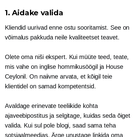
1. Aidake valida
Kliendid uurivad enne ostu sooritamist. See on
võimalus pakkuda neile kvaliteetset teavet.
Olete oma niši ekspert. Kui müüte teed, teate,
mis vahe on inglise hommikusöögil ja House
Ceylonil. On naiivne arvata, et kõigil teie
klientidel on samad kompetentsid.
Avaldage erinevate teeliikide kohta
ajaveebipostitus ja selgitage, kuidas seda õiget
valida. Kui sul pole blogi, saad sama teha
sotsiaalmeedias. Ärge unustage linkida oma