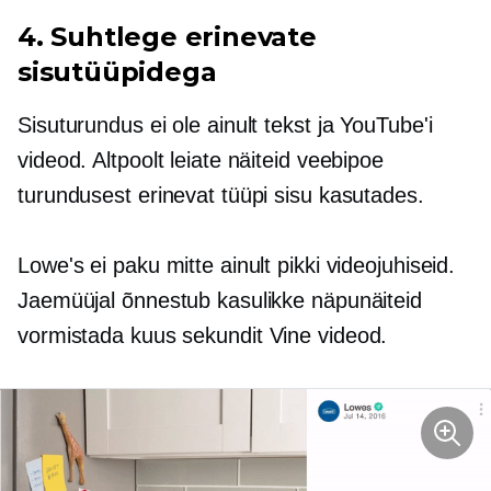
4. Suhtlege erinevate
sisutüüpidega
Sisuturundus ei ole ainult tekst ja YouTube'i
videod. Altpoolt leiate näiteid veebipoe
turundusest erinevat tüüpi sisu kasutades.
Lowe's ei paku mitte ainult pikki videojuhiseid.
Jaemüüjal õnnestub kasulikke näpunäiteid
vormistada
kuus sekundit
Vine videod.