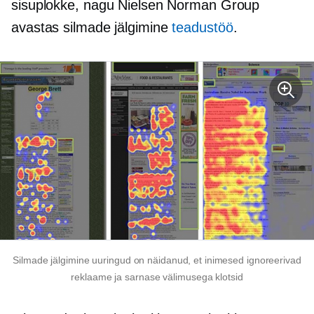
sisuplokke, nagu Nielsen Norman Group
avastas
silmade jälgimine
teadustöö
.
Silmade jälgimine
uuringud on näidanud, et inimesed ignoreerivad
reklaame ja
sarnase välimusega
klotsid