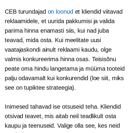
CEB turundajad
on loonud
et kliendid viitavad
reklaamidele, et uurida pakkumisi ja valida
parima hinna enamasti siis, kui nad juba
teavad, mida osta. Kui meelitate uusi
vaatajaskondi ainult reklaami kaudu, olge
valmis konkureerima hinna osas. Teisisõnu
peate oma hindu langetama ja müüma tooteid
palju odavamalt kui konkurendid (loe siit, miks
see on
tupiktee
strateegia).
Inimesed tahavad ise otsuseid teha. Kliendid
otsivad teavet, mis aitab neil teadlikult osta
kaupu ja teenuseid. Valige olla see, kes neid