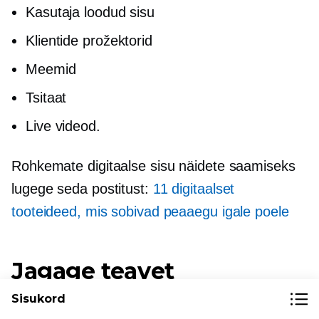
Kasutaja loodud
sisu
Klientide prožektorid
Meemid
Tsitaat
Live videod.
Rohkemate digitaalse sisu näidete saamiseks
lugege seda postitust:
11 digitaalset
tooteideed, mis sobivad peaaegu igale poele
Jagage teavet
Sisukord
Veebipoe sisustrateegiat kavandades seadke