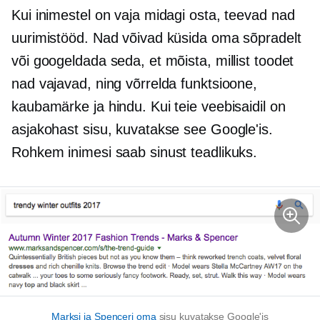
Kui inimestel on vaja midagi osta, teevad nad
uurimistööd. Nad võivad küsida oma sõpradelt
või googeldada seda, et mõista, millist toodet
nad vajavad, ning võrrelda funktsioone,
kaubamärke ja hindu. Kui teie veebisaidil on
asjakohast sisu, kuvatakse see Google'is.
Rohkem inimesi saab sinust teadlikuks.
Marksi ja Spenceri oma
sisu kuvatakse Google'is