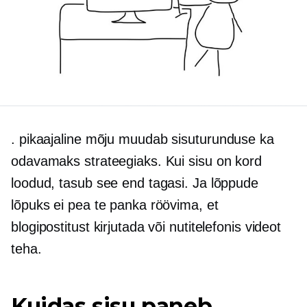
.
pikaajaline
mõju muudab sisuturunduse ka
odavamaks strateegiaks. Kui sisu on kord
loodud, tasub see end tagasi. Ja lõppude
lõpuks ei pea te panka röövima, et
blogipostitust kirjutada või nutitelefonis videot
teha.
Kuidas sisu paneb