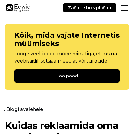
Začnite brezplačno
Kõik, mida vajate Internetis
müümiseks
Looge veebipood mõne minutiga, et müüa
veebisaidil, sotsiaalmeedias või turgudel.
Loo pood
‹ Blogi avalehele
Kuidas reklaamida oma