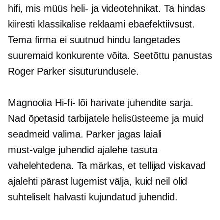
hifi,
mis müüs heli- ja videotehnikat. Ta hindas
kiiresti klassikalise reklaami ebaefektiivsust.
Tema firma ei suutnud hindu langetades
suuremaid konkurente võita. Seetõttu panustas
Roger Parker sisuturundusele.
Magnoolia
Hi-fi-
lõi harivate juhendite sarja.
Nad õpetasid tarbijatele helisüsteeme ja muid
seadmeid valima. Parker jagas laiali
must-valge
juhendid ajalehe tasuta
vahelehtedena. Ta märkas, et tellijad viskavad
ajalehti pärast lugemist välja, kuid neil olid
suhteliselt halvasti kujundatud juhendid.