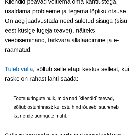
Kliendid peavad võitlema oma kahtlustega,
usaldama probleeme ja tegema lõpliku otsuse.
On aeg jäädvustada need suletud sisuga (sisu
eest küsige lugeja teavet), näiteks
veebiseminarid, tarkvara allalaadimine ja e-
raamatud.
Tuleb välja
, sõltub selle etapi kestus sellest, kui
raske on rahast lahti saada:
Tooteuuringute hulk, mida nad [kliendid] teevad,
sõltub ostuhinnast; kui ostu hind tõuseb, suureneb
ka nende uuringute maht.