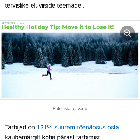
tervislike eluviiside teemadel.
Paleoista ajaveeb
Tarbijad on
131% suurem tõenäosus osta
kaubamärgilt kohe pärast tarbimist