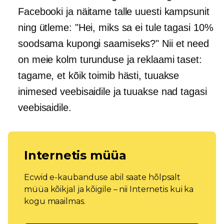
Facebooki ja näitame talle uuesti kampsunit
ning ütleme: "Hei, miks sa ei tule tagasi 10%
soodsama kupongi saamiseks?" Nii et need
on meie kolm turunduse ja reklaami taset:
tagame, et kõik toimib hästi, tuuakse
inimesed veebisaidile ja tuuakse nad tagasi
veebisaidile.
Internetis müüa
Ecwid e-kaubanduse abil saate hõlpsalt
müüa kõikjal ja kõigile – nii Internetis kui ka
kogu maailmas.