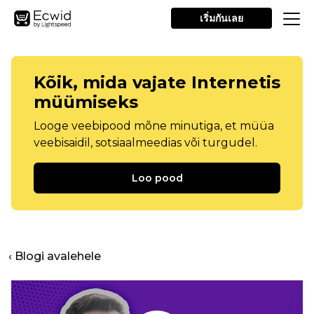
เริ่มกันเลย
Kõik, mida vajate Internetis
müümiseks
Looge veebipood mõne minutiga, et müüa
veebisaidil, sotsiaalmeedias või turgudel.
Loo pood
‹ Blogi avalehele