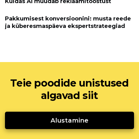
Kuidas AI muudab reklaamitööstust
Pakkumisest konversioonini: musta reede
ja küberesmaspäeva ekspertstrateegiad
Teie poodide unistused
algavad siit
Alustamine