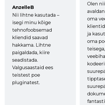
Olen ni
AnzelleB
avaldan
Nii lihtne kasutada –
oma vee
isegi minu kõige
klienti
tehnofoobsemad
ja kasu
kliendid saavad
oma poe
hakkama. Lihtne
teisega,
paigaldada, kiire
veebihal
seadistada.
kodeer
Valgusaastaid ees
suurep
teistest poe
tipptas
pluginatest.
suurep
dokume
fantasti