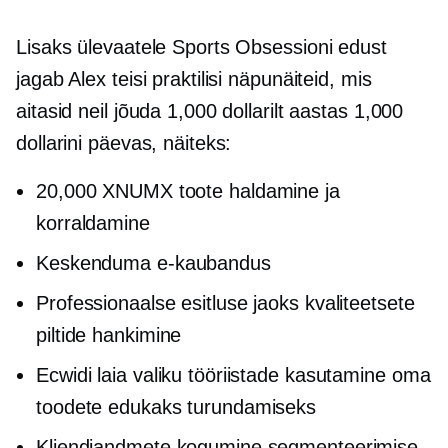
Lisaks ülevaatele Sports Obsessioni edust
jagab Alex teisi praktilisi näpunäiteid, mis
aitasid neil jõuda 1,000 dollarilt aastas 1,000
dollarini päevas, näiteks:
20,000 XNUMX toote haldamine ja
korraldamine
Keskenduma
e-kaubandus
Professionaalse esitluse jaoks kvaliteetsete
piltide hankimine
Ecwidi laia valiku tööriistade kasutamine oma
toodete edukaks turundamiseks
Kliendiandmete kogumine segmenteerimise