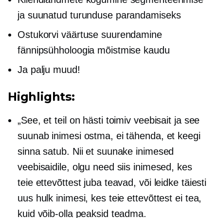
ja suunatud turunduse parandamiseks
Ostukorvi väärtuse suurendamine
fännipsühholoogia mõistmise kaudu
Ja palju muud!
Highlights:
„See, et teil on hästi toimiv veebisait ja see
suunab inimesi ostma, ei tähenda, et keegi
sinna satub. Nii et suunake inimesed
veebisaidile, olgu need siis inimesed, kes
teie ettevõttest juba teavad, või leidke täiesti
uus hulk inimesi, kes teie ettevõttest ei tea,
kuid võib-olla peaksid teadma.