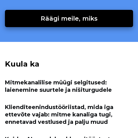
Räägi meile, miks
Kuula ka
Mitmekanalilise müügi selgitused:
laienemine suurtele ja nišiturgudele
Klienditeenindustööriistad, mida iga
ettevõte vajab: mitme kanaliga tugi,
ennetavad vestlused ja palju muud