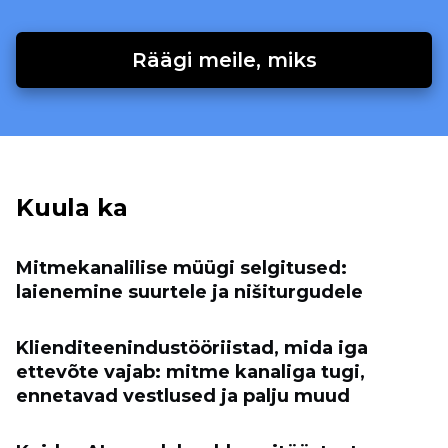
Räägi meile, miks
Kuula ka
Mitmekanalilise müügi selgitused:
laienemine suurtele ja nišiturgudele
Klienditeenindustööriistad, mida iga
ettevõte vajab: mitme kanaliga tugi,
ennetavad vestlused ja palju muud