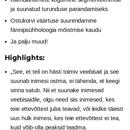
ja suunatud turunduse parandamiseks
Ostukorvi väärtuse suurendamine
fännipsühholoogia mõistmise kaudu
Ja palju muud!
Highlights:
„See, et teil on hästi toimiv veebisait ja see
suunab inimesi ostma, ei tähenda, et keegi
sinna satub. Nii et suunake inimesed
veebisaidile, olgu need siis inimesed, kes
teie ettevõttest juba teavad, või leidke täiesti
uus hulk inimesi, kes teie ettevõttest ei tea,
kuid võib-olla peaksid teadma.