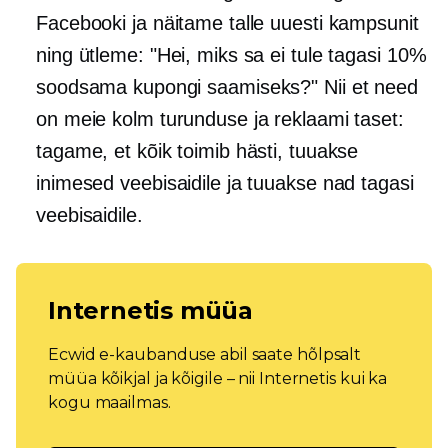
Facebooki ja näitame talle uuesti kampsunit
ning ütleme: "Hei, miks sa ei tule tagasi 10%
soodsama kupongi saamiseks?" Nii et need
on meie kolm turunduse ja reklaami taset:
tagame, et kõik toimib hästi, tuuakse
inimesed veebisaidile ja tuuakse nad tagasi
veebisaidile.
Internetis müüa
Ecwid e-kaubanduse abil saate hõlpsalt
müüa kõikjal ja kõigile – nii Internetis kui ka
kogu maailmas.