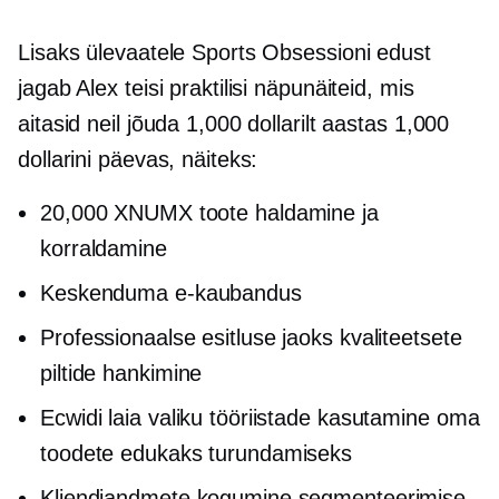
Lisaks ülevaatele Sports Obsessioni edust
jagab Alex teisi praktilisi näpunäiteid, mis
aitasid neil jõuda 1,000 dollarilt aastas 1,000
dollarini päevas, näiteks:
20,000 XNUMX toote haldamine ja
korraldamine
Keskenduma
e-kaubandus
Professionaalse esitluse jaoks kvaliteetsete
piltide hankimine
Ecwidi laia valiku tööriistade kasutamine oma
toodete edukaks turundamiseks
Kliendiandmete kogumine segmenteerimise