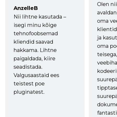
Olen ni
AnzelleB
avaldan
Nii lihtne kasutada –
oma vee
isegi minu kõige
klienti
tehnofoobsemad
ja kasu
kliendid saavad
oma poe
hakkama. Lihtne
teisega,
paigaldada, kiire
veebihal
seadistada.
kodeer
Valgusaastaid ees
suurep
teistest poe
tipptas
pluginatest.
suurep
dokume
fantasti