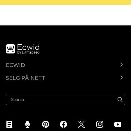
ECWID
Ecwid.com
SELG PÅ NETT
Pris
Selg hvor som helst
Hjelpesenter
Selg på Facebook
Selg på Instagram