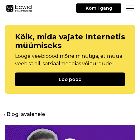
Kom i gang
Kõik, mida vajate Internetis
müümiseks
Looge veebipood mõne minutiga, et müüa
veebisaidil, sotsiaalmeedias või turgudel.
Loo pood
‹ Blogi avalehele