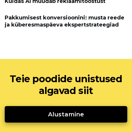
Kuidas AI muudab reklaamitööstust
Pakkumisest konversioonini: musta reede
ja küberesmaspäeva ekspertstrateegiad
Teie poodide unistused
algavad siit
Alustamine