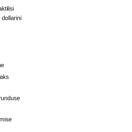
tilisi
dollarini
ne
kaks
urunduse
tmise