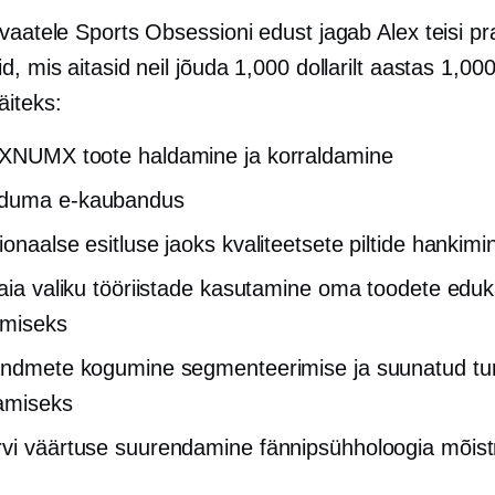
vaatele Sports Obsessioni edust jagab Alex teisi prak
d, mis aitasid neil jõuda 1,000 dollarilt aastas 1,000 
äiteks:
XNUMX toote haldamine ja korraldamine
nduma
e-kaubandus
ionaalse esitluse jaoks kvaliteetsete piltide hankimi
laia valiku tööriistade kasutamine oma toodete edu
amiseks
andmete kogumine segmenteerimise ja suunatud t
amiseks
vi väärtuse suurendamine fännipsühholoogia mõis