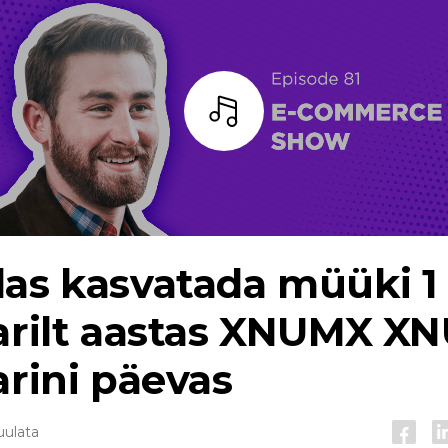
Kuulama
as kasvatada müüki 1 
larilt aastas XNUMX X
arini päevas
uulata