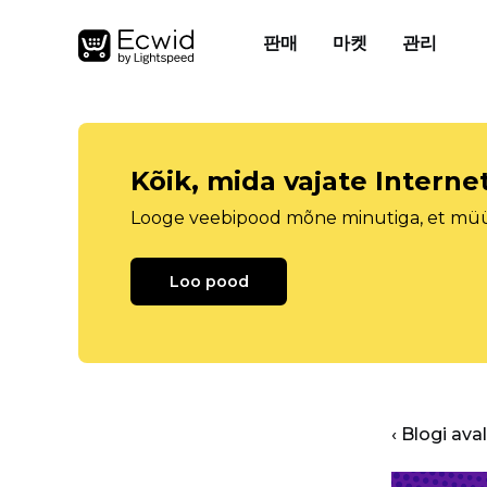
판매
마켓
관리
Kõik, mida vajate Intern
Looge veebipood mõne minutiga, et müüa 
Loo pood
‹ Blogi ava