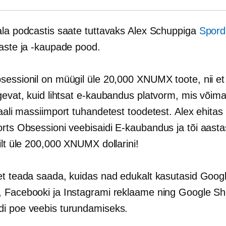
ala podcastis saate tuttavaks Alex Schuppiga
Spord
vaste ja -kaupade pood.
sessionil on müügil üle 20,000 XNUMX toote, nii et
gevat, kuid lihtsat
e-kaubandus
platvorm, mis võimal
aali
massiimport
tuhandetest toodetest. Alex ehitas
orts Obsessioni veebisaidi
E-kaubandus
ja tõi aasta
ilt üle 200,000 XNUMX dollarini!
et teada saada, kuidas nad edukalt kasutasid Goog
 Facebooki ja Instagrami reklaame ning Google Sh
i poe veebis turundamiseks.