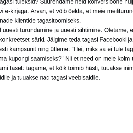
tagasi tuleksid? Suurendame neid konversioone hül
vi e-kirjaga. Arvan, et võib öelda, et meie meilituru
anade klientide tagasitoomiseks.
l uuesti turundamine ja uuesti sihtimine. Oletame, et
konkreetset särki. Jälgime teda tagasi Facebooki j
uesti kampsunit ning ütleme: "Hei, miks sa ei tule t
a kupongi saamiseks?" Nii et need on meie kolm 
aami taset: tagame, et kõik toimib hästi, tuuakse in
dile ja tuuakse nad tagasi veebisaidile.