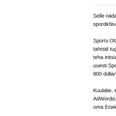
Selle näd
spordirõi
Sports Ob
tahtsid tu
teha initsi
uuesti Sp
800 dollar
Kuulake, 
AdWordsi,
oma Ecwid