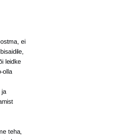
 ostma, ei
isaidile,
i leidke
-olla
 ja
amist
me teha,