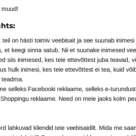
u muud!
hts:
 teil on hästi toimiv veebisait ja see suunab inimesi
, et keegi sinna satub. Nii et suunake inimesed veeb
d siis inimesed, kes teie ettevõttest juba teavad, võ
uus hulk inimesi, kes teie ettevõttest ei tea, kuid võib
 teadma.
e selleks Facebooki reklaame, selleks e-turundust
Shoppingu reklaame. Need on meie jaoks kolm pe
rd lahkuvad kliendid teie veebisaidilt. Mida me saa