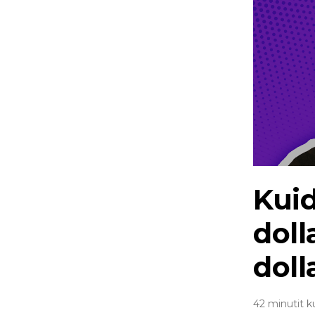
Kuid
dol
doll
42 minutit k