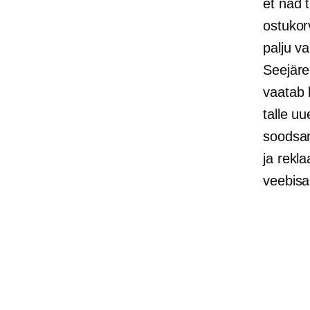
et nad 
ostukor
palju v
Seejäre
vaatab 
talle u
soodsam
ja rekl
veebisai