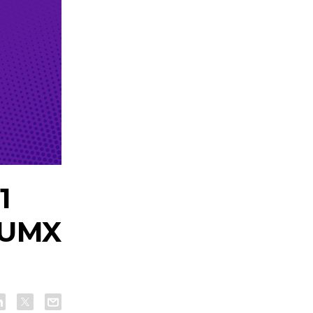
1
NUMX