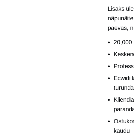
Lisaks üle
näpunäitei
päevas, n
20,000 
Keske
Profess
Ecwidi 
turund
Kliendi
parand
Ostukor
kaudu