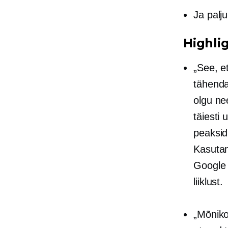
Ja palj
Highlig
„See, et
tähenda
olgu nee
täiesti 
peaksid
Kasutam
Google 
liiklust.
„Mõniko