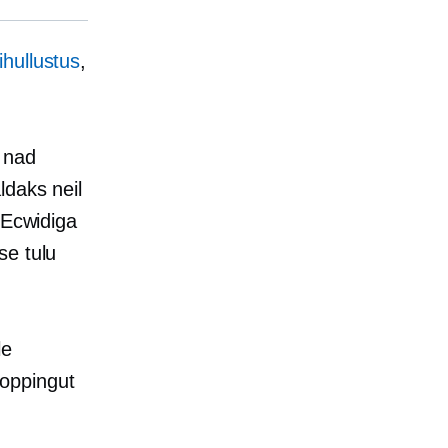
ihullustus
,
 nad
daks neil
 Ecwidiga
se tulu
le
oppingut