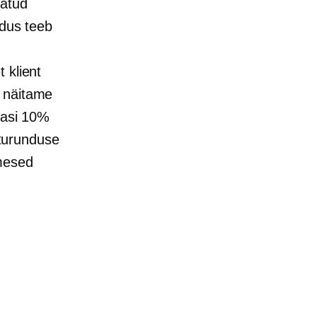
jatud
ndus teeb
 klient
a näitame
agasi 10%
turunduse
imesed