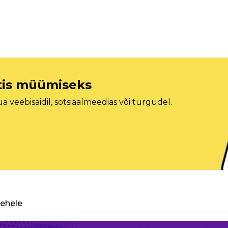
etis müümiseks
veebisaidil, sotsiaalmeedias või turgudel.
lehele