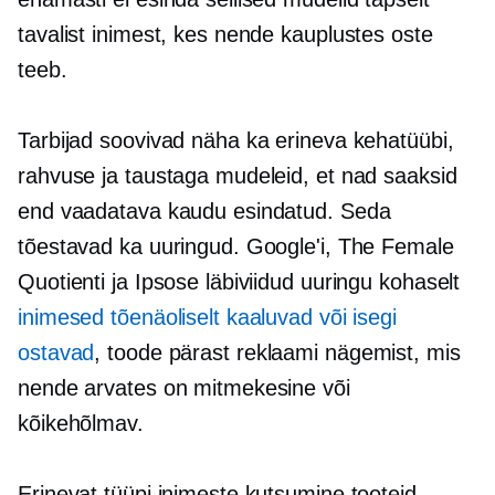
tavalist inimest, kes nende kauplustes oste
teeb.
Tarbijad soovivad näha ka erineva kehatüübi,
rahvuse ja taustaga mudeleid, et nad saaksid
end vaadatava kaudu esindatud. Seda
tõestavad ka uuringud. Google'i, The Female
Quotienti ja Ipsose läbiviidud uuringu kohaselt
inimesed tõenäoliselt kaaluvad või isegi
ostavad
, toode pärast reklaami nägemist, mis
nende arvates on mitmekesine või
kõikehõlmav.
Erinevat tüüpi inimeste kutsumine tooteid