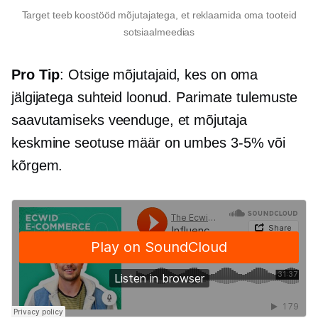
Target teeb koostööd mõjutajatega, et reklaamida oma tooteid
sotsiaalmeedias
Pro Tip
: Otsige mõjutajaid, kes on oma
jälgijatega suhteid loonud. Parimate tulemuste
saavutamiseks veenduge, et mõjutaja
keskmine seotuse määr on umbes
3-5%
või
kõrgem.