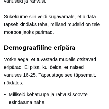
vanuseid ja rahvusi.
Sukeldume siin veidi sügavamale, et aidata
täpselt kindlaks teha, millised mudelid on teie
moepoe jaoks parimad.
Demograafiline eripära
Võtke aega, et tuvastada mudelis otsitavad
eripärad. Ei piisa, kui öelda, et naised
vanuses
16-25.
Täpsustage see täpsemalt,
näidates:
Milliseid kehatüüpe ja rahvusi soovite
esindatuna näha