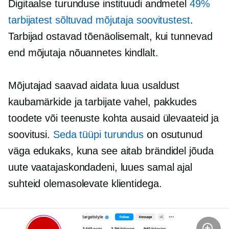
Digitaalse turunduse instituudi andmetel
49%
tarbijatest sõltuvad mõjutaja soovitustest
.
Tarbijad ostavad tõenäolisemalt, kui tunnevad
end mõjutaja nõuannetes kindlalt.
Mõjutajad saavad aidata luua usaldust
kaubamärkide ja tarbijate vahel, pakkudes
toodete või teenuste kohta ausaid ülevaateid ja
soovitusi.
Seda tüüpi turundus
on osutunud
väga edukaks, kuna see aitab brändidel jõuda
uute vaatajaskondadeni, luues samal ajal
suhteid olemasolevate klientidega.