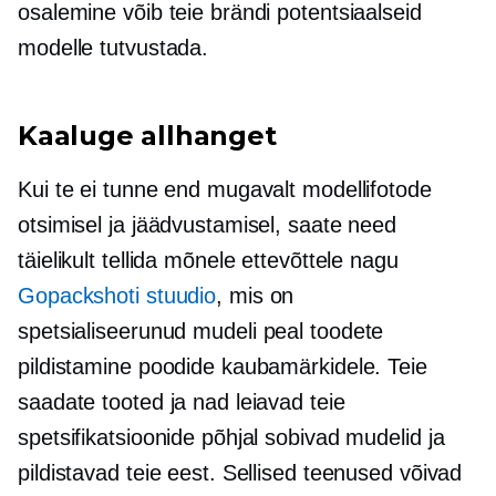
osalemine võib teie brändi potentsiaalseid
modelle tutvustada.
Kaaluge allhanget
Kui te ei tunne end mugavalt modellifotode
otsimisel ja jäädvustamisel, saate need
täielikult tellida mõnele ettevõttele nagu
Gopackshoti stuudio
, mis on
spetsialiseerunud
mudeli peal
toodete
pildistamine poodide kaubamärkidele. Teie
saadate tooted ja nad leiavad teie
spetsifikatsioonide põhjal sobivad mudelid ja
pildistavad teie eest. Sellised teenused võivad