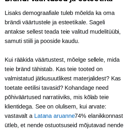
Lisaks demograafiale tuleb mõelda ka oma
brändi väärtustele ja esteetikale. Sageli
antakse sellest teada teie valitud mudelitüübi,
samuti stiili ja pooside kaudu.
Kui rääkida väärtustest, mõelge sellele, mida
teie bränd tähistab. Kas teie tooted on
valmistatud jätkusuutlikest materjalidest? Kas
toetate eetilisi tavasid? Kohandage need
põhiväärtused narratiiviks, mis kõlab teie
klientidega. See on olulisem, kui arvate:
vastavalt a
Latana aruanne
74% elanikkonnast
ütleb, et nende ostuotsuseid mõjutavad nende