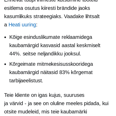
esitlema osutus kiiresti brändide jaoks
kasumlikuks strateegiaks. Vaadake lihtsalt
a
Heati uuring
:
Kõige esinduslikumate reklaamidega
kaubamärgid kasvasid aastal keskmiselt
44%.
seitse neljandikku
jooksul.
Kõrgeimate mitmekesisusskooridega
kaubamärgid näitasid 83% kõrgemat
tarbijaeelistust.
Teie kliente on igas kujus, suuruses
ja
värvid - ja
see on oluline meeles pidada, kui
otsite mudeleid, mis teie kaubamärki