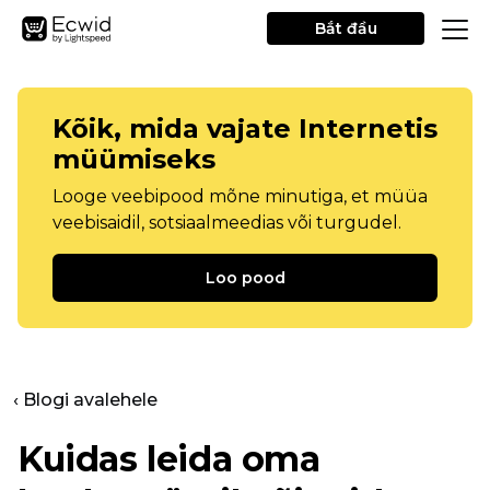
Bắt đầu
Kõik, mida vajate Internetis
müümiseks
Looge veebipood mõne minutiga, et müüa
veebisaidil, sotsiaalmeedias või turgudel.
Loo pood
‹ Blogi avalehele
Kuidas leida oma