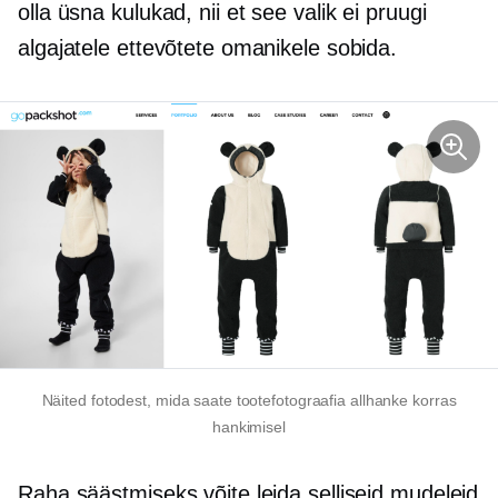
olla üsna kulukad, nii et see valik ei pruugi
algajatele ettevõtete omanikele sobida.
Näited fotodest, mida saate tootefotograafia allhanke korras
hankimisel
Raha säästmiseks võite leida selliseid mudeleid