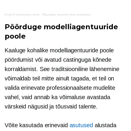
Ecwid
E-kaubandus
show
·
Mõjutajate turundus ilma arvamiseta
Pöörduge modelliagentuuride
poole
Kaaluge kohalike modelliagentuuride poole
pöördumist või avatud castinguga kõnede
korraldamist. See traditsiooniline lähenemine
võimaldab teil mitte ainult tagada, et teil on
valida erinevate professionaalsete mudelite
vahel, vaid annab ka võimaluse avastada
värskeid nägusid ja tõusvaid talente.
Võite kasutada erinevaid
asutused
alustada