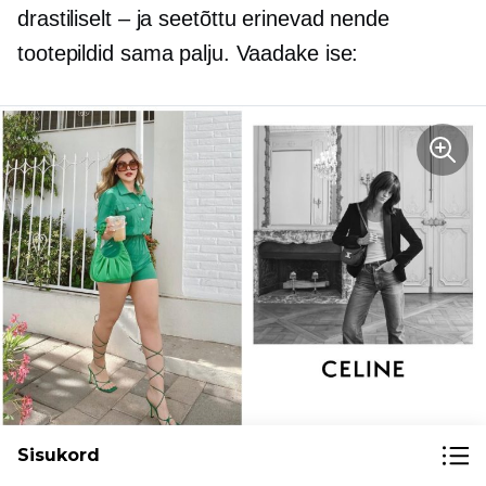
drastiliselt – ja
seetõttu erinevad nende
tootepildid sama palju. Vaadake ise:
Sisukord
Elustiili tootepildid näitavad toodet kontekstis ja