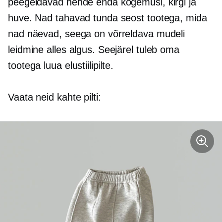
peegeldavad nende enda kogemusi, kirgi ja
huve. Nad tahavad tunda seost tootega, mida
nad näevad, seega on võrreldava mudeli
leidmine alles algus. Seejärel tuleb oma
tootega luua elustiilipilte.
Vaata neid kahte pilti: