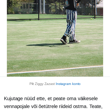
Pilt Ziggy Zazast
Instagram konto
Kujutage nüüd ette, et peate oma väikesele
vennapojale või õetütrele riideid ostma. Teate,