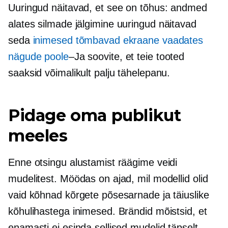
Uuringud näitavad, et see on tõhus: andmed
alates
silmade jälgimine
uuringud näitavad
seda
inimesed tõmbavad ekraane vaadates
nägude poole
–Ja
soovite, et teie tooted
saaksid võimalikult palju tähelepanu.
Pidage oma publikut
meeles
Enne otsingu alustamist räägime veidi
mudelitest. Möödas on ajad, mil modellid olid
vaid kõhnad kõrgete põsesarnade ja täiuslike
kõhulihastega inimesed. Brändid mõistsid, et
enamasti ei esinda sellised mudelid täpselt