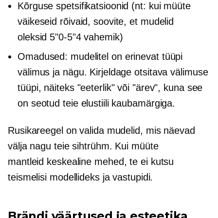
Kõrguse spetsifikatsioonid (nt: kui müüte
väikeseid rõivaid, soovite, et mudelid
oleksid
5"0-5"4
vahemik)
Omadused: mudelitel on erinevat tüüpi
välimus ja nägu. Kirjeldage otsitava välimuse
tüüpi, näiteks "eeterlik" või "ärev", kuna see
on seotud teie elustiili kaubamärgiga.
Rusikareegel on valida mudelid, mis näevad
välja nagu teie sihtrühm. Kui müüte
mantleid
keskealine
mehed, te ei kutsu
teismelisi modellideks ja vastupidi.
Brändi väärtused ja esteetika