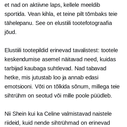
et nad on aktiivne laps, kellele meeldib
sportida. Vean kihla, et teine ​​pilt tõmbaks teie
tähelepanu. See on elustiili tootefotograafia
jõud.
Elustiili tootepildid erinevad tavalistest: tootele
keskendumise asemel näitavad need, kuidas
tarbijad kaubaga suhtlevad. Nad tabavad
hetke, mis jutustab loo ja annab edasi
emotsiooni. Võti on tõlkida sõnum, millega teie
sihtrühm on seotud või mille poole püüdleb.
Nii Shein kui ka Celine valmistavad naistele
riideid, kuid nende sihtrühmad on erinevad