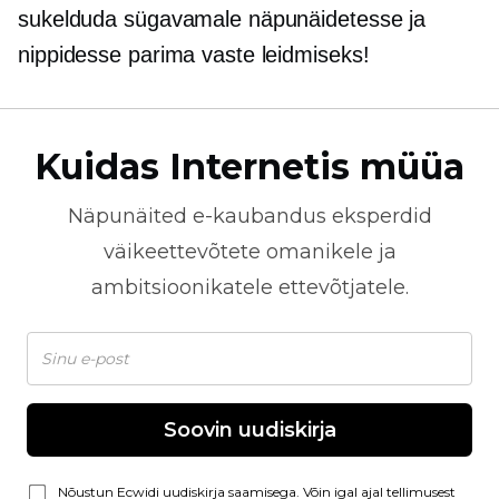
sukelduda sügavamale näpunäidetesse ja
nippidesse parima vaste leidmiseks!
Kuidas Internetis müüa
Näpunäited
e-kaubandus
eksperdid
väikeettevõtete omanikele ja
ambitsioonikatele ettevõtjatele.
Soovin uudiskirja
Nõustun Ecwidi uudiskirja saamisega. Võin igal ajal tellimusest