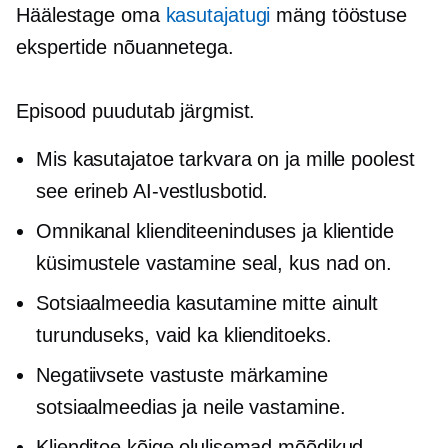
Häälestage oma
kasutajatugi
mäng tööstuse
ekspertide nõuannetega.
Episood puudutab järgmist.
Mis kasutajatoe tarkvara on ja mille poolest
see erineb
AI-vestlusbotid.
Omnikanal klienditeeninduses ja klientide
küsimustele vastamine seal, kus nad on.
Sotsiaalmeedia kasutamine mitte ainult
turunduseks, vaid ka klienditoeks.
Negatiivsete vastuste märkamine
sotsiaalmeedias ja neile vastamine.
Klienditoe kõige olulisemad mõõdikud,