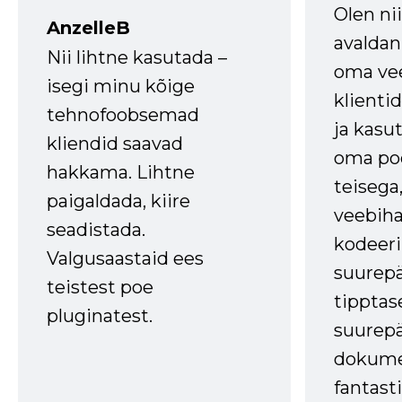
Olen ni
AnzelleB
avaldan
Nii lihtne kasutada –
oma vee
isegi minu kõige
klienti
tehnofoobsemad
ja kasu
kliendid saavad
oma poe
hakkama. Lihtne
teisega,
paigaldada, kiire
veebihal
seadistada.
kodeer
Valgusaastaid ees
suurep
teistest poe
tipptas
pluginatest.
suurep
dokume
fantasti