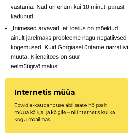
vastama. Nad on enam kui 10 minuti pärast
kadunud.
„Inimesed arvavad, et toetus on mõeldud
ainult
järelmaks
probleeme nagu negatiivsed
kogemused. Kuid Gorgiasel üritame narratiivi
muuta. Klienditoes on suur
eelmüügivõimalus.
Internetis müüa
Ecwid e-kaubanduse abil saate hõlpsalt
müüa kõikjal ja kõigile – nii Internetis kui ka
kogu maailmas.