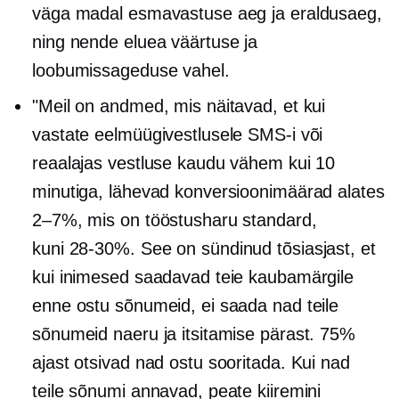
väga madal esmavastuse aeg ja eraldusaeg,
ning nende eluea väärtuse ja
loobumissageduse vahel.
"Meil on andmed, mis näitavad, et kui
vastate eelmüügivestlusele SMS-i või
reaalajas vestluse kaudu vähem kui 10
minutiga, lähevad konversioonimäärad alates
2–7%,
mis on tööstusharu standard,
kuni
28-30%.
See on sündinud tõsiasjast, et
kui inimesed saadavad teie kaubamärgile
enne ostu sõnumeid, ei saada nad teile
sõnumeid naeru ja itsitamise pärast. 75%
ajast otsivad nad ostu sooritada. Kui nad
teile sõnumi annavad, peate kiiremini