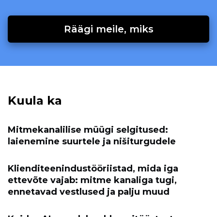
Räägi meile, miks
Kuula ka
Mitmekanalilise müügi selgitused:
laienemine suurtele ja nišiturgudele
Klienditeenindustööriistad, mida iga
ettevõte vajab: mitme kanaliga tugi,
ennetavad vestlused ja palju muud