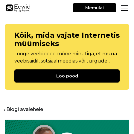
Memulai
Kõik, mida vajate Internetis
müümiseks
Looge veebipood mõne minutiga, et müüa
veebisaidil, sotsiaalmeedias või turgudel.
Loo pood
‹ Blogi avalehele