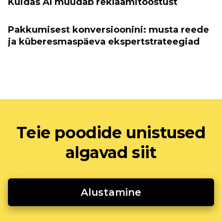
Kuidas AI muudab reklaamitööstust
Pakkumisest konversioonini: musta reede
ja küberesmaspäeva ekspertstrateegiad
Teie poodide unistused
algavad siit
Alustamine