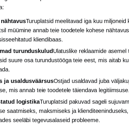
a:
 nähtavus
Turuplatsid meelitavad iga kuu miljoneid k
tsil müümine annab teie toodetele kohese nähtavus
sisseehitatud
kliendibaas.
mad turunduskulud
Ulatuslike reklaamide asemel 
tsid suure osa turundustööga teie eest, mis aitab ku
ada.
s ja usaldusväärsus
Ostjad usaldavad juba väljak
tse, mis annab teie toodetele täiendava legitiimsuse
tatud logistika
Turuplatsid pakuvad sageli sujuvam
se saatmiseks, maksmiseks ja klienditeeninduseks,
des seeläbi tegevusalaseid probleeme.