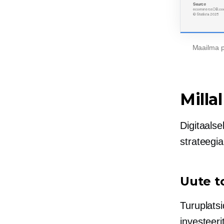
Maailma p
Milla
Digitaalse
strateegia
Uute t
Turuplats
investeeri