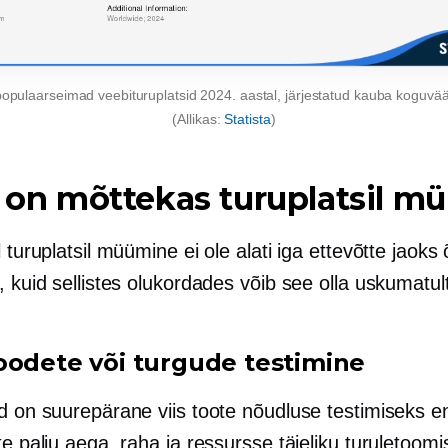
opulaarseimad veebituruplatsid 2024. aastal, järjestatud kauba koguväär
(Allikas:
Statista
)
l on mõttekas turuplatsil m
l turuplatsil müümine ei ole alati iga ettevõtte jaoks 
, kuid sellistes olukordades võib see olla uskumatul
oodete või turgude testimine
id on suurepärane viis toote nõudluse testimiseks e
te palju aega, raha ja ressursse täieliku turuletoomi