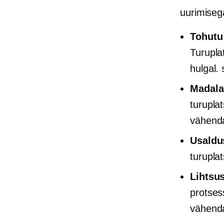
uurimiseg
Tohutu
Turupla
hulgal.
Madala
turupla
vähend
Usaldu
turupla
Lihtsus
protses
vähenda