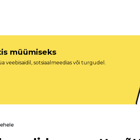
etis müümiseks
veebisaidil, sotsiaalmeedias või turgudel.
lehele