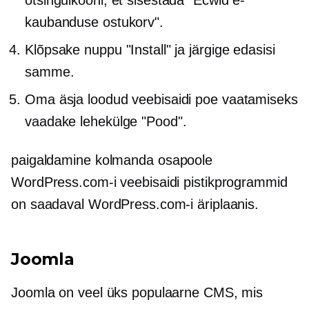
otsinguikooni, et sisestada "Ecwid e-
kaubanduse ostukorv".
Klõpsake nuppu "Install" ja järgige edasisi
samme.
Oma äsja loodud veebisaidi poe vaatamiseks
vaadake lehekülge "Pood".
paigaldamine
kolmanda osapoole
WordPress.com-i veebisaidi pistikprogrammid
on saadaval WordPress.com-i äriplaanis.
Joomla
Joomla on veel üks populaarne CMS, mis