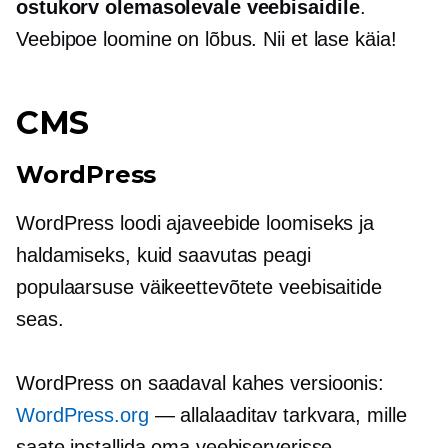
ostukorv olemasolevale veebisaidile
.
Veebipoe loomine on lõbus. Nii et lase käia!
CMS
WordPress
WordPress loodi ajaveebide loomiseks ja
haldamiseks, kuid saavutas peagi
populaarsuse väikeettevõtete veebisaitide
seas.
WordPress on saadaval kahes versioonis:
WordPress.org
— allalaaditav tarkvara, mille
saate installida oma veebiserverisse —