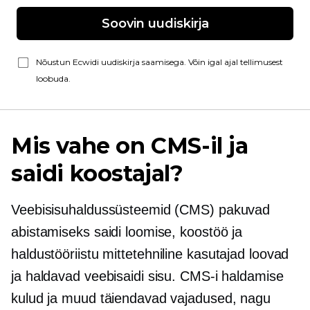
Soovin uudiskirja
Nõustun Ecwidi uudiskirja saamisega. Võin igal ajal tellimusest
loobuda.
Mis vahe on CMS-il ja
saidi koostajal?
Veebisisuhaldussüsteemid (CMS) pakuvad
abistamiseks saidi loomise, koostöö ja
haldustööriistu
mittetehniline
kasutajad loovad
ja haldavad veebisaidi sisu. CMS-i haldamise
kulud ja muud täiendavad vajadused, nagu