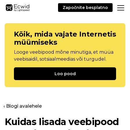
Započnite besplatno
Kõik, mida vajate Internetis
müümiseks
Looge veebipood mõne minutiga, et müüa
veebisaidil, sotsiaalmeedias või turgudel.
Loo pood
‹ Blogi avalehele
Kuidas lisada veebipood