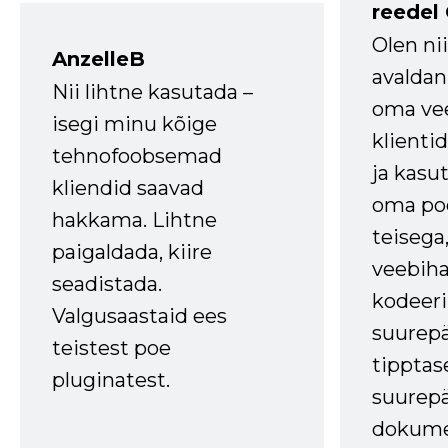
reedel
Olen ni
AnzelleB
avaldan
Nii lihtne kasutada –
oma vee
isegi minu kõige
klienti
tehnofoobsemad
ja kasu
kliendid saavad
oma poe
hakkama. Lihtne
teisega,
paigaldada, kiire
veebihal
seadistada.
kodeer
Valgusaastaid ees
suurep
teistest poe
tipptas
pluginatest.
suurep
dokume