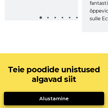
fantasti
õppevid
sulle Ec
Teie poodide unistused
algavad siit
Alustamine