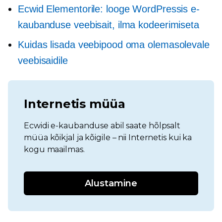
Ecwid Elementorile: looge WordPressis e-
kaubanduse veebisait, ilma kodeerimiseta
Kuidas lisada veebipood oma olemasolevale
veebisaidile
Internetis müüa
Ecwidi e-kaubanduse abil saate hõlpsalt
müüa kõikjal ja kõigile – nii Internetis kui ka
kogu maailmas.
Alustamine