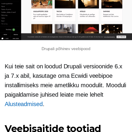
Drupali põhinev veebipood
Kui teie sait on loodud Drupali versioonide 6.x
ja 7.x abil, kasutage oma Ecwidi veebipoe
installimiseks meie ametlikku moodulit. Mooduli
paigaldamise juhised leiate meie lehelt
Alusteadmised
.
Veebisaitide tootjad