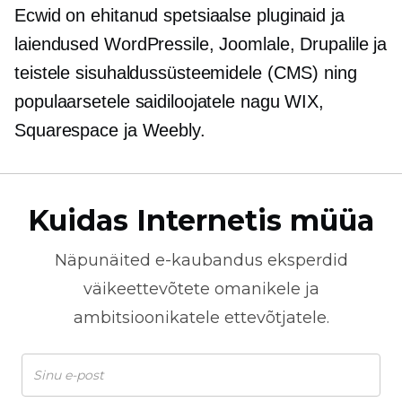
Ecwid on ehitanud spetsiaalse
pluginaid
ja
laiendused WordPressile, Joomlale, Drupalile ja
teistele sisuhaldussüsteemidele (CMS) ning
populaarsetele saidiloojatele nagu WIX,
Squarespace ja Weebly.
Kuidas Internetis müüa
Näpunäited
e-kaubandus
eksperdid
väikeettevõtete omanikele ja
ambitsioonikatele ettevõtjatele.