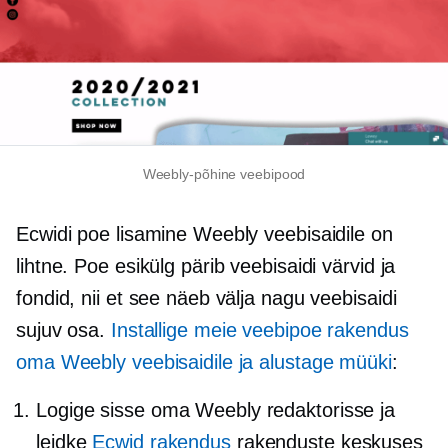
Weebly-põhine veebipood
Ecwidi poe lisamine Weebly veebisaidile on
lihtne. Poe esikülg pärib veebisaidi värvid ja
fondid, nii et see näeb välja nagu veebisaidi
sujuv osa.
Installige meie veebipoe rakendus
oma Weebly veebisaidile ja alustage müüki
:
Logige sisse oma Weebly redaktorisse ja
leidke
Ecwid rakendus
rakenduste keskuses