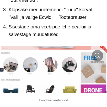
"Startmenüü".
Klõpsake menüüelemendi "Tüüp" kõrval
"Vali" ja valige Ecwid → Tootebrauser
Sisestage oma veebipoe lehe pealkiri ja
salvestage muudatused.
Poochini veebipood