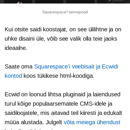
Squarespace'i taimepood
Kui otsite saidi koostajat, on see
ülilihtne
ja on
uhke disaini üle, võib see valik olla teie jaoks
ideaalne.
Saate oma
Squarespace'i veebisait ja Ecwidi
kontod
koos tükikese html-koodiga.
Ecwid on loonud lihtsa
pluginaid
ja laiendused
turul kõige populaarsematele CMS-idele ja
saidiloojatele, mis aitavad teil kiiresti ja edukalt
müüa alustada. Julgelt
võta meiega ühendust