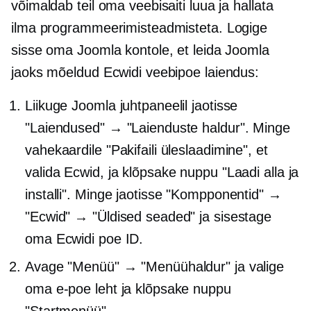
võimaldab teil oma veebisaiti luua ja hallata
ilma programmeerimisteadmisteta. Logige
sisse oma Joomla kontole, et leida Joomla
jaoks mõeldud Ecwidi veebipoe laiendus:
Liikuge Joomla juhtpaneelil jaotisse
"Laiendused" → "Laienduste haldur". Minge
vahekaardile "Pakifaili üleslaadimine", et
valida Ecwid, ja klõpsake nuppu "Laadi alla ja
installi". Minge jaotisse "Kompponentid" →
"Ecwid" → "Üldised seaded" ja sisestage
oma Ecwidi poe ID.
Avage "Menüü" → "Menüühaldur" ja valige
oma e-poe leht ja klõpsake nuppu