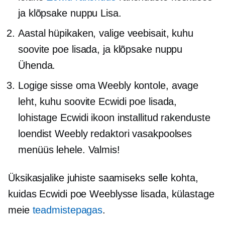
ja klõpsake nuppu Lisa.
Aastal
hüpikaken,
valige veebisait, kuhu
soovite poe lisada, ja klõpsake nuppu
Ühenda.
Logige sisse oma Weebly kontole, avage
leht, kuhu soovite Ecwidi poe lisada,
lohistage Ecwidi ikoon installitud rakenduste
loendist Weebly redaktori vasakpoolses
menüüs lehele. Valmis!
Üksikasjalike juhiste saamiseks selle kohta,
kuidas Ecwidi poe Weeblysse lisada, külastage
meie
teadmistepagas
.