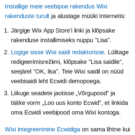
Installige meie veebipoe rakendus Wixi
rakenduste turult
ja alustage müüki Internetis:
Järgige Wix App Store'i linki ja klõpsake
rakenduse installimiseks nuppu "Lisa".
Logige sisse Wixi saidi redaktorisse
. Lülitage
redigeerimisrežiimi, klõpsake "Lisa saidile",
seejärel "OK, lisa". Teie Wixi saidil on nüüd
veebisaidi leht Ecwidi demopoega.
Liikuge seadete jaotisse „Võrgupood” ja
täitke vorm „Loo uus konto Ecwid”, et linkida
oma Ecwidi veebipood oma Wixi kontoga.
Wixi integreerimine Ecwidiga
on sama lihtne kui