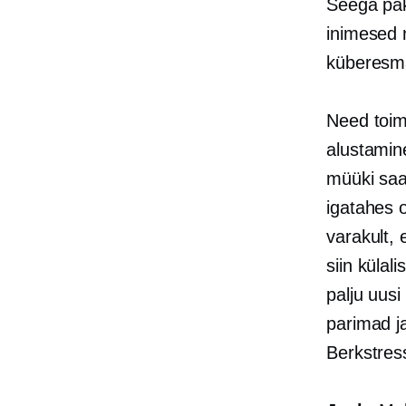
Seega paki
inimesed 
küberesm
Need toim
alustamin
müüki saa
igatahes 
varakult, 
siin külal
palju uusi
parimad j
Berkstres