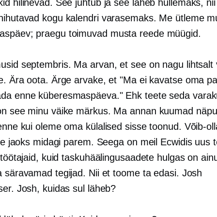
d hilinevad. See juhtub ja see läheb hullemaks, nii
nihutavad kogu kalendri varasemaks. Me ütleme m
aspäev; praegu toimuvad musta reede müügid.
usid septembris. Ma arvan, et see on nagu lihtsalt 
e. Ära oota. Ärge arvake, et "Ma ei kavatse oma p
da enne küberesmaspäeva." Ehk teete seda varakul
on see minu väike märkus. Ma annan kuumad näpu
enne kui oleme oma külalised sisse toonud. Võib-oll
ise jaoks midagi parem. Seega on meil Ecwidis uus t
 töötajaid, kuid taskuhäälingusaadete hulgas on ainu
a säravamad tegijad. Nii et toome ta edasi. Josh
ser. Josh, kuidas sul läheb?