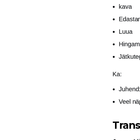
kava
Edasta
Luua
Hingam
Jätkute
Ka:
Juhend
Veel nä
Trans