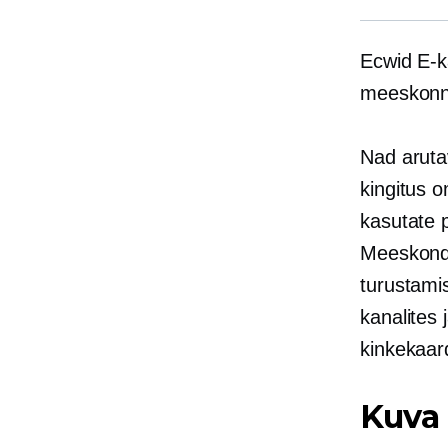
Ecwid
E-
meeskonna
Nad aruta
kingitus 
kasutate 
Meeskond 
turustami
kanalites 
kinkekaard
Kuva