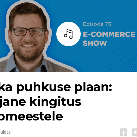
Kuulama
ka puhkuse plaan:
jane kingitus
pmeestele
uulata