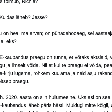
s toimub, Richie?
Kuidas läheb? Jesse?
u on hea, ma arvan; on pühadehooaeg, sel aastaaj
ne, eks?
E-kaubandus
praegu on tunne, et võtaks aktsiaid, 
 ja ilmselt võida. Nii et kui te praegu ei võida, pe
-kirju lugema, rohkem kuulama ja neid asju rake
õitseb praegu.
. 2020. aasta on siin hullumeelne. Üks asi on see,
e-kaubandus
läheb päris hästi. Muidugi mitte kõigil