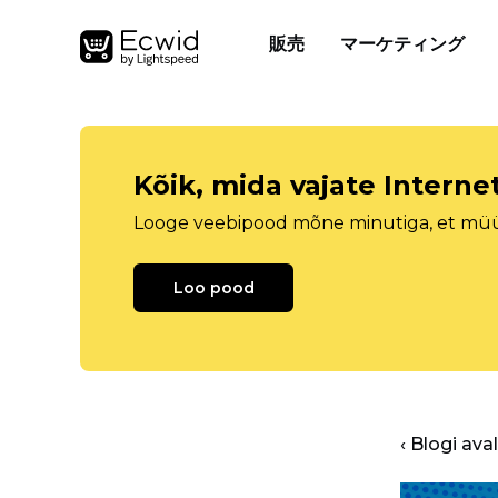
販売
マーケティング
Kõik, mida vajate Intern
Looge veebipood mõne minutiga, et müüa 
Loo pood
‹ Blogi ava