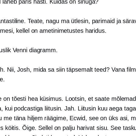
 läheb päris hästi. Kuidas on sinuga?
ntastiline. Teate, nagu ma ütlesin, parimaid ja sär
imesi, kellel on ametinimetustes haridus.
uslik Venni diagramm.
. Nii, Josh, mida sa siin täpsemalt teed? Vana filmil
e.
 on tõesti hea küsimus. Lootsin, et saate mõlemad
, kui podcastiga liitusin. Jah. Liitusin kuu aega taga
u me täna hiljem räägime, Ecwid, see on üks asi, m
es köitis. Õige. Sellel on palju harivat sisu. See tas