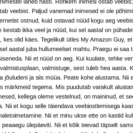
inimestel läheb hästi. Rohkem inimesi ostab veebis
tab veebist. Paljud vanemad inimesed ei ole põhimõt
ternetist ostnud, kuid ostavad nüüd kogu aeg veebis
kestab ikka veel ja nüüd, kui sel aastal on pühad
i, kes olid käes. Tegelikult ütles My Amazon Guy, 
sel aastal juba hullumeelset mahtu. Praegu ei saa t
seneda. Nii et nüüd on aeg. Kui kuulate, tehke veni
valmistusplaan, valmistuge, sest tuleb hea aasta. K
 jõuludeni ja siis müüa. Peate kohe alustama. Nii e
is märkmeid tegema. Mis puudutab varakult alustami
imesed, kellega oleme vestelnud, on maininud, et se
a. Nii et kogu selle täiendava veebiostlemisega ka
haletoimetamine. Nii et minu ukse ette on kastid ku
 peaaegu ülepäeviti. Nii et kõik teevad täpselt sama