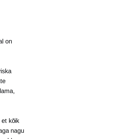
al on
viska
ate
ndama,
 et kõik
, aga nagu