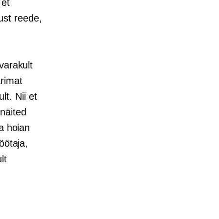
 et
ust reede,
varakult
arimat
t. Nii et
näited
a hoian
öötaja,
lt