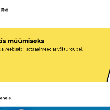
管理
etis müümiseks
veebisaidil, sotsiaalmeedias või turgudel.
lehele