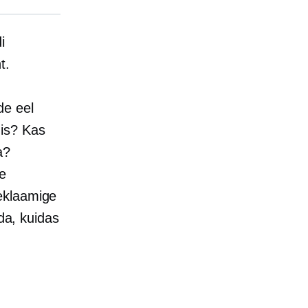
i
t.
de eel
is? Kas
a?
e
eklaamige
ada, kuidas