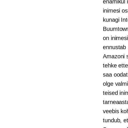
enamikul 
inimesi os
kunagi In
Buumtown 
on inimes
ennustab 
Amazoni si
tehke ette
saa oodata
olge valm
teised in
tarneaast
veebis ko
tundub, et