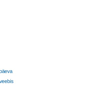
späeva
veebis