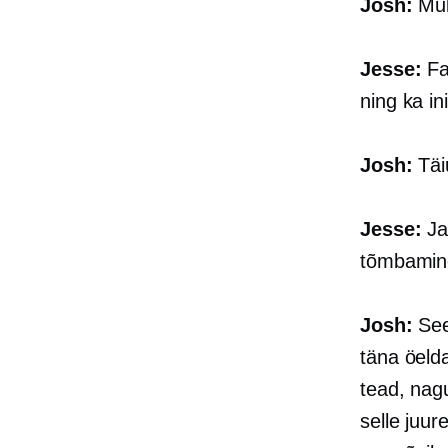
Josh:
Mul
Jesse:
Fa
ning ka in
Josh:
Täi
Jesse:
Jah
tõmbamin
Josh:
See
täna öelda
tead, nag
selle juur