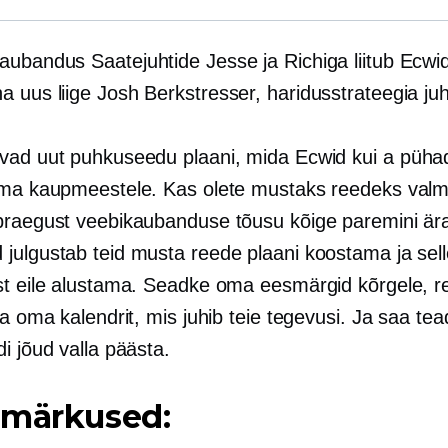
kaubandus
Saatejuhtide Jesse ja Richiga liitub Ecwid
 uus liige Josh Berkstresser, haridusstrateegia juh
vad uut puhkuseedu plaani, mida Ecwid kui a
püha
oma kaupmeestele. Kas olete mustaks reedeks valm
praegust veebikaubanduse tõusu kõige paremini är
julgustab teid musta reede plaani koostama ja sell
st eile alustama. Seadke oma eesmärgid kõrgele, r
ja oma kalendrit, mis juhib teie tegevusi. Ja saa te
i jõud valla päästa.
 märkused: