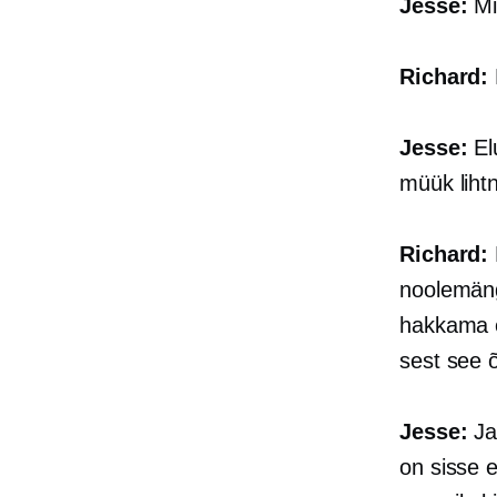
Jesse:
Mi
Richard:
Jesse:
El
müük liht
Richard:
noolemängu
hakkama e
sest see 
Jesse:
Jah
on sisse