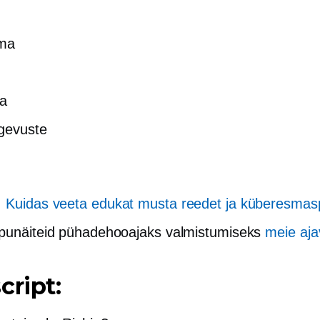
ma
a
gevuste
:
Kuidas veeta edukat musta reedet ja küberesma
punäiteid pühadehooajaks valmistumiseks
meie aja
cript: