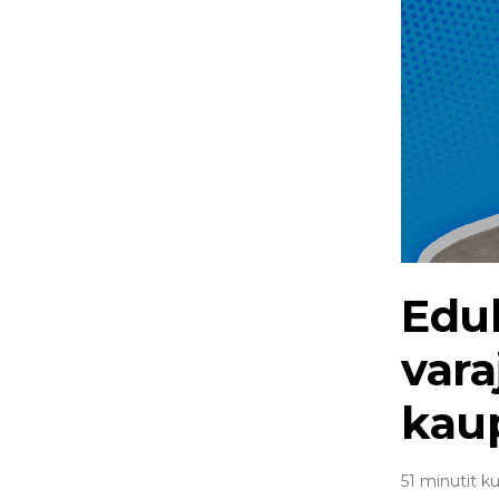
Edu
vara
kau
51 minutit k