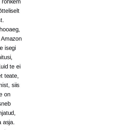
; rohkem
teliselt
t.
ehooaeg,
et Amazon
e isegi
tusi,
uid te ei
t teate,
st, siis
e on
asneb
hjatud,
 asja.