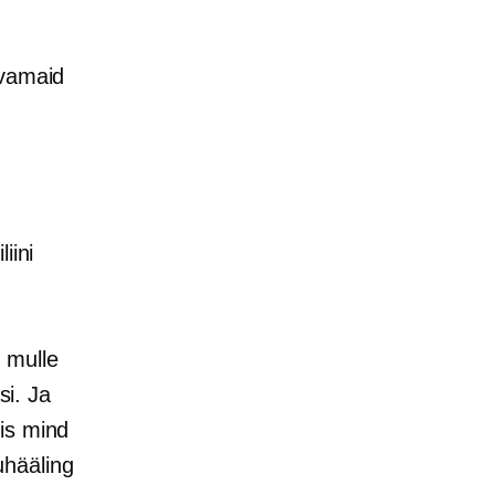
avamaid
iini
 mulle
si. Ja
is mind
kuhääling