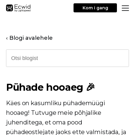
Kom i gang
‹ Blogi avalehele
Pühade hooaeg 🎉
Käes on kasumliku pühademüügi
hooaeg! Tutvuge meie põhjalike
juhenditega, et oma pood
pühadeostlejate jaoks ette valmistada, ja