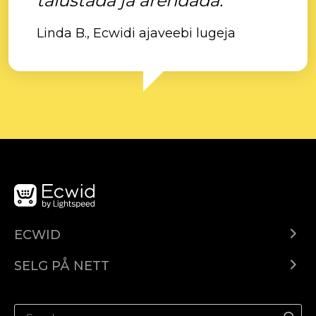
täiustada ja arendada."
Linda B., Ecwidi ajaveebi lugeja
ECWID
Ecwid.com
SELG PÅ NETT
Pris
Selg hvor som helst
Hjelpesenter
Selg på Facebook