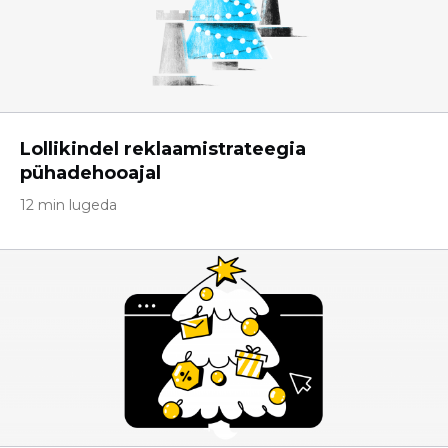
Lollikindel reklaamistrateegia
pühadehooajal
12 min lugeda