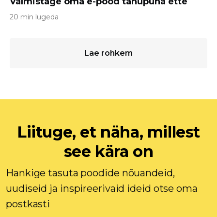
Valmistage oma e-pood tänupüha ette
20 min lugeda
Lae rohkem
Liituge, et näha, millest
see kära on
Hankige tasuta poodide nõuandeid,
uudiseid ja inspireerivaid ideid otse oma
postkasti