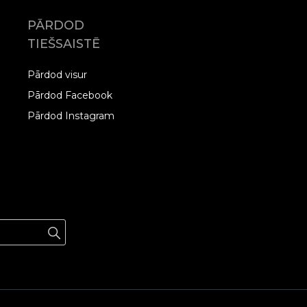
PĀRDOD
TIEŠSAISTĒ
Pārdod visur
Pārdod Facebook
Pārdod Instagram