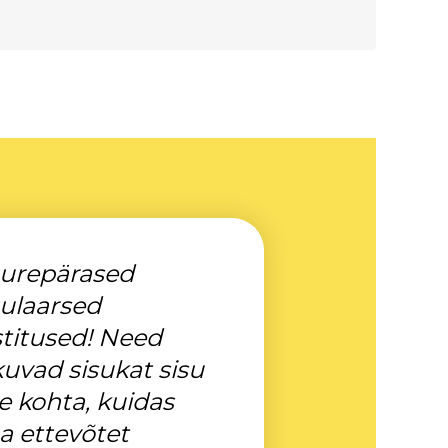
urepärased
ulaarsed
titused! Need
uvad sisukat sisu
le kohta, kuidas
 ettevõtet