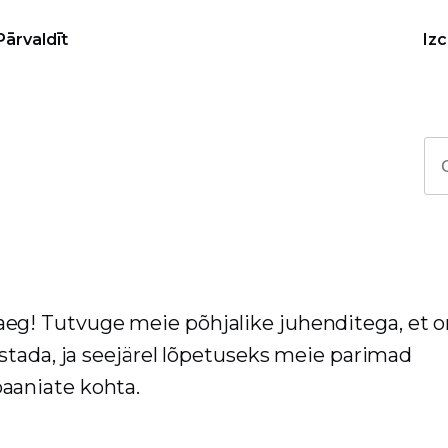
Pārvaldīt
Iz
g! Tutvuge meie põhjalike juhenditega, et 
stada, ja seejärel lõpetuseks meie parimad
aaniate kohta.