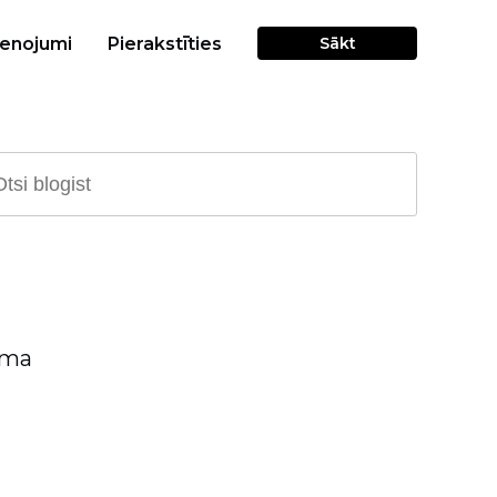
cenojumi
Pierakstīties
Sākt
oma