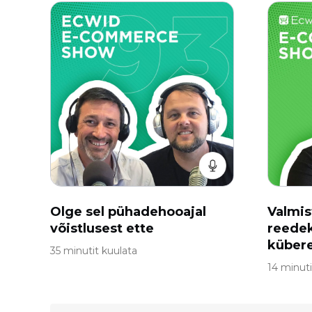
Olge sel pühadehooajal
Valmi
võistlusest ette
reedek
küber
35 minutit kuulata
14 minuti