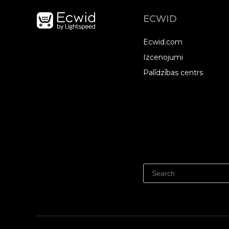
ECWID
Ecwid.com
Izcenojumi
Palīdzības centrs