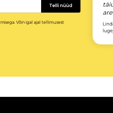
täi
Telli nüüd
are
isega. Võin igal ajal tellimusest
Lind
luge