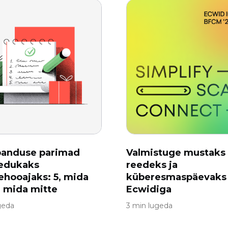
banduse parimad
Valmistuge mustaks
 edukaks
reedeks ja
hooajaks: 5, mida
küberesmaspäevaks
a mida mitte
Ecwidiga
geda
3 min lugeda