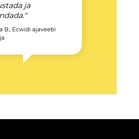
ustada ja
ndada."
a B., Ecwidi ajaveebi
ja