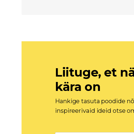
Liituge, et n
kära on
Hankige tasuta poodide nõ
inspireerivaid ideid otse o