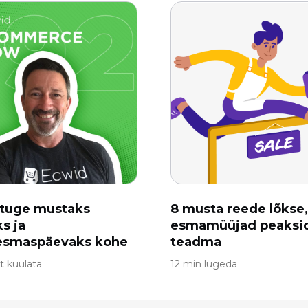
stuge mustaks
8 musta reede lõkse
s ja
esmamüüjad peaksi
esmaspäevaks kohe
teadma
t kuulata
12 min lugeda