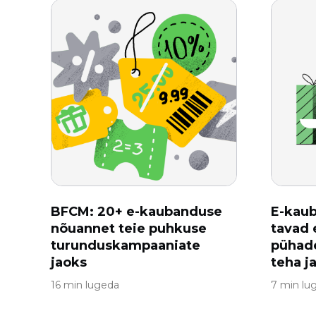
BFCM: 20+ e-kaubanduse
E-kau
nõuannet teie puhkuse
tavad
turunduskampaaniate
pühade
jaoks
teha j
16 min lugeda
7 min lu