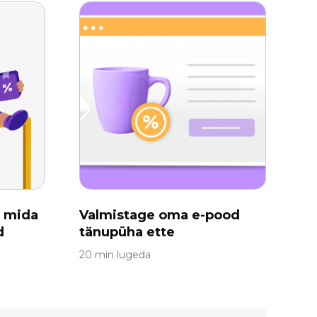
, mida
Valmistage oma e-pood
d
tänupüha ette
20 min lugeda