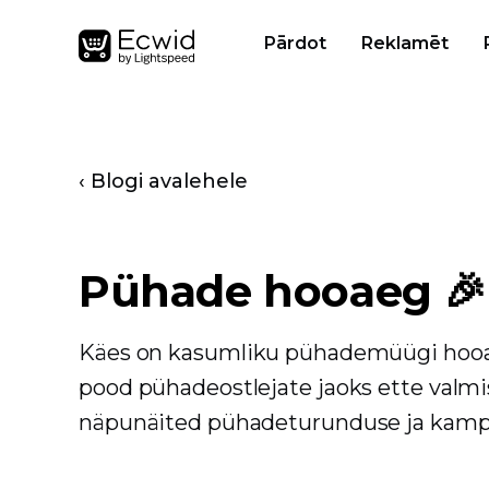
Pārdot
Reklamēt
‹ Blogi avalehele
Pühade hooaeg 🎉
Käes on kasumliku pühademüügi hooae
pood pühadeostlejate jaoks ette valmi
näpunäited pühadeturunduse ja kamp