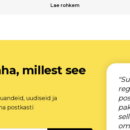
Lae rohkem
äha, millest see
"Su
reg
pos
uandeid, uudiseid ja
pak
ma postkasti
sel
oma