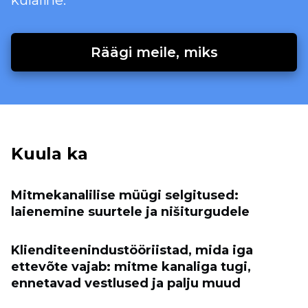
külaline.
Räägi meile, miks
Kuula ka
Mitmekanalilise müügi selgitused:
laienemine suurtele ja nišiturgudele
Klienditeenindustööriistad, mida iga
ettevõte vajab: mitme kanaliga tugi,
ennetavad vestlused ja palju muud