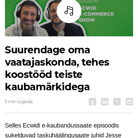
Kuulama
Suurendage oma
vaatajaskonda, tehes
koostööd teiste
kaubamärkidega
5 min lugeda
Selles Ecwidi e-kaubandussaate episoodis
sukelduvad taskuhäälingusaate juhid Jesse