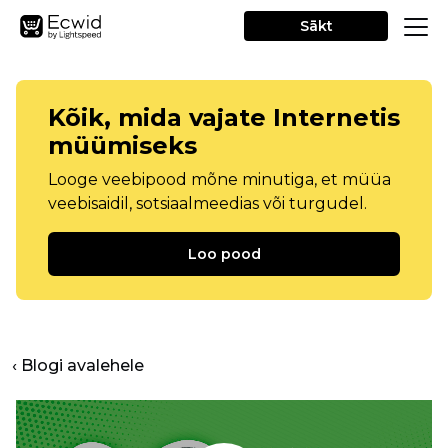
Sākt
Kõik, mida vajate Internetis
müümiseks
Looge veebipood mõne minutiga, et müüa
veebisaidil, sotsiaalmeedias või turgudel.
Loo pood
‹ Blogi avalehele