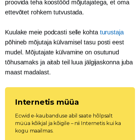
proovida teha koostööd mõjutajatega, et oma
ettevõtet rohkem tutvustada.
Kuulake meie podcasti selle kohta
turustaja
põhineb mõjutaja külvamisel
tasu posti eest
mudel. Mõjutajate külvamine on osutunud
tõhusamaks ja aitab teil luua jälgijaskonna juba
maast madalast.
Internetis müüa
Ecwid e-kaubanduse abil saate hõlpsalt
müüa kõikjal ja kõigile – nii Internetis kui ka
kogu maailmas.