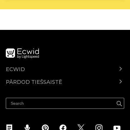
ECWID
Ecwid.com
PĀRDOD TIEŠSAISTĒ
Izcenojumi
Pārdod visur
Palīdzības centrs
Pārdod Facebook
Pārdod Instagram