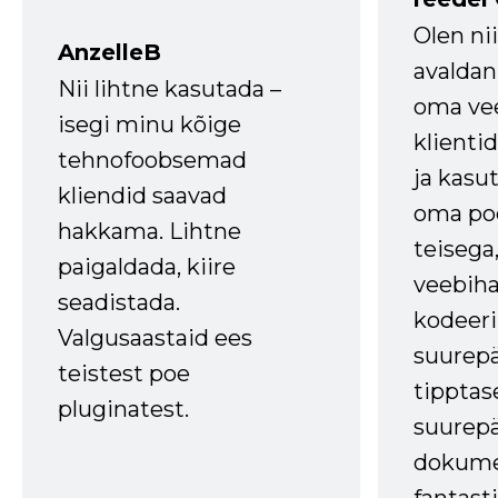
Olen ni
AnzelleB
avaldan
Nii lihtne kasutada –
oma vee
isegi minu kõige
klienti
tehnofoobsemad
ja kasu
kliendid saavad
oma poe
hakkama. Lihtne
teisega,
paigaldada, kiire
veebihal
seadistada.
kodeer
Valgusaastaid ees
suurep
teistest poe
tipptas
pluginatest.
suurep
dokume