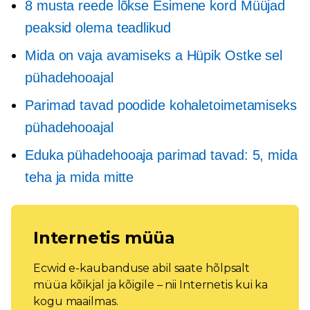
8 musta reede lõkse
Esimene kord
Müüjad
peaksid olema teadlikud
Mida on vaja avamiseks a
Hüpik
Ostke sel
pühadehooajal
Parimad tavad poodide kohaletoimetamiseks
pühadehooajal
Eduka pühadehooaja parimad tavad: 5, mida
teha ja mida mitte
Internetis müüa
Ecwid e-kaubanduse abil saate hõlpsalt
müüa kõikjal ja kõigile – nii Internetis kui ka
kogu maailmas.