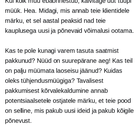
Kui kõik muu ebaõnnestub, käivitage uut tüüpi
müük. Hea. Midagi, mis annab teie klientidele
märku, et sel aastal peaksid nad teie
kauplusega uusi ja põnevaid võimalusi ootama.
Kas te pole kunagi varem tasuta saatmist
pakkunud? Nüüd on suurepärane aeg! Kas teil
on palju müümata laoseisu jäänud? Kuidas
oleks tühjendusmüügiga? Tavalisest
pakkumisest kõrvalekaldumine annab
potentsiaalsetele ostjatele märku, et teie pood
on selline, mis pakub uusi ideid ja pakub kõigile
põnevust.