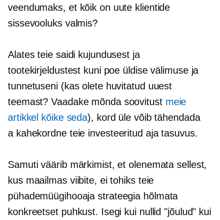
veendumaks, et kõik on uute klientide
sissevooluks valmis?
Alates teie saidi kujundusest ja
tootekirjeldustest kuni poe üldise välimuse ja
tunnetuseni (kas olete huvitatud uuest
teemast? Vaadake mõnda soovitust
meie
artikkel kõike seda
), kord üle võib tähendada
a
kahekordne
teie investeeritud aja tasuvus.
Samuti väärib märkimist, et olenemata sellest,
kus maailmas viibite, ei tohiks teie
pühademüügihooaja strateegia hõlmata
konkreetset puhkust. Isegi kui nullid "jõulud" kui