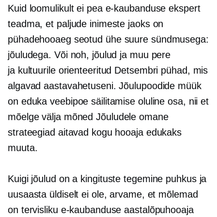
Kuid loomulikult ei pea e-kaubanduse ekspert
teadma, et paljude inimeste jaoks on
pühadehooaeg seotud ühe suure sündmusega:
jõuludega. Või noh, jõulud ja muu pere
ja
kultuurile orienteeritud
Detsembri pühad, mis
algavad aastavahetuseni. Jõulupoodide müük
on eduka veebipoe säilitamise oluline osa, nii et
mõelge välja mõned
Jõuludele omane
strateegiad aitavad kogu hooaja edukaks
muuta.
Kuigi jõulud on a
kingituste tegemine
puhkus ja
uusaasta üldiselt ei ole, arvame, et mõlemad
on tervisliku e-kaubanduse aastalõpuhooaja