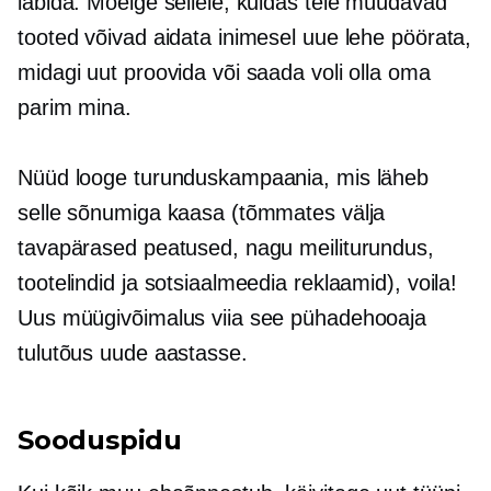
läbida. Mõelge sellele, kuidas teie müüdavad
tooted võivad aidata inimesel uue lehe pöörata,
midagi uut proovida või saada voli olla oma
parim mina.
Nüüd looge turunduskampaania, mis läheb
selle sõnumiga kaasa (tõmmates välja
tavapärased peatused, nagu meiliturundus,
tootelindid ja sotsiaalmeedia reklaamid), voila!
Uus müügivõimalus viia see pühadehooaja
tulutõus uude aastasse.
Sooduspidu