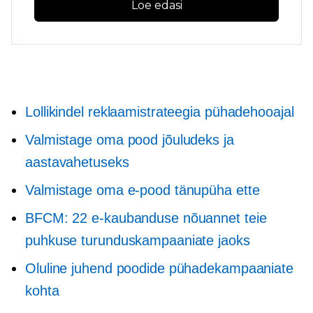
Loe edasi
Lollikindel reklaamistrateegia pühadehooajal
Valmistage oma pood jõuludeks ja
aastavahetuseks
Valmistage oma e-pood tänupüha ette
BFCM: 22 e-kaubanduse nõuannet teie
puhkuse turunduskampaaniate jaoks
Oluline juhend poodide pühadekampaaniate
kohta