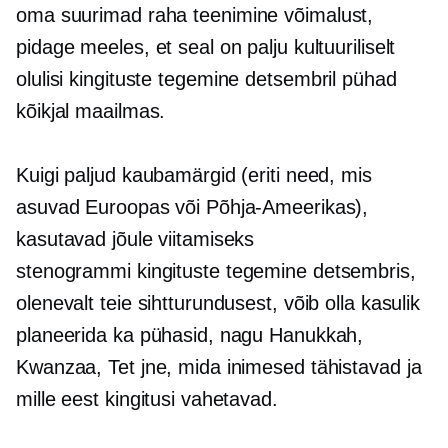
oma suurimad
raha teenimine
võimalust,
pidage meeles, et seal on palju kultuuriliselt
olulisi
kingituste tegemine
detsembril pühad
kõikjal maailmas.
Kuigi paljud kaubamärgid (eriti need, mis
asuvad Euroopas või Põhja-Ameerikas),
kasutavad jõule viitamiseks
stenogrammi
kingituste tegemine
detsembris,
olenevalt teie sihtturundusest, võib olla kasulik
planeerida ka pühasid, nagu Hanukkah,
Kwanzaa, Tet jne, mida inimesed tähistavad ja
mille eest kingitusi vahetavad.