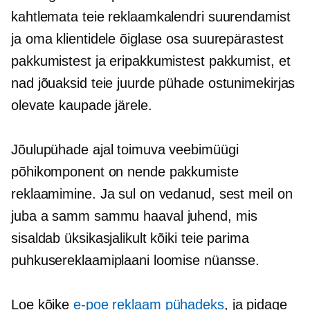
kahtlemata teie reklaamkalendri suurendamist
ja oma klientidele õiglase osa suurepärastest
pakkumistest ja eripakkumistest pakkumist, et
nad jõuaksid teie juurde pühade ostunimekirjas
olevate kaupade järele.
Jõulupühade ajal toimuva veebimüügi
põhikomponent on nende pakkumiste
reklaamimine. Ja sul on vedanud, sest meil on
juba a
samm sammu haaval
juhend, mis
sisaldab üksikasjalikult kõiki teie parima
puhkusereklaamiplaani loomise nüansse.
Loe kõike
e-poe reklaam pühadeks
, ja pidage