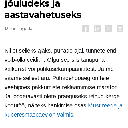
jõuludeks ja
aastavahetuseks
13 min lugeda
Nii et selleks ajaks, pühade ajal, tunnete end
võib-olla veidi…. Olgu see siis tänupüha
kalkunist või puhkusekampaaniatest. Ja me
saame sellest aru. Pühadehooaeg on teie
veebipoes pakkumiste reklaamimise maraton.
Ja loodetavasti olete praeguseks teinud kerge
kodutöö, näiteks hankimise osas
Must reede ja
küberesmaspäev on valmis
.