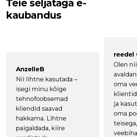
Teie seljataga e-
kaubandus
reedel
Olen ni
AnzelleB
avaldan
Nii lihtne kasutada –
oma vee
isegi minu kõige
klienti
tehnofoobsemad
ja kasu
kliendid saavad
oma poe
hakkama. Lihtne
teisega,
paigaldada, kiire
veebihal