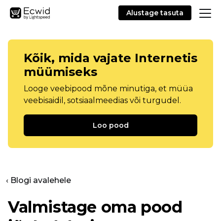
Alustage tasuta
Kõik, mida vajate Internetis
müümiseks
Looge veebipood mõne minutiga, et müüa
veebisaidil, sotsiaalmeedias või turgudel.
Loo pood
‹ Blogi avalehele
Valmistage oma pood