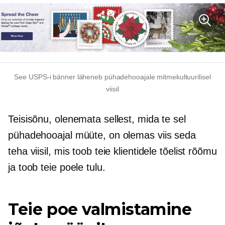
See USPS-i bänner läheneb pühadehooajale mitmekultuurilisel
viisil
Teisisõnu, olenemata sellest, mida te sel
pühadehooajal müüte, on olemas viis seda
teha viisil, mis toob teie klientidele tõelist rõõmu
ja toob teie poele tulu.
Teie poe valmistamine