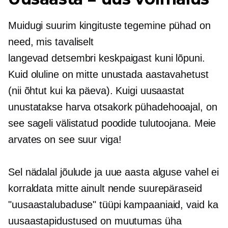
Muidugi suurim
kingituste tegemine
pühad on
need, mis tavaliselt
langevad
detsembri keskpaigast kuni lõpuni.
Kuid oluline on mitte unustada aastavahetust
(nii õhtut kui ka päeva). Kuigi uusaastat
unustatakse harva
otsakork
pühadehooajal, on
see sageli välistatud poodide tulutoojana. Meie
arvates on see suur viga!
Sel nädalal jõulude ja uue aasta alguse vahel ei
korraldata mitte ainult nende suurepäraseid
"uusaastalubaduse" tüüpi kampaaniaid, vaid ka
uusaastapidustused on muutumas üha