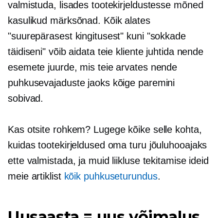
valmistuda, lisades tootekirjeldustesse mõned
kasulikud märksõnad. Kõik alates
"suurepärasest kingitusest" kuni "sokkade
täidiseni" võib aidata teie kliente juhtida nende
esemete juurde, mis teie arvates nende
puhkusevajaduste jaoks kõige paremini
sobivad.
Kas otsite rohkem? Lugege kõike selle kohta,
kuidas tootekirjeldused oma turu jõuluhooajaks
ette valmistada, ja muid liikluse tekitamise ideid
meie artiklist
kõik puhkuseturundus
.
Uusaasta = uus võimalus