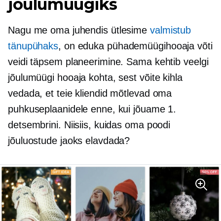
jõulumüügiks
Nagu me oma juhendis ütlesime
valmistub
tänupühaks
, on eduka pühademüügihooaja võti
veidi täpsem planeerimine. Sama kehtib veelgi
jõulumüügi hooaja kohta, sest võite kihla
vedada, et teie kliendid mõtlevad oma
puhkuseplaanidele enne, kui jõuame 1.
detsembrini. Niisiis, kuidas oma poodi
jõuluostude jaoks elavdada?