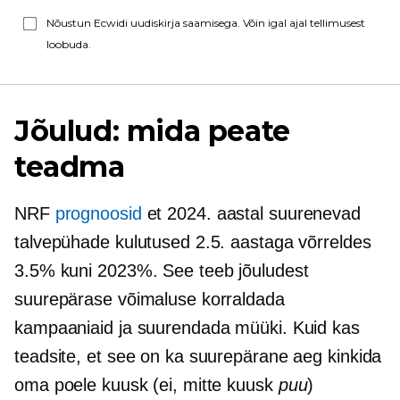
Nõustun Ecwidi uudiskirja saamisega. Võin igal ajal tellimusest
loobuda.
Jõulud: mida peate
teadma
NRF
prognoosid
et 2024. aastal suurenevad
talvepühade kulutused 2.5. aastaga võrreldes
3.5% kuni 2023%. See teeb jõuludest
suurepärase võimaluse korraldada
kampaaniaid ja suurendada müüki. Kuid kas
teadsite, et see on ka suurepärane aeg kinkida
oma poele kuusk (ei, mitte kuusk
puu
)