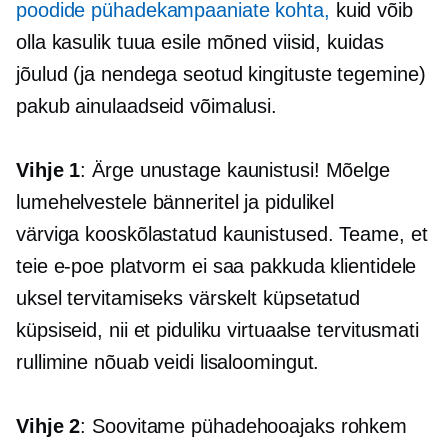
poodide pühadekampaaniate kohta,
kuid võib
olla kasulik tuua esile mõned viisid, kuidas
jõulud (ja nendega seotud
kingituste tegemine)
pakub ainulaadseid võimalusi.
Vihje 1
: Ärge unustage kaunistusi! Mõelge
lumehelvestele bänneritel ja pidulikel
värviga kooskõlastatud
kaunistused. Teame, et
teie e-poe platvorm ei saa pakkuda klientidele
uksel tervitamiseks värskelt küpsetatud
küpsiseid, nii et piduliku virtuaalse tervitusmati
rullimine nõuab veidi lisaloomingut.
Vihje 2
: Soovitame pühadehooajaks rohkem