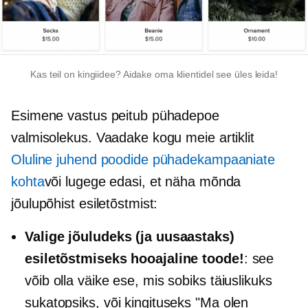
Kas teil on kingiidee? Aidake oma klientidel see üles leida!
Esimene vastus peitub pühadepoe
valmisolekus. Vaadake kogu meie artiklit
Oluline juhend poodide pühadekampaaniate
kohta
või lugege edasi, et näha mõnda
jõulupõhist esiletõstmist:
Valige jõuludeks (ja uusaastaks)
esiletõstmiseks hooajaline toode!
: see
võib olla väike ese, mis sobiks täiuslikuks
sukatopsiks, või kingituseks "Ma olen