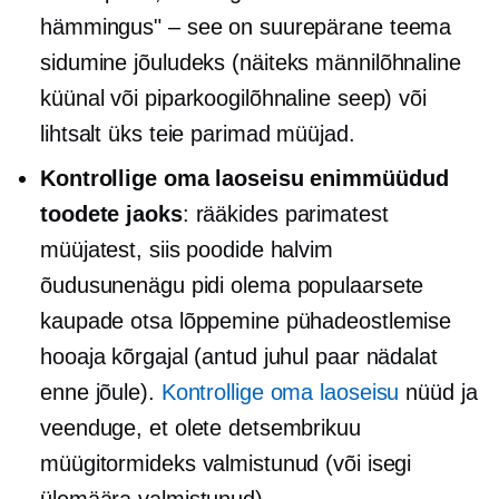
hämmingus" – see on suurepärane teema
sidumine
jõuludeks (näiteks männilõhnaline
küünal või piparkoogilõhnaline seep) või
lihtsalt üks teie
parimad müüjad.
Kontrollige oma laoseisu enimmüüdud
toodete jaoks
: rääkides parimatest
müüjatest, siis poodide halvim
õudusunenägu pidi olema populaarsete
kaupade otsa lõppemine pühadeostlemise
hooaja kõrgajal (antud juhul paar nädalat
enne jõule).
Kontrollige oma laoseisu
nüüd ja
veenduge, et olete detsembrikuu
müügitormideks valmistunud (või isegi
ülemäära valmistunud).