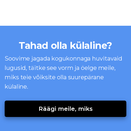
Tahad olla külaline?
Soovime jagada kogukonnaga huvitavaid
lugusid, täitke see vorm ja öelge meile,
miks teie võiksite olla suurepärane
külaline.
Räägi meile, miks