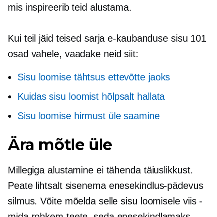
mis inspireerib teid alustama.
Kui teil jäid teised sarja e-kaubanduse sisu 101
osad vahele, vaadake neid siit:
Sisu loomise tähtsus ettevõtte jaoks
Kuidas sisu loomist hõlpsalt hallata
Sisu loomise hirmust üle saamine
Ära mõtle üle
Millegiga alustamine ei tähenda täiuslikkust.
Peate lihtsalt sisenema
enesekindlus-pädevus
silmus. Võite mõelda selle sisu loomisele
viis -
mida rohkem teete, seda enesekindlamaks