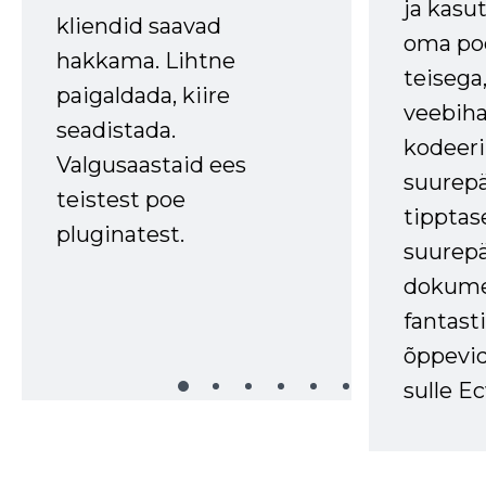
ja kasu
kliendid saavad
oma poe
hakkama. Lihtne
teisega,
paigaldada, kiire
veebihal
seadistada.
kodeer
Valgusaastaid ees
suurep
teistest poe
tipptas
pluginatest.
suurep
dokume
fantasti
õppevid
sulle Ec