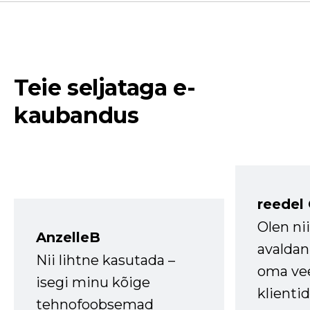
Teie seljataga e-
kaubandus
reedel
Olen ni
AnzelleB
avaldan
Nii lihtne kasutada –
oma vee
isegi minu kõige
klienti
tehnofoobsemad