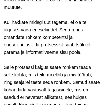
muutute.
Kui hakkate midagi uut tegema, ei ole te
alguses väga enesekindel. Seda tehes
omandate rohkem kompetentsi ja
enesekindlust. Ja protsessist saab tsükkel
parema ja informatiivsema sisu poole.
Selle protsessi käigus saate rohkem teada
selle kohta, mis teile meeldib ja mis töötab,
ning seejärel teete seda rohkem. Samuti saate
kohandada vastavalt tagasisidele, mis on
saadud erinevatest allikatest, sealhulgas
endalt, klientidelt ja inimestelt, kes teiega