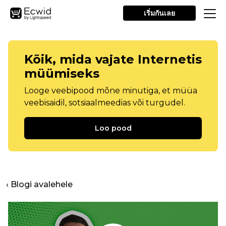
เริ่มกันเลย
Kõik, mida vajate Internetis
müümiseks
Looge veebipood mõne minutiga, et müüa
veebisaidil, sotsiaalmeedias või turgudel.
Loo pood
‹ Blogi avalehele