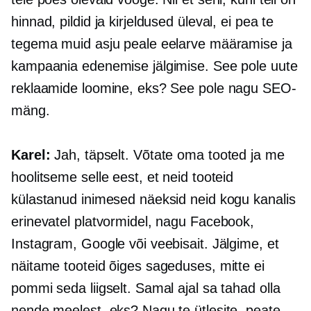
hinnad, pildid ja kirjeldused üleval, ei pea te
tegema muid asju peale eelarve määramise ja
kampaania edenemise jälgimise. See pole uute
reklaamide loomine, eks? See pole nagu SEO-
mäng.
Karel:
Jah, täpselt. Võtate oma tooted ja me
hoolitseme selle eest, et neid tooteid
külastanud inimesed näeksid neid kogu kanalis
erinevatel platvormidel, nagu Facebook,
Instagram, Google või veebisait. Jälgime, et
näitame tooteid õiges sageduses, mitte ei
pommi seda liigselt. Samal ajal sa tahad olla
nende meelest, eks? Nagu te ütlesite, peate