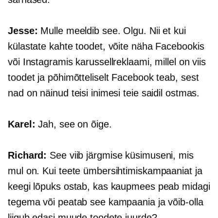
Jesse:
Mulle meeldib see. Olgu. Nii et kui
külastate kahte toodet, võite näha Facebookis
või Instagramis karussellreklaami, millel on viis
toodet ja põhimõtteliselt Facebook teab, sest
nad on näinud teisi inimesi teie saidil ostmas.
Karel:
Jah, see on õige.
Richard:
See viib järgmise küsimuseni, mis
mul on. Kui teete ümbersihtimiskampaaniat ja
keegi lõpuks ostab, kas kaupmees peab midagi
tegema või peatab see kampaania ja võib-olla
liigub edasi muude toodete juurde?