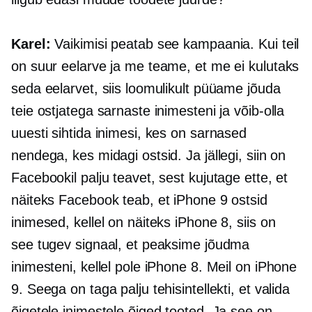
Karel:
Vaikimisi peatab see kampaania. Kui teil
on suur eelarve ja me teame, et me ei kulutaks
seda eelarvet, siis loomulikult püüame jõuda
teie ostjatega sarnaste inimesteni ja võib-olla
uuesti sihtida inimesi, kes on sarnased
nendega, kes midagi ostsid. Ja jällegi, siin on
Facebookil palju teavet, sest kujutage ette, et
näiteks Facebook teab, et iPhone 9 ostsid
inimesed, kellel on näiteks iPhone 8, siis on
see tugev signaal, et peaksime jõudma
inimesteni, kellel pole iPhone 8. Meil on iPhone
9. Seega on taga palju tehisintellekti, et valida
õigetele inimestele õiged tooted. Ja see on