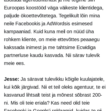
Euroopas koostööd väga väikeste klientidega,
paljude ökoettevõtetega. Tegelikult lõin mina
neile Facebookis ja AdWordsis esimesed
kampaaniad. Kuid kuna meil on nüüd üha
rohkem kliente, on meie ettevõttes peaaegu
kakssada inimest ja me tahtsime Ecwidiga
partnerluse kaudu kasvada. Nii särav tulevik
meie ees.
Jesse:
Ja säravat tulevikku kõigile kuulajatele,
kui kõik järgivad. Nii et teil oleks agentuur, te ei
kasvanud lihtsalt teist ja mõnest sõbrast 200-
ni. Mis oli teie eriala? Kas need olid teie
Facebooki ja Google'i reklaamid, kuidas te nii