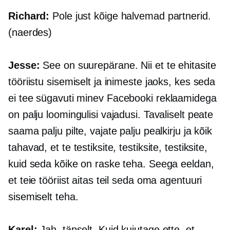
Richard:
Pole just kõige halvemad partnerid.
(naerdes)
Jesse:
See on suurepärane. Nii et te ehitasite
tööriistu sisemiselt ja inimeste jaoks, kes seda
ei tee
sügavuti minev
Facebooki reklaamidega
on palju loomingulisi vajadusi. Tavaliselt peate
saama palju pilte, vajate palju pealkirju ja kõik
tahavad, et te testiksite, testiksite, testiksite,
kuid seda kõike on raske teha. Seega eeldan,
et teie tööriist aitas teil seda oma agentuuri
sisemiselt teha.
Karel:
Jah, täpselt. Kuid kujutage ette, et