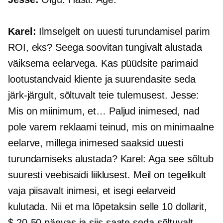
Karel:
Ilmselgelt on uuesti turundamisel parim
ROI, eks? Seega soovitan tungivalt alustada
väiksema eelarvega. Kas püüdsite parimaid
lootustandvaid kliente ja suurendasite seda
järk-järgult, sõltuvalt teie tulemusest. Jesse:
Mis on miinimum, et… Paljud inimesed, nad
pole varem reklaami teinud, mis on minimaalne
eelarve, millega inimesed saaksid uuesti
turundamiseks alustada? Karel: Aga see sõltub
suuresti veebisaidi liiklusest. Meil on tegelikult
vaja piisavalt inimesi, et isegi eelarveid
kulutada. Nii et ma lõpetaksin selle 10 dollarit,
$ 20-50
päevas ja siis saate seda sõltuvalt