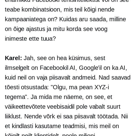
teabe kombinatsioon, mis teil kõigi nende
kampaaniatega on? Kuidas aru saada, milline
on õige ajastus ja mitu korda see voog
inimeste ette tuua?
Karel:
Jah, see on hea küsimus, sest
ilmselgelt on Facebookil AI, Google'il on ka AI,
kuid neil on vaja piisavalt andmeid. Nad saavad
tõesti otsustada: "Olgu, ma pean XYZ-i
tegema". Ja mida me näeme, on see, et
väikeettevõtete veebisaidil pole vabalt suurt
liiklust. Nende võrk ei saa piisavalt töötada. Nii
et kindlasti kasutame teadmisi, mis meil on
kõigilt neilt klientidelt, poole miljoni