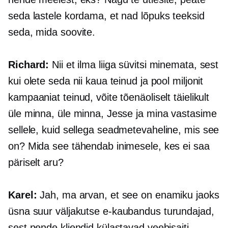
seda lastele kordama, et nad lõpuks teeksid
seda, mida soovite.
Richard:
Nii et ilma liiga süvitsi minemata, sest
kui olete seda nii kaua teinud ja pool miljonit
kampaaniat teinud, võite tõenäoliselt täielikult
üle minna, üle minna, Jesse ja mina vastasime
sellele, kuid sellega
seadmetevaheline,
mis see
on? Mida see tähendab inimesele, kes ei saa
päriselt aru?
Karel:
Jah, ma arvan, et see on enamiku jaoks
üsna suur väljakutse
e-kaubandus
turundajad,
sest nende kliendid külastavad veebisaiti