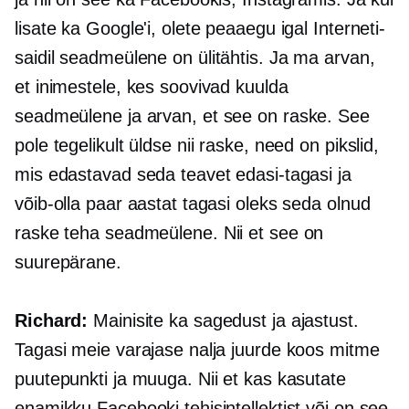
lisate ka Google'i, olete peaaegu igal Interneti-
saidil
seadmeülene
on ülitähtis. Ja ma arvan,
et inimestele, kes soovivad kuulda
seadmeülene
ja arvan, et see on raske. See
pole tegelikult üldse nii raske, need on pikslid,
mis edastavad seda teavet edasi-tagasi ja
võib-olla paar aastat tagasi oleks seda olnud
raske teha
seadmeülene.
Nii et see on
suurepärane.
Richard:
Mainisite ka sagedust ja ajastust.
Tagasi meie varajase nalja juurde koos mitme
puutepunkti ja muuga. Nii et kas kasutate
enamikku Facebooki tehisintellektist või on see