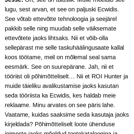
lugu, sest arvan, et see on paljuski Ecwidis.
See võtab ettevõtte tehnoloogia ja seejärel
pakkib selle ning muudab selle väiksemate
ettevõtete jaoks lihtsaks. Nii et võib-olla
sellepärast me selle taskuhäälingusaate kallal
koos töötame, meil on mõlemal seal sama
eesmärk. See on suurepärane. Jah, nii et
tööriist oli põhimõtteliselt… Nii et ROI Hunter ja
muide täieliku avalikustamise jaoks kasutan
seda tööriista ka Ecwidis, kes haldab meie
reklaame. Minu arvates on see päris lahe.
Vaatame, kuidas saaksime seda kasutaja jaoks
kirjeldada? Põhimõtteliselt loote ühenduse
inimeste jaoks mõeldud tootekataloogiga ja