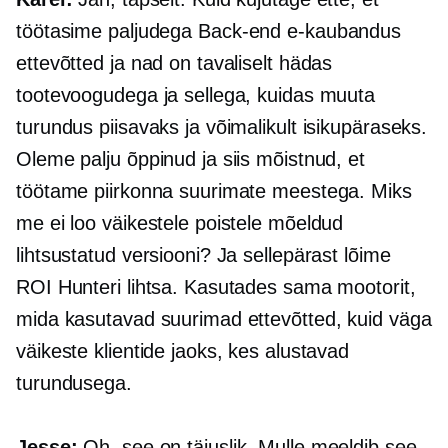
töötasime paljudega
Back-end
e-kaubandus
ettevõtted ja nad on tavaliselt hädas
tootevoogudega ja sellega, kuidas muuta
turundus piisavaks ja võimalikult isikupäraseks.
Oleme palju õppinud ja siis mõistnud, et
töötame piirkonna suurimate meestega. Miks
me ei loo väikestele poistele mõeldud
lihtsustatud versiooni? Ja sellepärast lõime
ROI Hunteri lihtsa. Kasutades sama mootorit,
mida kasutavad suurimad ettevõtted, kuid väga
väikeste klientide jaoks, kes alustavad
turundusega.
Jesse:
Oh, see on täiuslik. Mulle meeldib see