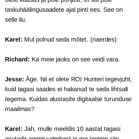
taskuhäälingusaadete ajal pinti ees. See on
selle ilu.
Karel:
Mul polnud seda mõtet. (naerdes)
Richard:
Ka meie jaoks on see veidi vara.
Jesse:
Äge. Nii et olete ROI Hunteri tegevjuht,
kuid tagasi saades ei hakanud te seda lihtsalt
tegema. Kuidas alustasite digitaalse turunduse
maailmas?
Karel:
Jah, mulle meeldis 10 aastat tagasi
asutada agentuuritehast ja me tegime siin