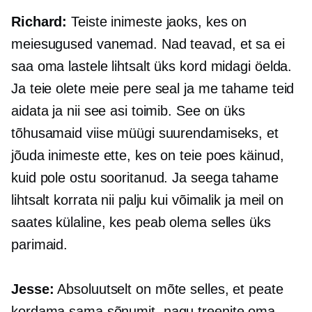
Richard:
Teiste inimeste jaoks, kes on
meiesugused vanemad. Nad teavad, et sa ei
saa oma lastele lihtsalt üks kord midagi öelda.
Ja teie olete meie pere seal ja me tahame teid
aidata ja nii see asi toimib. See on üks
tõhusamaid viise müügi suurendamiseks, et
jõuda inimeste ette, kes on teie poes käinud,
kuid pole ostu sooritanud. Ja seega tahame
lihtsalt korrata nii palju kui võimalik ja meil on
saates külaline, kes peab olema selles üks
parimaid.
Jesse:
Absoluutselt on mõte selles, et peate
kordama sama sõnumit, nagu treenite oma