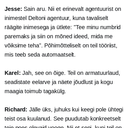
Jesse:
Sain aru. Nii et erinevalt agentuurist on
inimestel Deltoni agentuur, kuna tavaliselt
räägite inimesega ja ütlete: "Tee minu numbrid
paremaks ja siin on mõned ideed, mida me
võiksime teha". Põhimõtteliselt on teil tööriist,
mis teeb seda automaatselt.
Karel:
Jah, see on õige. Teil on armatuurlaud,
seadistate eelarve ja näete jõudlust ja kogu
maagia toimub
tagakülg.
Richard:
Jälle üks, juhuks kui keegi pole ühtegi
teist osa kuulanud. See puudutab konkreetselt
teie poes olevaid vooge. Nii et seni, kuni teil on