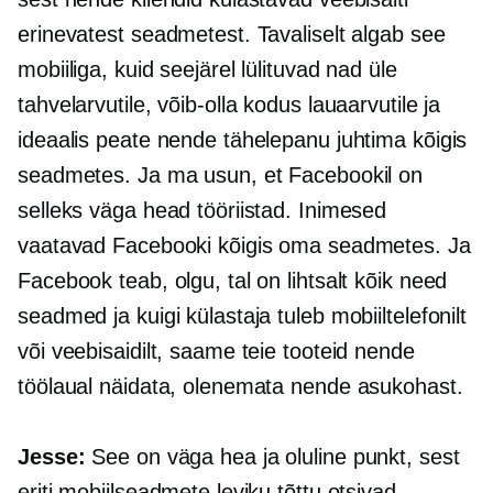
erinevatest seadmetest. Tavaliselt algab see
mobiiliga, kuid seejärel lülituvad nad üle
tahvelarvutile, võib-olla kodus lauaarvutile ja
ideaalis peate nende tähelepanu juhtima kõigis
seadmetes. Ja ma usun, et Facebookil on
selleks väga head tööriistad. Inimesed
vaatavad Facebooki kõigis oma seadmetes. Ja
Facebook teab, olgu, tal on lihtsalt kõik need
seadmed ja kuigi külastaja tuleb mobiiltelefonilt
või veebisaidilt, saame teie tooteid nende
töölaual näidata, olenemata nende asukohast.
Jesse:
See on väga hea ja oluline punkt, sest
eriti mobiilseadmete leviku tõttu otsivad