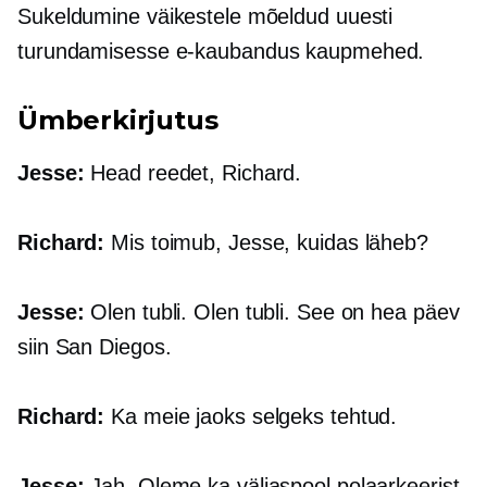
Sukeldumine väikestele mõeldud uuesti
turundamisesse
e-kaubandus
kaupmehed.
Ümberkirjutus
Jesse:
Head reedet, Richard.
Richard:
Mis toimub, Jesse, kuidas läheb?
Jesse:
Olen tubli. Olen tubli. See on hea päev
siin San Diegos.
Richard:
Ka meie jaoks selgeks tehtud.
Jesse:
Jah. Oleme ka väljaspool polaarkeerist,