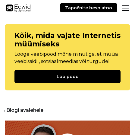
Započnite besplatno
Kõik, mida vajate Internetis
müümiseks
Looge veebipood mõne minutiga, et müüa
veebisaidil, sotsiaalmeedias või turgudel.
Loo pood
‹ Blogi avalehele