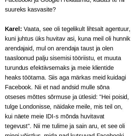
suureks kasvasite?
Karel:
Vaata, see oli tegelikult lihtsalt agentuur,
kuni juhtus üks huvitav asi, kuna meil oli hunnik
arendajaid, mul on arendaja taust ja olen
taasloonud palju sisemisi tööriistu, et muuta
turundus efektiivsemaks ja meie klientide
heaks töötama. Siis aga märkas meid kuidagi
Facebook. Nii et nad andsid mulle sõna
otseses mõttes sõrmuse ja ütlesid: "Hei poisid,
tulge Londonisse, näidake meile, mis teil on,
kui näete meie IDI-s mõnda huvitavat
tegevust". Nii me tulime ja sain aru, et see oli
mingi võistlus, mida nad kutsuvad Facebooki