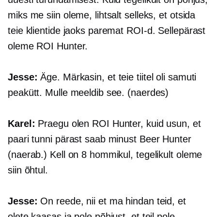
miks me siin oleme, lihtsalt selleks, et otsida
teie klientide jaoks paremat ROI-d. Sellepärast
oleme ROI Hunter.
Jesse:
Äge. Märkasin, et teie tiitel oli samuti
peakütt. Mulle meeldib see. (naerdes)
Karel:
Praegu olen ROI Hunter, kuid usun, et
paari tunni pärast saab minust Beer Hunter
(naerab.) Kell on 8 hommikul, tegelikult oleme
siin õhtul.
Jesse:
On reede, nii et ma hindan teid, et
olete kaasas ja pole põhjust, et teil pole