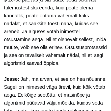
tulemustest skaleerida, kuid peate olema
kannatlik, peate ootama vähemalt kaks
nädalat, et saaksite tõesti näha, kuidas see
areneb. Ja alguses võtab inimestel
otsustamine aega. Nii et olenevalt sellest, mida
müüte, võib see olla erinev. Otsustusprotsessid
ja see on tavaliselt vähemalt nädal, nii et isegi
algoritmid saavad õppida.
Jesse:
Jah, ma arvan, et see on hea nõuanne.
Sageli on inimesed väga ärevil, kuid kõik võtab
aega. Eelkõige seetõttu, et masinõpe ja
algoritmid püüavad välja mõelda, kuidas seda
teha, teate, kuni saate teada rohkem inimesi,