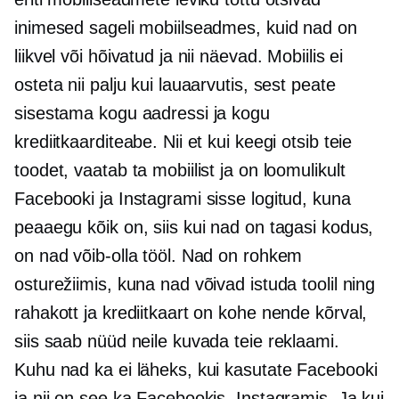
inimesed sageli mobiilseadmes, kuid nad on
liikvel või hõivatud ja nii näevad. Mobiilis ei
osteta nii palju kui lauaarvutis, sest peate
sisestama kogu aadressi ja kogu
krediitkaarditeabe. Nii et kui keegi otsib teie
toodet, vaatab ta mobiilist ja on loomulikult
Facebooki ja Instagrami sisse logitud, kuna
peaaegu kõik on, siis kui nad on tagasi kodus,
on nad võib-olla tööl. Nad on rohkem
osturežiimis, kuna nad võivad istuda toolil ning
rahakott ja krediitkaart on kohe nende kõrval,
siis saab nüüd neile kuvada teie reklaami.
Kuhu nad ka ei läheks, kui kasutate Facebooki
ja nii on see ka Facebookis, Instagramis. Ja kui