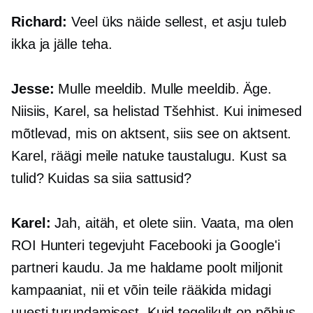
Richard:
Veel üks näide sellest, et asju tuleb
ikka ja jälle teha.
Jesse:
Mulle meeldib. Mulle meeldib. Äge.
Niisiis, Karel, sa helistad Tšehhist. Kui inimesed
mõtlevad, mis on aktsent, siis see on aktsent.
Karel, räägi meile natuke taustalugu. Kust sa
tulid? Kuidas sa siia sattusid?
Karel:
Jah, aitäh, et olete siin. Vaata, ma olen
ROI Hunteri tegevjuht Facebooki ja Google'i
partneri kaudu. Ja me haldame poolt miljonit
kampaaniat, nii et võin teile rääkida midagi
uuesti turundamisest. Kuid tegelikult on põhjus,