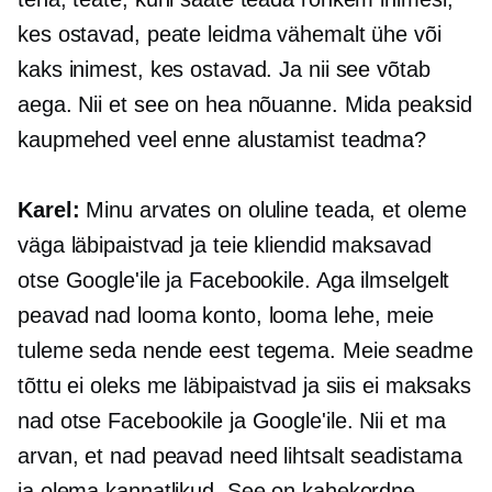
kes ostavad, peate leidma vähemalt ühe või
kaks inimest, kes ostavad. Ja nii see võtab
aega. Nii et see on hea nõuanne. Mida peaksid
kaupmehed veel enne alustamist teadma?
Karel:
Minu arvates on oluline teada, et oleme
väga läbipaistvad ja teie kliendid maksavad
otse Google'ile ja Facebookile. Aga ilmselgelt
peavad nad looma konto, looma lehe, meie
tuleme seda nende eest tegema. Meie seadme
tõttu ei oleks me läbipaistvad ja siis ei maksaks
nad otse Facebookile ja Google'ile. Nii et ma
arvan, et nad peavad need lihtsalt seadistama
ja olema kannatlikud. See on kahekordne