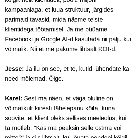
kampaaniaga, et luua struktuur, järgides
parimaid tavasid, mida näeme teiste
klientidega töötamisel. Ja me püüame
Facebooki ja Google AI-d kasutada nii palju kui
võimalik. Nii et me pakume lihtsalt ROI-d.
Jesse:
Ja ilu on see, et te, kutid, ühendate ka
need mõlemad. Õige.
Karel:
Sest ma näen, et väga oluline on
võimalikult kiiresti tähelepanu köita, kuna
soovite, et klient oleks sellises meeleolus, kui
ta mõtleb: "Kas ma peaksin selle ostma või
mitte?" ja siis lihtsalt, kui jõuate nendeni kõigil