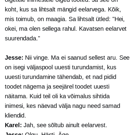
koht, kus sa lihtsalt mängid eelarvega. Kõik,
mis toimub, on maagia. Sa lihtsalt ütled: "Hei,
okei, ma olen sellega rahul. Kavatsen eelarvet
suurendada."
Jesse:
Nii vinge. Ma ei saanud sellest aru. See
on isegi väljaspool uuesti turundamist, kus
uuesti turundamine tähendab, et nad pidid
toodet nägema ja seejärel toodet uuesti
näitama. Kuid teil oli ka võimalus sihtida
inimesi, kes näevad välja nagu need samad
kliendid.
Karel:
Jah, see sõltub ainult eelarvest.
Jesse:
Olgu. Hästi. Äge.