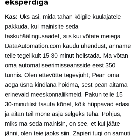
eksperdiga
Kas:
Üks asi, mida tahan kõigile kuulajatele
pakkuda, kui mainisite seda
taskuhäälingusaadet, siis kui võtate meiega
DataAutomation.com kaudu ühendust, anname
teile tegelikult 15
30 minut
helistada. Ma võtan
oma automatiseerimisseansside eest 350
tunnis. Olen ettevõtte tegevjuht; Pean oma
aega üsna kindlana hoidma, sest pean aitama
erinevaid meeskonnaliikmeid. Pakun teile 15–
30-minutilist tasuta kõnet, kõik hüppavad edasi
ja aitan teil mõne asja selgeks teha. Põhjus,
miks ma seda mainisin, on see, et kui jääte
jänni, olen teie jaoks siin. Zapieri tugi on samuti