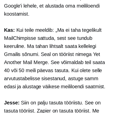
Google'i lehele, et alustada oma meililoendi
koostamist.
Kas:
Kui teile meeldib: „Ma ei taha tegelikult
MailChimpisse sattuda, sest see tundub
keeruline. Ma tahan lihtsalt saata kellelegi
Gmailis sõnumi. Seal on tööriist nimega Yet
Another Mail Merge. See võimaldab teil saata
40 või 50 meili päevas tasuta. Kui olete selle
arvutustabelisse sisestanud, astuge samm
edasi ja alustage väikese meililoendi saatmist.
Jesse:
Siin on palju tasuta tööriistu. See on
tasuta tööriist. Zapier on tasuta tööriist. Me