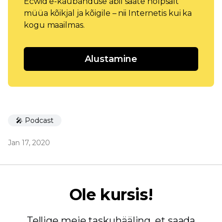
Ecwid e-kaubanduse abil saate hõlpsalt
müüa kõikjal ja kõigile – nii Internetis kui ka
kogu maailmas.
Alustamine
🎤 Podcast
Jan 17, 2020
Ole kursis!
Tellige meie taskuhääling, et saada