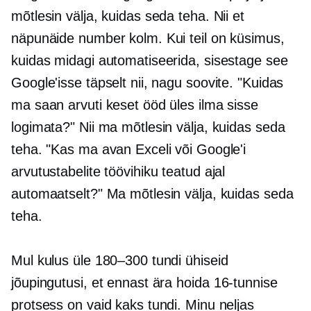
mõtlesin välja, kuidas seda teha. Nii et
näpunäide number kolm. Kui teil on küsimus,
kuidas midagi automatiseerida, sisestage see
Google'isse täpselt nii, nagu soovite. "Kuidas
ma saan arvuti keset ööd üles ilma sisse
logimata?" Nii ma mõtlesin välja, kuidas seda
teha. "Kas ma avan Exceli või Google'i
arvutustabelite töövihiku teatud ajal
automaatselt?" Ma mõtlesin välja, kuidas seda
teha.
Mul kulus üle 180–300 tundi ühiseid
jõupingutusi, et ennast ära hoida
16-tunnise
protsess on vaid kaks tundi. Minu neljas