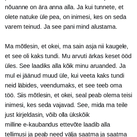
nõuanne on ära anna alla. Ja kui tunnete, et
olete natuke üle pea, on inimesi, kes on seda
varem teinud. Ja see pani mind alustama.
Ma mõtlesin, et okei, ma sain asja nii kaugele,
et see oli kaks tundi. Mu arvuti ärkas keset ööd
üles. See laadiks alla kõik minu aruanded. Ja
mul ei jäänud muud üle, kui veeta kaks tundi
neid läbides, veendumaks, et see teeb oma
töö. Siis mõtlesin, et okei, seal peab olema teisi
inimesi, kes seda vajavad. See, mida ma teile
just kirjeldasin, võib olla ükskõik
milline
e-kaubandus
ettevõte laadib alla
tellimusi ja peab need välja saatma ja saatma