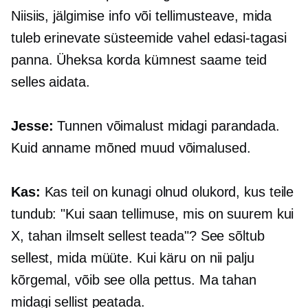
Niisiis, jälgimise info või tellimusteave, mida
tuleb erinevate süsteemide vahel edasi-tagasi
panna. Üheksa korda kümnest saame teid
selles aidata.
Jesse:
Tunnen võimalust midagi parandada.
Kuid anname mõned muud võimalused.
Kas:
Kas teil on kunagi olnud olukord, kus teile
tundub: "Kui saan tellimuse, mis on suurem kui
X, tahan ilmselt sellest teada"? See sõltub
sellest, mida müüte. Kui käru on nii palju
kõrgemal, võib see olla pettus. Ma tahan
midagi sellist peatada.