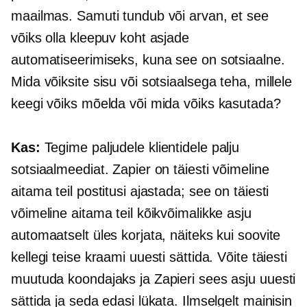
maailmas. Samuti tundub või arvan, et see
võiks olla kleepuv koht asjade
automatiseerimiseks, kuna see on sotsiaalne.
Mida võiksite sisu või sotsiaalsega teha, millele
keegi võiks mõelda või mida võiks kasutada?
Kas:
Tegime paljudele klientidele palju
sotsiaalmeediat. Zapier on täiesti võimeline
aitama teil postitusi ajastada; see on täiesti
võimeline aitama teil kõikvõimalikke asju
automaatselt üles korjata, näiteks kui soovite
kellegi teise kraami uuesti sättida. Võite täiesti
muutuda koondajaks ja Zapieri sees asju uuesti
sättida ja seda edasi lükata. Ilmselgelt mainisin