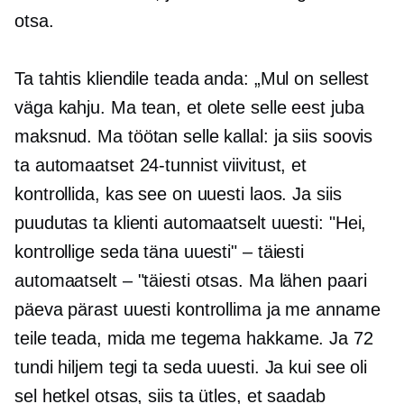
otsa.
Ta tahtis kliendile teada anda: „Mul on sellest
väga kahju. Ma tean, et olete selle eest juba
maksnud. Ma töötan selle kallal: ja siis soovis
ta automaatset 24-tunnist viivitust, et
kontrollida, kas see on uuesti laos. Ja siis
puudutas ta klienti automaatselt uuesti: "Hei,
kontrollige seda täna uuesti" – täiesti
automaatselt – "täiesti otsas. Ma lähen paari
päeva pärast uuesti kontrollima ja me anname
teile teada, mida me tegema hakkame. Ja 72
tundi hiljem tegi ta seda uuesti. Ja kui see oli
sel hetkel otsas, siis ta ütles, et saadab