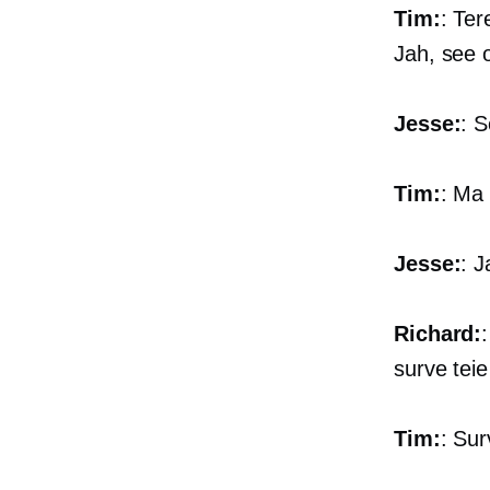
Tim:
: Ter
Jah, see 
Jesse:
: S
Tim:
: Ma 
Jesse:
: J
Richard:
surve teie
Tim:
: Su