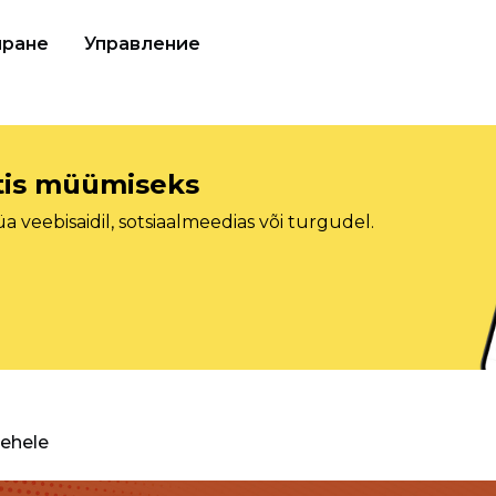
иране
Управление
etis müümiseks
veebisaidil, sotsiaalmeedias või turgudel.
lehele