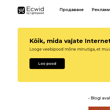
Продаване
Реклам
Kõik, mida vajate Intern
Looge veebipood mõne minutiga, et müüa 
Loo pood
‹ Blogi ava