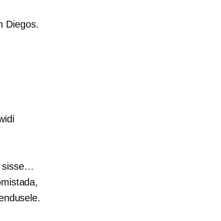
n Diegos.
widi
e sisse…
omistada,
tendusele.