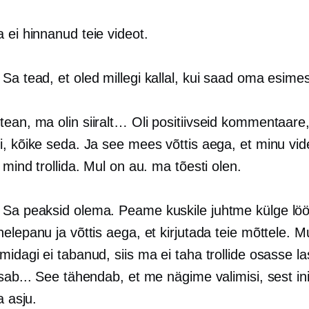
a ei hinnanud teie videot.
: Sa tead, et oled millegi kallal, kui saad oma esimese
tean, ma olin siiralt… Oli positiivseid kommentaare
i, kõike seda. Ja see mees võttis aega, et minu vi
 mind trollida. Mul on au. ma tõesti olen.
: Sa peaksid olema. Peame kuskile juhtme külge lö
elepanu ja võttis aega, et kirjutada teie mõttele. M
idagi ei tabanud, siis ma ei taha trollide osasse l
isab... See tähendab, et me nägime valimisi, sest i
a asju.