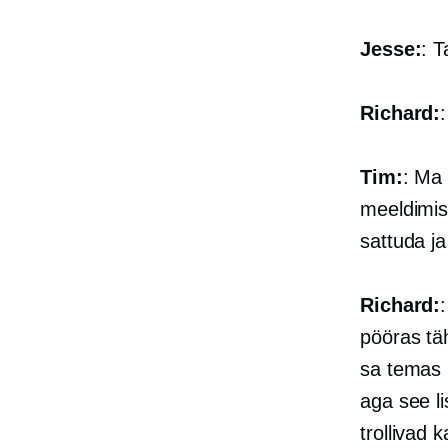
Jesse:
: T
Richard:
Tim:
: Ma 
meeldimis
sattuda ja
Richard:
pööras täh
sa temas m
aga see l
trollivad k