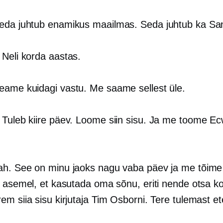
Seda juhtub enamikus maailmas. Seda juhtub ka Sa
: Neli korda aastas.
Peame kuidagi vastu. Me saame sellest üle.
: Tuleb kiire päev. Loome siin sisu. Ja me toome Ec
Jah. See on minu jaoks nagu vaba päev ja me tõim
e asemel, et kasutada oma sõnu, eriti nende otsa k
em siia sisu kirjutaja Tim Osborni. Tere tulemast e