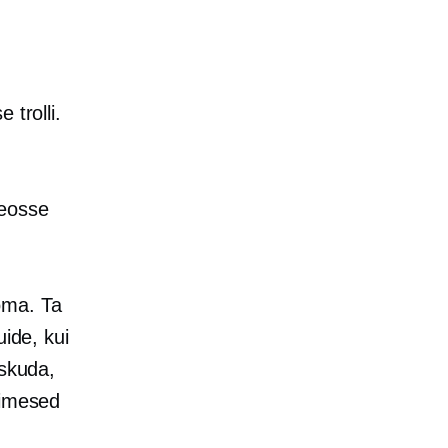
 trolli.
,
deosse
öma. Ta
uide, kui
askuda,
nimesed