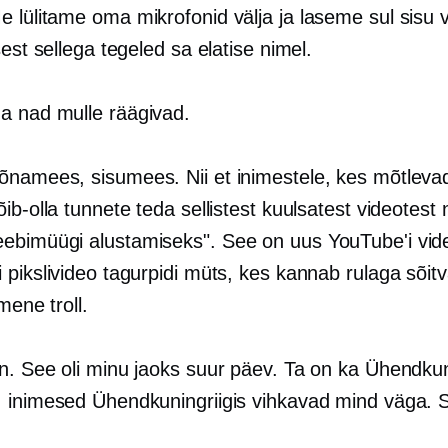
e lülitame oma mikrofonid välja ja laseme sul sisu v
sest sellega tegeled sa elatise nimel.
a nad mulle räägivad.
Sõnamees, sisumees. Nii et inimestele, kes mõtleva
ib-olla tunnete teda sellistest kuulsatest videotest
bimüügi alustamiseks". See on uus YouTube'i vide
 pikslivideo tagurpidi müts, kes kannab rulaga sõit
mene troll.
in. See oli minu jaoks suur päev. Ta on ka Ühendkuni
 inimesed Ühendkuningriigis vihkavad mind väga. 