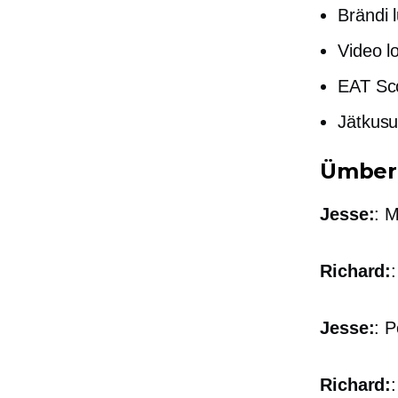
Brändi 
Video l
EAT Sc
Jätkusu
Ümberk
Jesse:
: 
Richard:
Jesse:
: P
Richard: