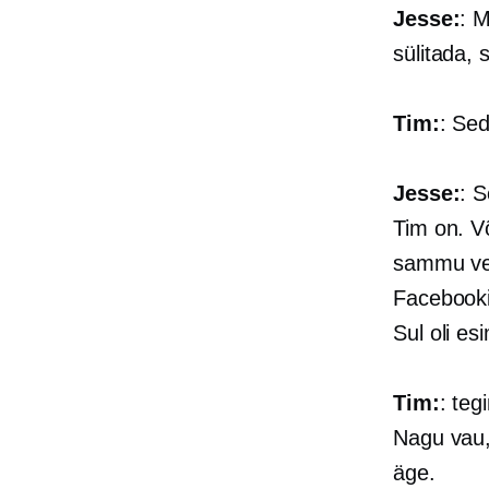
Jesse:
: M
sülitada, 
Tim:
: Sed
Jesse:
: 
Tim on. Võ
sammu vee
Facebooki
Sul oli esi
Tim:
: teg
Nagu vau,
äge.