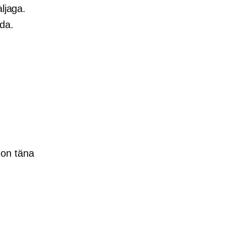
aljaga.
da.
 on täna