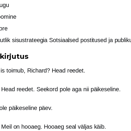
lugu
oomine
ore
utlik sisustrateegia Sotsiaalsed postitused ja publik
irjutus
Mis toimub, Richard? Head reedet.
: Head reedet. Seekord pole aga nii päikeseline.
ole päikeseline päev.
: Meil ​​on hooaeg. Hooaeg seal väljas käib.