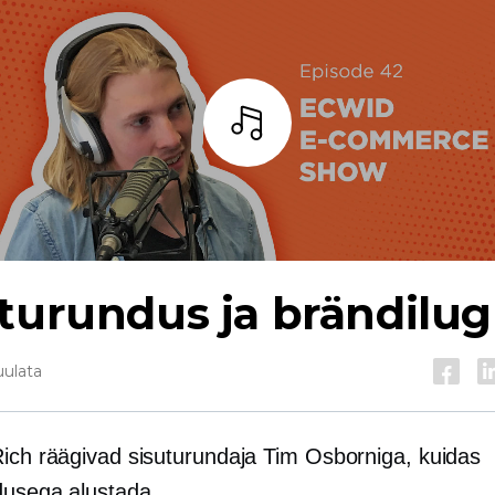
Kuulama
turundus ja brändilu
uulata
Rich räägivad sisuturundaja Tim Osborniga, kuidas
dusega alustada.