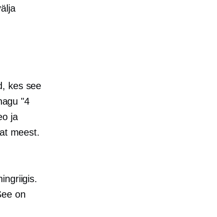
älja
d, kes see
 nagu "4
o ja
vat meest.
ngriigis.
See on