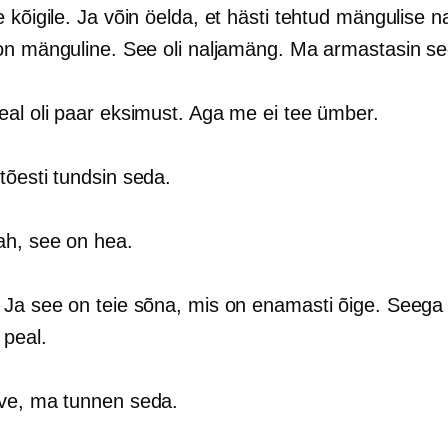
e kõigile. Ja võin öelda, et hästi tehtud mängulise n
on mänguline. See oli naljamäng. Ma armastasin se
eal oli paar eksimust. Aga me ei tee ümber.
tõesti tundsin seda.
ah, see on hea.
: Ja see on teie sõna, mis on enamasti õige. Seega
 peal.
rve, ma tunnen seda.