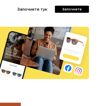
Започнете тук
Започнете