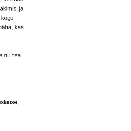
kimisi ja
s kogu
näha, kas
e nii hea
uslause,