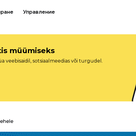
иране
Управление
etis müümiseks
veebisaidil, sotsiaalmeedias või turgudel.
lehele