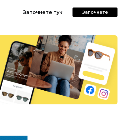
Започнете тук
Започнете