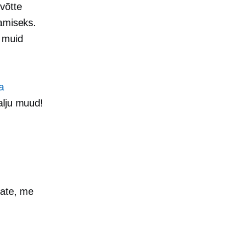
võtte
tamiseks.
a muid
a
alju muud!
eate, me