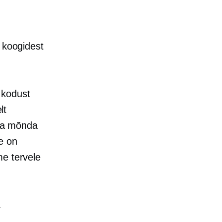
t koogidest
 kodust
lt
 ja mõnda
e on
me tervele
a