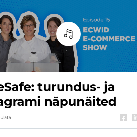
Kuulama
Safe: turundus- ja
tagrami näpunäited
uulata