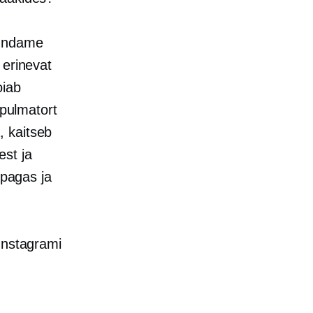
jundame
 erinevat
oiab
 pulmatort
, kaitseb
est ja
 pagas ja
 Instagrami