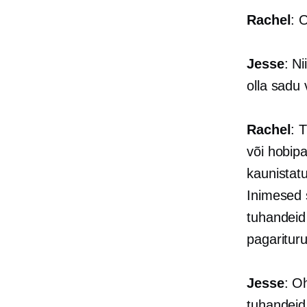
Rachel
: 
Jesse
: N
olla sadu 
Rachel
: 
või hobipa
kaunistatu
Inimesed 
tuhandeid
pagarituru
Jesse
: O
tuhandeid