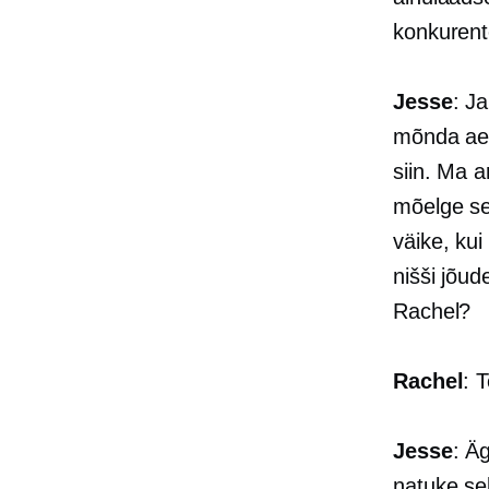
konkurent
Jesse
: J
mõnda aega
siin. Ma a
mõelge se
väike, kui
nišši jõu
Rachel?
Rachel
: 
Jesse
: Ä
natuke se