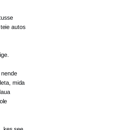
htusse
 teie autos
ige.
l nende
leta, mida
laua
ole
a, kes see