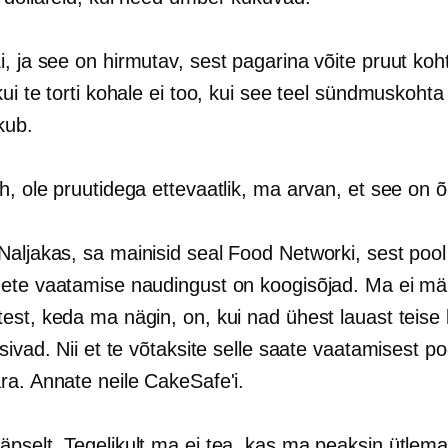
Ei, ja see on hirmutav, sest pagarina võite pruut ko
ui te torti kohale ei too, kui see teel sündmuskohta
kub.
ah, ole pruutidega ettevaatlik, ma arvan, et see on õ
 Naljakas, sa mainisid seal Food Networki, sest poo
ete vaatamise naudingust on koogisõjad. Ma ei mä
est, keda ma nägin, on, kui nad ühest lauast teise 
sivad. Nii et te võtaksite selle saate vaatamisest po
ra. Annate neile CakeSafe'i.
Täpselt. Tegelikult ma ei tea, kas ma peaksin ütlem