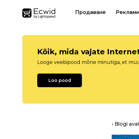
Продаване
Реклам
Kõik, mida vajate Intern
Looge veebipood mõne minutiga, et müüa 
Loo pood
‹ Blogi ava