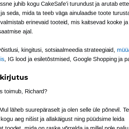
ssne juhib kogu CakeSafe'i turundust ja arutab ette
 ja seda, mida ta teeb väga ainulaadse toote turus
valmistab erinevaid tooteid, mis kaitsevad kooke j
saatmise ajal.
istlusi, kingitusi, sotsiaalmeedia strateegiaid,
müü
is
, IG lood ja esiletõstmised, Google Shopping ja p
irjutus
is toimub, Richard?
 Mul läheb suurepäraselt ja olen selle üle põnevil. T
kogu aeg nišist ja allakäigust ning püüdsime leida
t toodet, mida on raske võrrelda ja millel pole palju