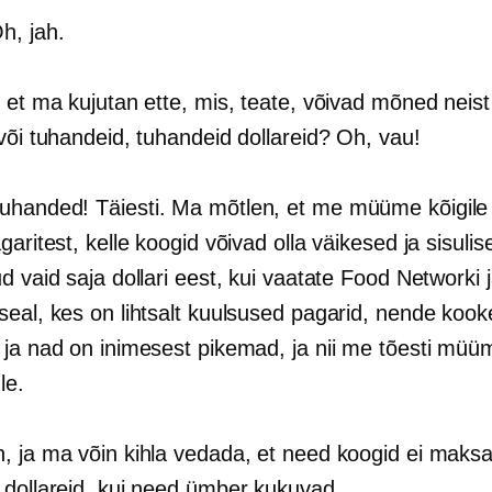
Oh, jah.
ii et ma kujutan ette, mis, teate, võivad mõned neis
või tuhandeid, tuhandeid dollareid? Oh, vau!
Tuhanded! Täiesti. Ma mõtlen, et me müüme kõigile
garitest, kelle koogid võivad olla väikesed ja sisulise
d vaid saja dollari eest, kui vaatate Food Networki
seal, kes on lihtsalt kuulsused pagarid, nende kook
 ja nad on inimesest pikemad, ja nii me tõesti müü
le.
h, ja ma võin kihla vedada, et need koogid ei maks
 dollareid, kui need ümber kukuvad.