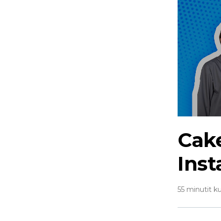
Cake
Ins
55 minutit k