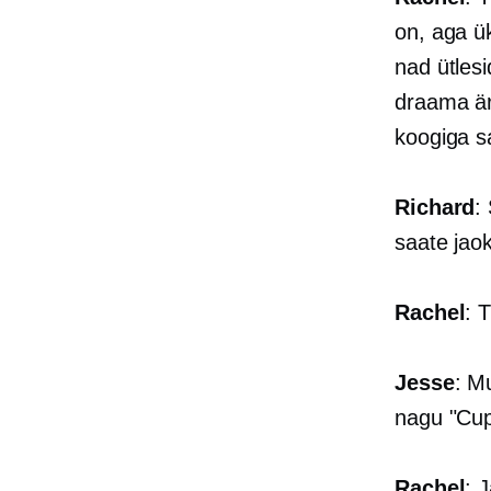
on, aga ü
nad ütles
draama är
koogiga 
Richard
:
saate jao
Rachel
: T
Jesse
: M
nagu "Cup
Rachel
: 