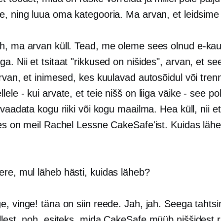
e, ning luua oma kategooria. Ma arvan, et leidsime 
ah, ma arvan küll. Tead, me oleme sees olnud
e-ka
. Nii et tsitaat "rikkused on nišides", arvan, et se
rvan, et inimesed, kes kuulavad autosõidul või trenn
llele
-
kui arvate, et teie nišš on liiga väike - see pol
 vaadata kogu riiki või kogu maailma. Hea küll, nii e
des on meil Rachel Lessne CakeSafe'ist. Kuidas lähe
Tere, mul läheb hästi, kuidas läheb?
ge, vinge! täna on siin reede. Jah, jah. Seega tahts
llest, noh, esiteks, mida CakeSafe müüb niššidest 