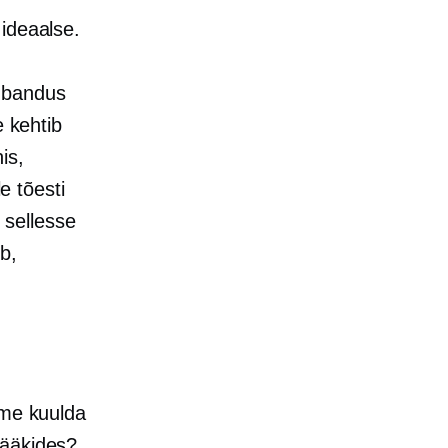
ideaalse.
ubandus
e kehtib
is,
e tõesti
t sellesse
b,
ime kuulda
rääkides?