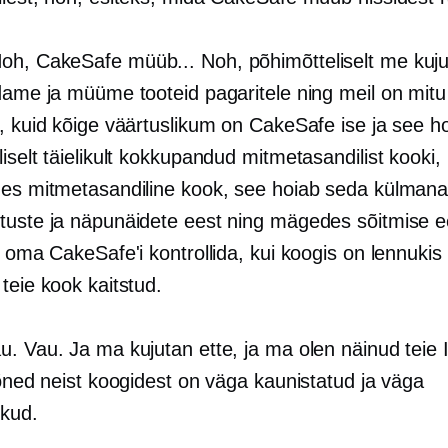
Noh, CakeSafe müüb... Noh, põhimõtteliselt me ​​ku
odame ja müüme tooteid pagaritele ning meil on mitu
a, kuid kõige väärtuslikum on СakeSafe ise ja see h
iselt täielikult kokkupandud mitmetasandilist kooki,
hes mitmetasandiline kook, see hoiab seda külmana
tuste ja näpunäidete eest ning mägedes sõitmise e
i oma CakeSafe'i kontrollida, kui koogis on lennukis
teie kook kaitstud.
au. Vau. Ja ma kujutan ette, ja ma olen näinud teie
mõned neist koogidest on väga kaunistatud ja väga
ikud.