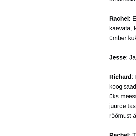
Rachel
: 
kaevata, k
ümber ku
Jesse
: J
Richard
:
koogisaad
üks meest
juurde tas
rõõmust ä
Rachel
: 