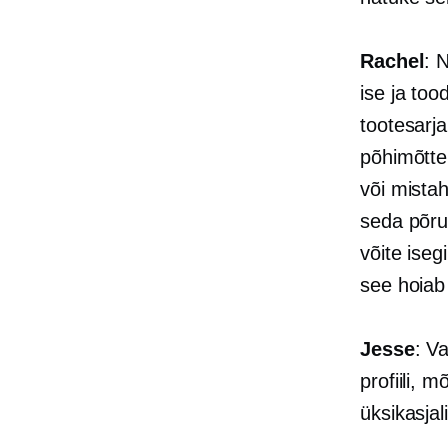
Rachel
: 
ise ja to
tootesarj
põhimõttel
või mista
seda põru
võite iseg
see hoiab 
Jesse
: V
profiili, 
üksikasjal