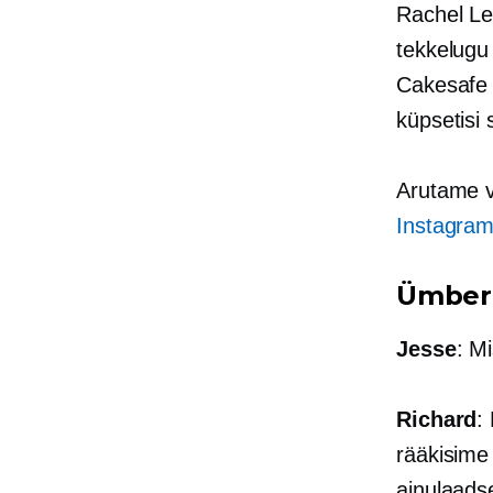
Rachel Le
tekkelugu
Cakesafe 
küpsetisi 
Arutame võ
Instagram
Ümberk
Jesse
: M
Richard
:
rääkisime 
ainulaadse