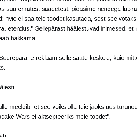
ks suurematest saadetest, pidasime nendega läbirää
id: "Me ei saa teie toodet kasutada, sest see võtak
a. etendus." Sellepärast häälestuvad inimesed, et 
saab hakkama.
 Suurepärane reklaam selle saate keskele, kuid mitt
ks.
äiesti.
ulle meeldib, et see võiks olla teie jaoks uus turund
cake Wars ei aktsepteeriks meie toodet".
Jah.