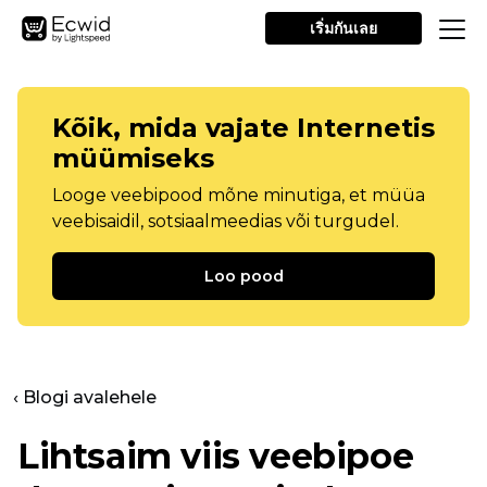
เริ่มกันเลย
Kõik, mida vajate Internetis
müümiseks
Looge veebipood mõne minutiga, et müüa
veebisaidil, sotsiaalmeedias või turgudel.
Loo pood
‹ Blogi avalehele
Lihtsaim viis veebipoe