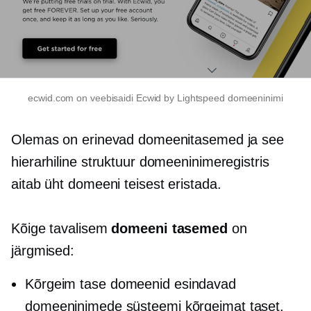
ecwid.com on veebisaidi Ecwid by Lightspeed domeeninimi
Olemas on erinevad domeenitasemed ja see
hierarhiline struktuur domeeninimeregistris
aitab üht domeeni teisest eristada.
Kõige tavalisem
domeeni tasemed
on
järgmised:
Kõrgeim tase
domeenid esindavad
domeeninimede süsteemi kõrgeimat taset.