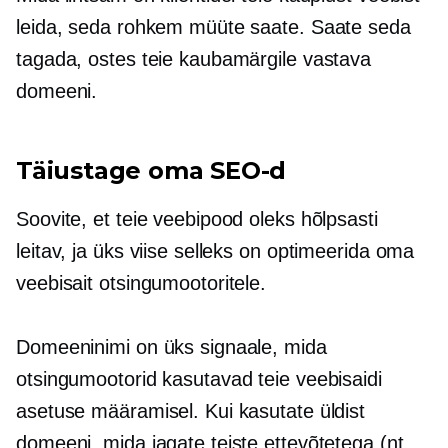
leida, seda rohkem müüte saate. Saate seda
tagada, ostes teie kaubamärgile vastava
domeeni.
Täiustage oma SEO-d
Soovite, et teie veebipood oleks hõlpsasti
leitav, ja üks viise selleks on optimeerida oma
veebisait otsingumootoritele.
Domeeninimi on üks signaale, mida
otsingumootorid kasutavad teie veebisaidi
asetuse määramisel. Kui kasutate üldist
domeeni, mida jagate teiste ettevõtetega (nt