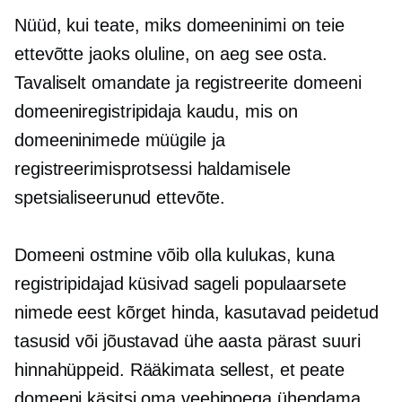
Nüüd, kui teate, miks domeeninimi on teie
ettevõtte jaoks oluline, on aeg see osta.
Tavaliselt omandate ja registreerite domeeni
domeeniregistripidaja kaudu, mis on
domeeninimede müügile ja
registreerimisprotsessi haldamisele
spetsialiseerunud ettevõte.
Domeeni ostmine võib olla kulukas, kuna
registripidajad küsivad sageli populaarsete
nimede eest kõrget hinda, kasutavad peidetud
tasusid või jõustavad ühe aasta pärast suuri
hinnahüppeid. Rääkimata sellest, et peate
domeeni käsitsi oma veebipoega ühendama.