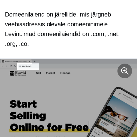
Domeenilaiend on järelliide, mis järgneb
veebiaadressis olevale domeeninimele.
Levinuimad domeenilaiendid on .com, .net,
.org, .co.