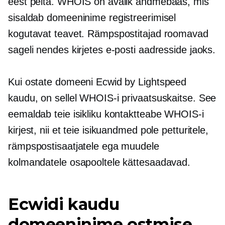
eest peita. WHOIS on avalik andmebaas, mis
sisaldab domeeninime registreerimisel
kogutavat teavet. Rämpspostitajad roomavad
sageli nendes kirjetes e-posti aadresside jaoks.
Kui ostate domeeni Ecwid by Lightspeed
kaudu, on sellel WHOIS-i privaatsuskaitse. See
eemaldab teie isikliku kontaktteabe WHOIS-i
kirjest, nii et teie isikuandmed pole petturitele,
rämpspostisaatjatele ega muudele
kolmandatele osapooltele kättesaadavad.
Ecwidi kaudu
domeeninime ostmise