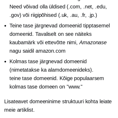
Need võivad olla üldised (.com, .net, .edu,
.gov) või
riigipõhised
(.uk, .au, .fr, .jp.)
Teine tase
järgnevad domeenid
tipptasemel
domeenid. Tavaliselt on see näiteks
kaubamärk või ettevõtte nimi,
Amazonase
nagu saidil amazon.com
Kolmas tase
järgnevad domeenid
(nimetatakse ka alamdomeenideks).
teine ​​tase
domeenid. Kõige populaarsem
kolmas tase
domeen on "www."
Lisateavet domeeninime struktuuri kohta leiate
meie artiklist.