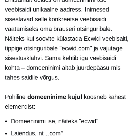
veebisaidi unikaalne aadress. Inimesed
sisestavad selle konkreetse veebisaidi
vaatamiseks oma brauseri otsinguribale.
Näiteks kui soovite külastada Ecwidi veebisaiti,
tippige otsinguribale "ecwid.com" ja vajutage
sisestusklahvi. Sama kehtib iga veebisaidi
kohta – domeeninimi aitab juurdepääsu mis
tahes saidile võrgus.
Põhiline
domeeninime kujul
koosneb kahest
elemendist:
Domeeninimi ise, näiteks "ecwid"
Laiendus, nt „.com”