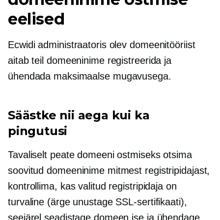
eelised
Ecwidi administraatoris olev domeenitööriist
aitab teil domeeninime registreerida ja
ühendada maksimaalse mugavusega.
Säästke nii aega kui ka
pingutusi
Tavaliselt peate domeeni ostmiseks otsima
soovitud domeeninime mitmest registripidajast,
kontrollima, kas valitud registripidaja on
turvaline (ärge unustage SSL-sertifikaati),
seejärel seadistage domeen ise ja ühendage