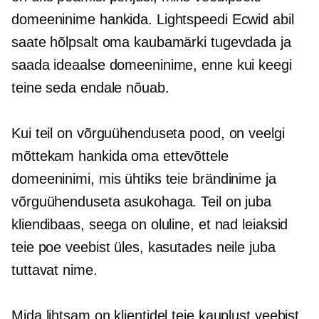
domeeninime hankida. Lightspeedi Ecwid abil
saate hõlpsalt oma kaubamärki tugevdada ja
saada ideaalse domeeninime, enne kui keegi
teine ​​seda endale nõuab.
Kui teil on võrguühenduseta pood, on veelgi
mõttekam hankida oma ettevõttele
domeeninimi, mis ühtiks teie brändinime ja
võrguühenduseta asukohaga. Teil on juba
kliendibaas, seega on oluline, et nad leiaksid
teie poe veebist üles, kasutades neile juba
tuttavat nime.
Mida lihtsam on klientidel teie kauplust veebist