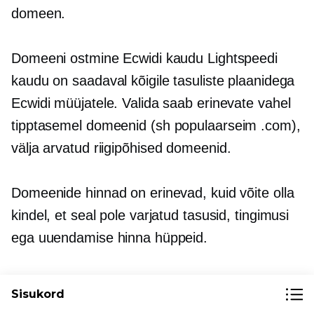
domeen.
Domeeni ostmine Ecwidi kaudu Lightspeedi
kaudu on saadaval kõigile tasuliste plaanidega
Ecwidi müüjatele. Valida saab erinevate vahel
tipptasemel
domeenid (sh populaarseim .com),
välja arvatud
riigipõhised
domeenid.
Domeenide hinnad on erinevad, kuid võite olla
kindel, et seal pole varjatud tasusid, tingimusi
ega uuendamise hinna hüppeid.
Ostke oma unistuste
Sisukord