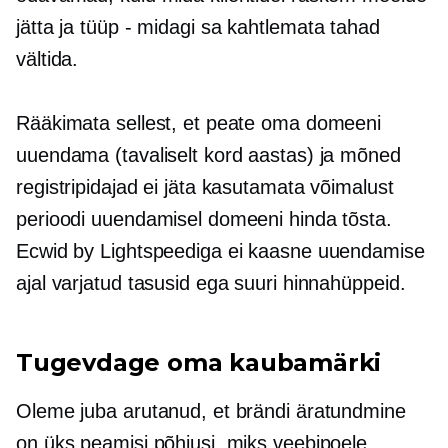
jätta ja
tüüp - midagi
sa kahtlemata tahad
vältida.
Rääkimata sellest, et peate oma domeeni
uuendama (tavaliselt kord aastas) ja mõned
registripidajad ei jäta kasutamata võimalust
perioodi uuendamisel domeeni hinda tõsta.
Ecwid by Lightspeediga ei kaasne uuendamise
ajal varjatud tasusid ega suuri hinnahüppeid.
Tugevdage oma kaubamärki
Oleme juba arutanud, et brändi äratundmine
on üks peamisi põhjusi, miks veebipoele