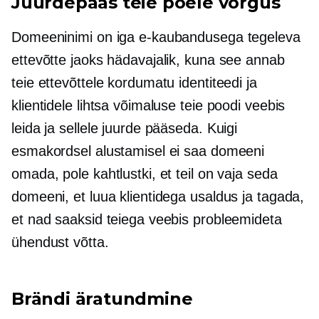
Juurdepääs teie poele võrgus
Domeeninimi on iga e-kaubandusega tegeleva
ettevõtte jaoks hädavajalik, kuna see annab
teie ettevõttele kordumatu identiteedi ja
klientidele lihtsa võimaluse teie poodi veebis
leida ja sellele juurde pääseda. Kuigi
esmakordsel alustamisel ei saa domeeni
omada, pole kahtlustki, et teil on vaja seda
domeeni, et luua klientidega usaldus ja tagada,
et nad saaksid teiega veebis probleemideta
ühendust võtta.
Brändi äratundmine