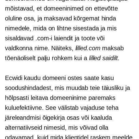
mõistavad, et domeeninimed on ettevõtte
oluline osa, ja maksavad kõrgemat hinda
nimedele, mida on lihtne sisestada ja mis
sisaldavad .com-i laiendit ja toote või
valdkonna nime. Näiteks,
lilled.com
maksab
tõenäoliselt palju rohkem kui a
lilled saidilt
.
Ecwidi kaudu domeeni ostes saate kasu
soodushindadest, mis muudab teie täiusliku ja
hõlpsasti leitava domeeninime paremaks
kuluefektiivne.
See välistab vajaduse teha
järeleandmisi õigekirja osas või kaaluda
alternatiivseid nimesid, mis võivad olla
odavamad, kuid mida klientidel raskem meelde