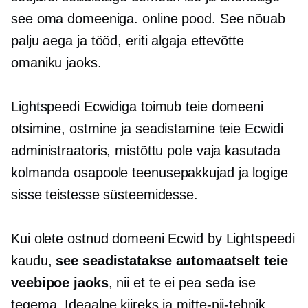
see oma domeeniga. online pood. See nõuab
palju aega ja tööd, eriti algaja ettevõtte
omaniku jaoks.
Lightspeedi Ecwidiga toimub teie domeeni
otsimine, ostmine ja seadistamine teie Ecwidi
administraatoris, mistõttu pole vaja kasutada
kolmanda osapoole
teenusepakkujad ja logige
sisse teistesse süsteemidesse.
Kui olete ostnud domeeni Ecwid by Lightspeedi
kaudu,
see seadistatakse automaatselt teie
veebipoe jaoks
, nii et te ei pea seda ise
tegema. Ideaalne kiireks ja
mitte-nii-tehnik