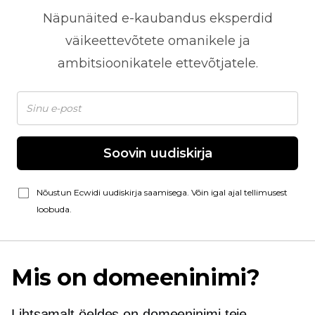
Näpunäited
e-kaubandus
eksperdid
väikeettevõtete omanikele ja
ambitsioonikatele ettevõtjatele.
Soovin uudiskirja
Nõustun Ecwidi uudiskirja saamisega. Võin igal ajal tellimusest
loobuda.
Mis on domeeninimi?
Lihtsamalt öeldes on domeeninimi teie