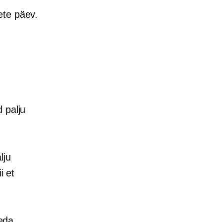
ete päev.
 palju
lju
i et
eda.