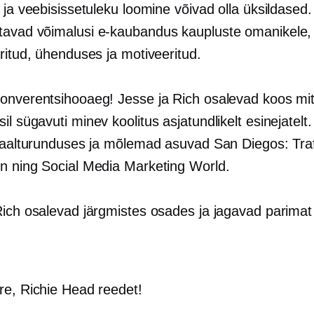
 ja veebisissetuleku loomine võivad olla üksildased.
tavad võimalusi
e-kaubandus
kaupluste omanikele,
ritud, ühenduses ja motiveeritud.
onverentsihooaeg! Jesse ja Rich osalevad koos mi
sil
sügavuti minev
koolitus asjatundlikelt esinejatelt
itaalturunduses ja mõlemad asuvad San Diegos: Traf
n ning Social Media Marketing World.
Rich osalevad järgmistes osades ja jagavad parimat
ere, Richie Head reedet!