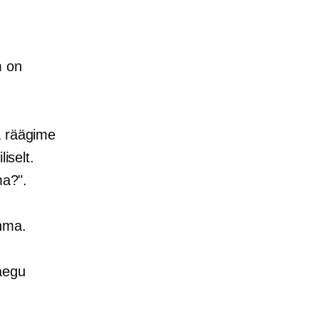
m on
a räägime
iselt.
ma?".
ihma.
raegu