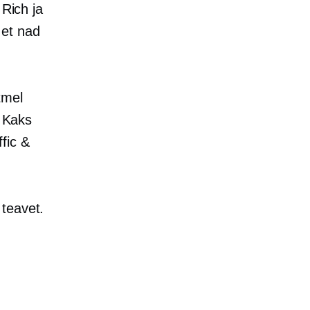
 Rich ja
 et nad
tmel
. Kaks
fic &
 teavet.