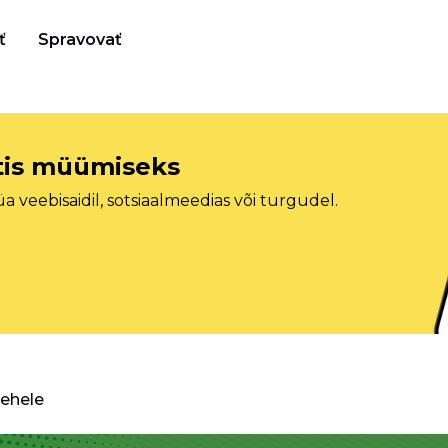
ť
Spravovať
etis müümiseks
veebisaidil, sotsiaalmeedias või turgudel.
lehele