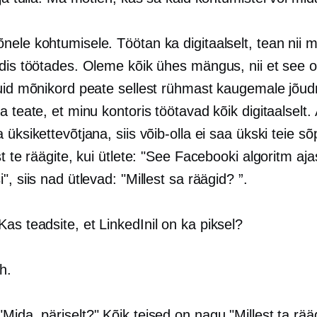
õnele kohtumisele. Töötan ka digitaalselt, tean nii 
idis töötades. Oleme kõik ühes mängus, nii et see o
kuid mõnikord peate sellest rühmast kaugemale jõu
a teate, et minu kontoris töötavad kõik digitaalselt.
 üksikettevõtjana, siis võib-olla ei saa ükski teie s
st te räägite, kui ütlete: "See Facebooki algoritm aj
", siis nad ütlevad: "Millest sa räägid? ”.
 Kas teadsite, et LinkedInil on ka piksel?
h.
 "Mida, päriselt?" Kõik teised on nagu "Millest ta rää