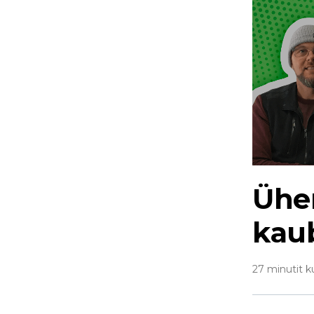
Ühe
kau
27 minutit k