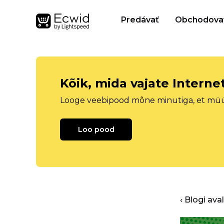
Predávať
Obchodova
Kõik, mida vajate Intern
Looge veebipood mõne minutiga, et müüa 
Loo pood
‹ Blogi ava