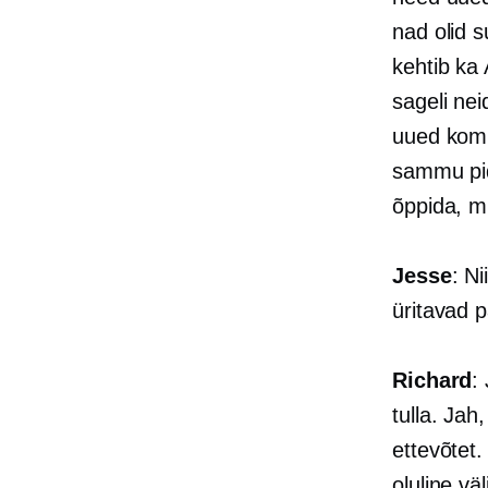
nad olid s
kehtib ka 
sageli nei
uued komp
sammu pid
õppida, m
Jesse
: N
üritavad 
Richard
:
tulla. Jah
ettevõtet.
oluline vä