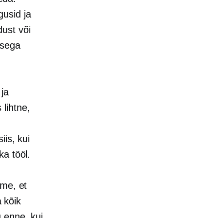
gusid ja
ust või
isega
 ja
lihtne,
iis, kui
a tööl.
ame, et
a kõik
 enne, kui