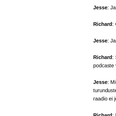
Jesse
: J
Richard
:
Jesse
: J
Richard
:
podcaste 
Jesse
: M
turunduste
raadio ei 
Richard
: