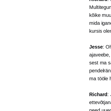
Multitegum
kõike muu
mida igan
kursis ole
Jesse
: O
ajaveebe,
sest ma s
pendelränn
ma tööle 
Richard
:
ettevõtjan
need uued