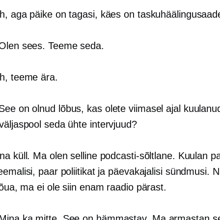
ah, aga päike on tagasi, käes on taskuhäälingusaad
 Olen sees. Teeme seda.
ah, teeme ära.
 See on olnud lõbus, kas olete viimasel ajal kuulanud
väljaspool seda ühte intervjuud?
ina küll. Ma olen selline podcasti-sõltlane. Kuulan pa
emalisi, paar poliitikat ja päevakajalisi sündmusi. Ni
jõua, ma ei ole siin enam raadio pärast.
 Mina ka mitte. See on hämmastav. Ma armastan s