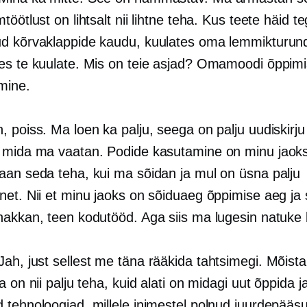
töötlust on lihtsalt nii lihtne teha. Kus teete häid te
d kõrvaklappide kaudu, kuulates oma lemmikturund
es te kuulate. Mis on teie asjad? Omamoodi õppim
mine.
h, poiss. Ma loen ka palju, seega on palju uudiskirju
 mida ma vaatan. Podide kasutamine on minu jaoks 
aan seda teha, kui ma sõidan ja mul on üsna palju
et. Nii et minu jaoks on sõiduaeg õppimise aeg ja s
hakkan, teen kodutööd. Aga siis ma lugesin natuke k
 Jah, just sellest me täna rääkida tahtsimegi. Mõist
a on nii palju teha, kuid alati on midagi uut õppida j
 tehnoloogiad, millele inimestel polnud juurdepääsu