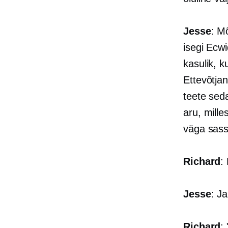
Jesse
: M
isegi Ecw
kasulik, 
Ettevõtjan
teete seda
aru, mille
väga sassi
Richard
:
Jesse
: Ja
Richard
: