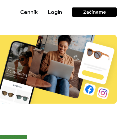
Cenník
Login
Začíname