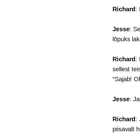
Richard
:
Jesse
: S
lõpuks la
Richard
:
sellest te
“Sajab! Oh
Jesse
: J
Richard
:
piisavalt 