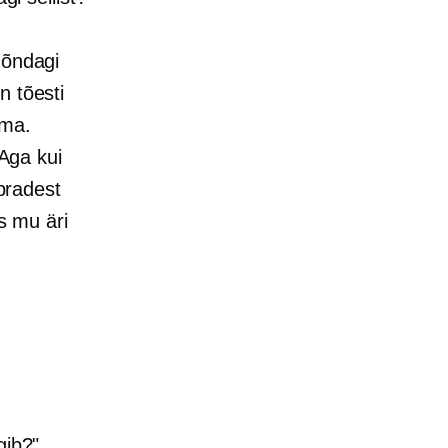
mõndagi
n tõesti
dma.
 Aga kui
õpradest
as mu äri
gib?".