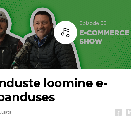
Kuulama
nduste loomine e-
banduses
uulata