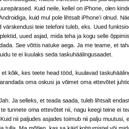
uurepärased. Kuid neile, kellel on iPhone, olen kinde
Androidiga, kuid mul pole lihtsalt iPhone'i olnud. Näe
d värskendusi teie telefoni tuleb, eks. Uued funktsio
lektid, uued asjad, mida teha ja kogu selle õppimi
ada. See võttis natuke aega. Ja me teame, et tah
uidu te ei kuulaks seda taskuhäälingusaadet.
ii et kõik, kes teete head tööd, kuulavad taskuhääli
parandada oma oskusi ja võimet oma ettevõtet juhti
 Jah. Ja selleks, et teada saada, tuleb lihtsalt endast
, te tunnete oma ettevõtet nii, nagu keegi teine ​​ei te
 Kuid nii paljudes asjades toimub nii palju muutusi, 
lja tulla. Ma mõtlen, kas sa käid kohtumistel või mida