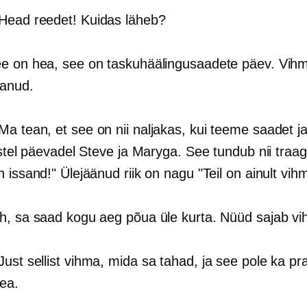
 Head reedet! Kuidas läheb?
ee on hea, see on taskuhäälingusaadete päev. Vih
kanud.
 Ma tean, et see on nii naljakas, kui teeme saadet j
istel päevadel Steve ja Maryga. See tundub nii traagil
 issand!" Ülejäänud riik on nagu "Teil on ainult vih
ah, sa saad kogu aeg põua üle kurta. Nüüd sajab v
 Just sellist vihma, mida sa tahad, ja see pole ka p
hea.