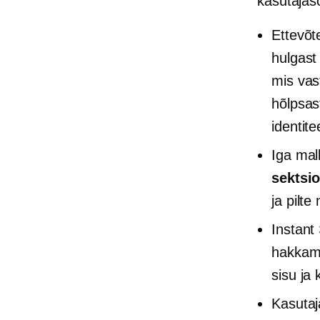
kasutajasõ
Ettevõt
hulgas
mis vas
hõlpsast
identite
Iga mal
sektsi
ja pilte
Instant
hakka
sisu ja
Kasuta