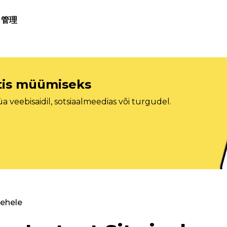
管理
etis müümiseks
veebisaidil, sotsiaalmeedias või turgudel.
lehele