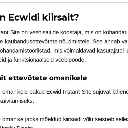
n Ecwidi kiirsait?
tant Site on veebisaitide koostaja, mis on kohandat
 e-kaubandusettevõtete nõudmistele. See annab
va
 kohandamistööriistad, mis võimaldavad kasutajatel 
eid ja funktsionaalseid veebipoode.
sait ettevõtete omanikele
e omanikele pakub Ecwid Instant Site sujuvat lahen
käivitamiseks.
 omanike jaoks mõeldud kiirsaidi võlu seisneb selle