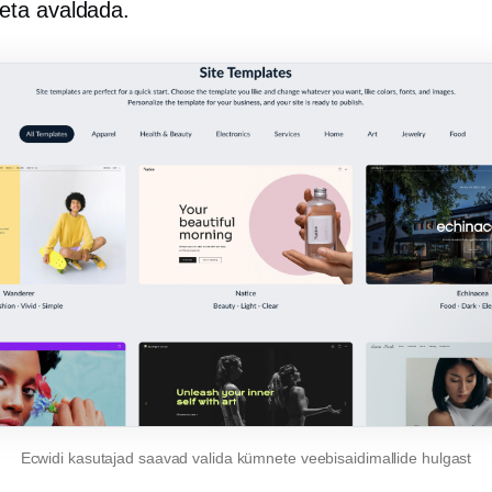
eta avaldada.
Ecwidi kasutajad saavad valida kümnete veebisaidimallide hulgast