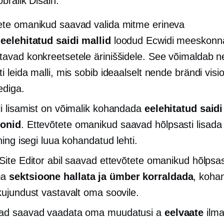
bralik
Disain:
ete omanikud saavad valida mitme erineva
t
eelehitatud
saidi mallid
loodud Ecwidi meeskonna
tavad konkreetsetele äriniššidele. See võimaldab ne
i leida malli, mis sobib ideaalselt nende brändi visio
ediga.
li lisamist on võimalik kohandada
eelehitatud
saidi
oonid
. Ettevõtete omanikud saavad hõlpsasti lisada
 ning isegi luua kohandatud lehti.
 Site Editor abil saavad ettevõtete omanikud hõlpsas
ma
sektsioone hallata ja ümber korraldada
, koha
 kujundust vastavalt oma soovile.
jad saavad vaadata oma muudatusi a
eelvaate
ilm