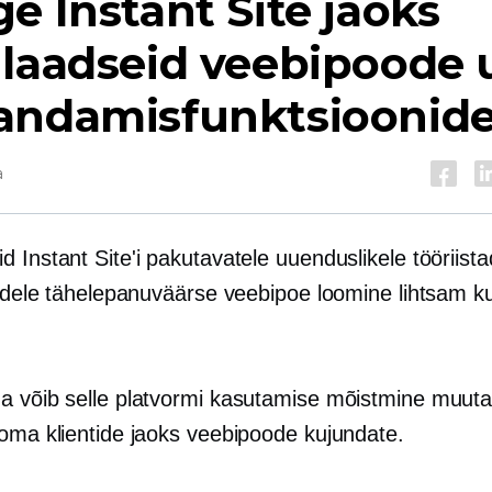
e Instant Site jaoks
ulaadseid veebipoode 
andamisfunktsioonid
a
 Instant Site'i pakutavatele uuenduslikele tööriist
tidele tähelepanuväärse veebipoe loomine lihtsam k
a võib selle platvormi kasutamise mõistmine muuta
 oma klientide jaoks veebipoode kujundate.