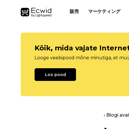
販売
マーケティング
Kõik, mida vajate Intern
Looge veebipood mõne minutiga, et müüa 
Loo pood
‹ Blogi ava