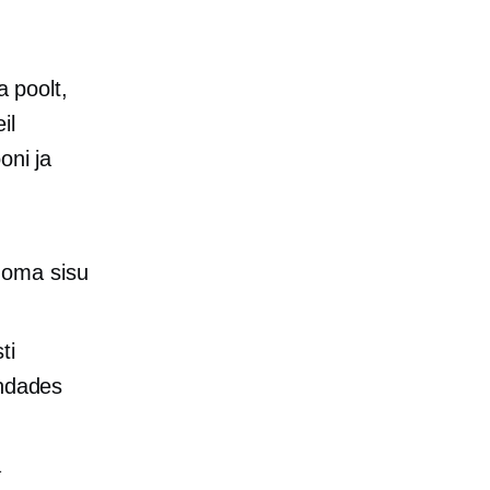
 poolt,
il
oni ja
 oma sisu
ti
ndades
a