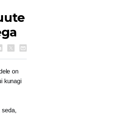
uute
ega
adele on
ui kunagi
 seda,