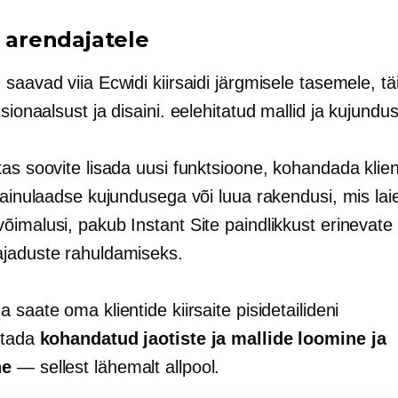
t arendajatele
saavad viia Ecwidi kiirsaidi järgmisele tasemele, t
tsionaalsust ja disaini.
eelehitatud
mallid ja kujundus
as soovite lisada uusi funktsioone, kohandada klien
i ainulaadse kujundusega või luua rakendusi, mis la
õimalusi, pakub Instant Site paindlikkust erinevate
jaduste rahuldamiseks.
 saate oma klientide kiirsaite pisidetailideni
stada
kohandatud jaotiste ja mallide loomine ja
ne
— sellest lähemalt allpool.