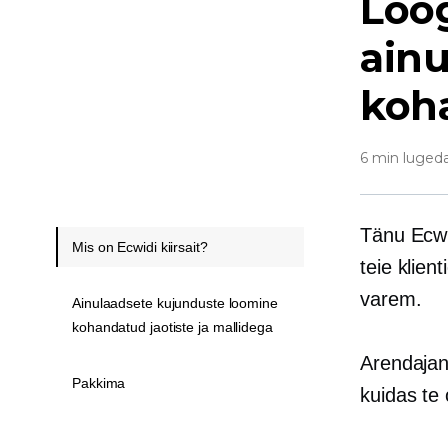
Loog
ain
koh
6 min luged
Tänu Ecwid
Mis on Ecwidi kiirsait?
teie klien
varem.
Ainulaadsete kujunduste loomine
kohandatud jaotiste ja mallidega
Arendajan
Pakkima
kuidas te