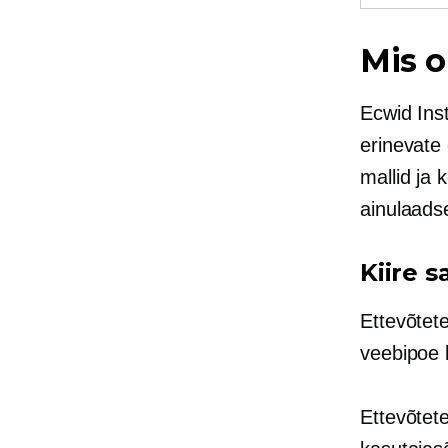
Mis o
Ecwid Ins
erinevate
mallid ja
ainulaads
Kiire 
Ettevõtet
veebipoe 
Ettevõtete