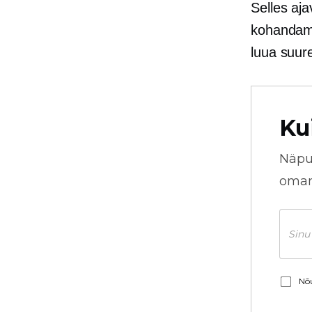
Selles aja
kohandamis
luua suure
Ku
Näpu
omani
Nõu