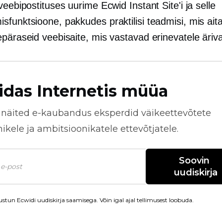
veebipostituses uurime Ecwid Instant Site'i ja selle
funktsioone, pakkudes praktilisi teadmisi, mis aita
päraseid veebisaite, mis vastavad erinevatele äriva
idas Internetis müüa
näited
e-kaubandus
eksperdid väikeettevõtete
kele ja ambitsioonikatele ettevõtjatele.
Soovin 
uudiskirja
stun Ecwidi uudiskirja saamisega. Võin igal ajal tellimusest loobuda.