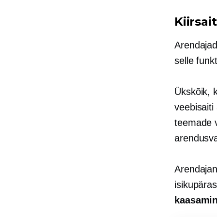
Kiirsai
Arendajad 
selle funk
Ükskõik, k
veebisait
teemade v
arendusva
Arendajana
isikupära
kaasami