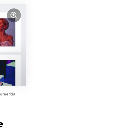
egreerida
e