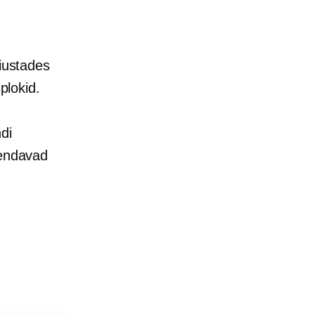
äiustades
plokid.
di
iendavad