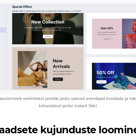
kasutamisele
eelehitatud
jaotiste jaoks saavad arendajad koostada ja int
kohandatud jaotisi Instant Site'i
laadsete kujunduste loomin