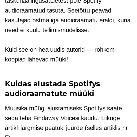
taskuhäälingusaadetest pole Spotify
audioraamatud tasuta. Seetõttu peavad
kasutajad ostma iga audioraamatu eraldi, kuna
need ei kuulu tellimismudelisse.
Kuid see on hea uudis
autorid — rohkem
koopiad lähevad müüki!
Kuidas alustada Spotifys
audioraamatute müüki
Muusika müügi alustamiseks Spotifys saate
seda teha Findaway Voicesi kaudu. Liikuge
artikli järgmise peatüki juurde (selles artiklis nr