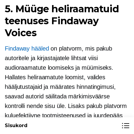
5. Müüge heliraamatuid
teenuses Findaway
Voices
Findaway hääled
on platvorm, mis pakub
autoritele ja kirjastajatele lihtsat viisi
audioraamatute loomiseks ja müümiseks.
Hallates heliraamatute loomist, valides
hääljutustajaid ja määrates hinnatingimusi,
saavad autorid säilitada märkimisväärse
kontrolli nende sisu üle. Lisaks pakub platvorm
kuluefektiivne
tootmisteenused ja juurdepääs
professionaalsele häälnäitlejate kogumile, kes
Sisukord