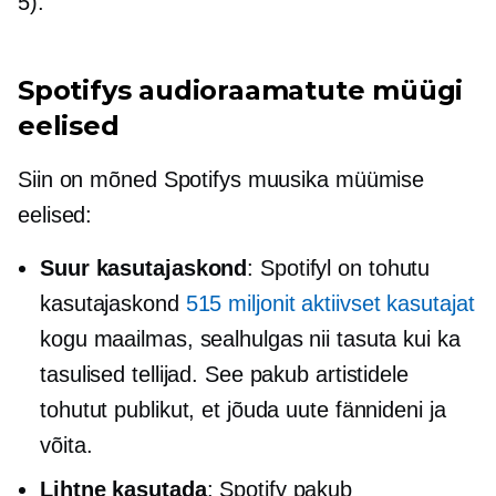
5).
Spotifys audioraamatute müügi
eelised
Siin on mõned Spotifys muusika müümise
eelised:
Suur kasutajaskond
: Spotifyl on tohutu
kasutajaskond
515 miljonit aktiivset kasutajat
kogu maailmas, sealhulgas nii tasuta kui ka
tasulised tellijad. See pakub artistidele
tohutut publikut, et jõuda uute fännideni ja
võita.
Lihtne kasutada
: Spotify pakub