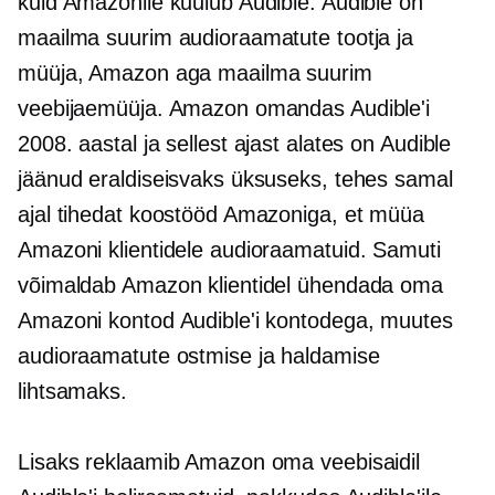
kuid Amazonile kuulub Audible. Audible on
maailma suurim audioraamatute tootja ja
müüja, Amazon aga maailma suurim
veebijaemüüja. Amazon omandas Audible'i
2008. aastal ja sellest ajast alates on Audible
jäänud eraldiseisvaks üksuseks, tehes samal
ajal tihedat koostööd Amazoniga, et müüa
Amazoni klientidele audioraamatuid. Samuti
võimaldab Amazon klientidel ühendada oma
Amazoni kontod Audible'i kontodega, muutes
audioraamatute ostmise ja haldamise
lihtsamaks.
Lisaks reklaamib Amazon oma veebisaidil