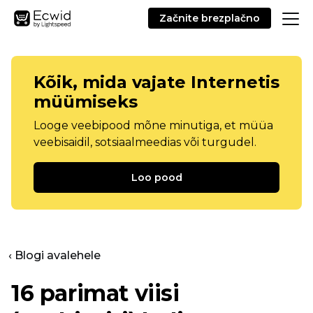
Začnite brezplačno
Kõik, mida vajate Internetis
müümiseks
Looge veebipood mõne minutiga, et müüa
veebisaidil, sotsiaalmeedias või turgudel.
Loo pood
‹ Blogi avalehele
16 parimat viisi