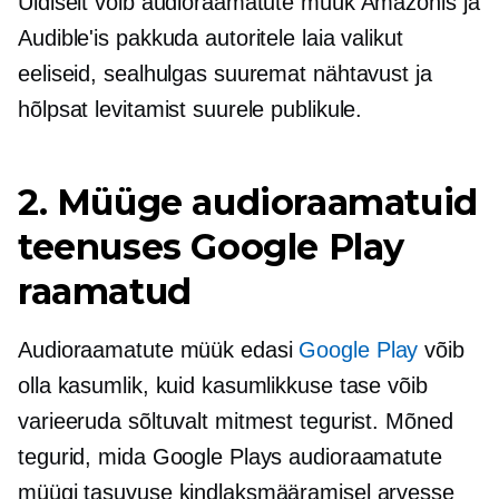
Üldiselt võib audioraamatute müük Amazonis ja
Audible'is pakkuda autoritele laia valikut
eeliseid, sealhulgas suuremat nähtavust ja
hõlpsat levitamist suurele publikule.
2. Müüge audioraamatuid
teenuses Google Play
raamatud
Audioraamatute müük edasi
Google Play
võib
olla kasumlik, kuid kasumlikkuse tase võib
varieeruda sõltuvalt mitmest tegurist. Mõned
tegurid, mida Google Plays audioraamatute
müügi tasuvuse kindlaksmääramisel arvesse