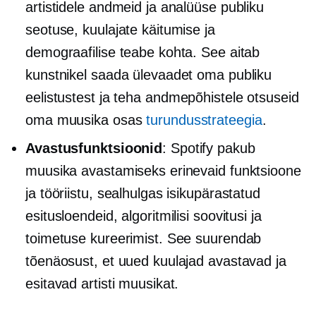
artistidele andmeid ja analüüse publiku
seotuse, kuulajate käitumise ja
demograafilise teabe kohta. See aitab
kunstnikel saada ülevaadet oma publiku
eelistustest ja teha
andmepõhistele
otsuseid
oma muusika osas
turundusstrateegia
.
Avastusfunktsioonid
: Spotify pakub
muusika avastamiseks erinevaid funktsioone
ja tööriistu, sealhulgas isikupärastatud
esitusloendeid, algoritmilisi soovitusi ja
toimetuse kureerimist. See suurendab
tõenäosust, et uued kuulajad avastavad ja
esitavad artisti muusikat.