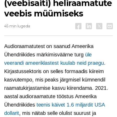
(veebisaiti) heliraamatute
veebis müümiseks
45 min lugeda
Audioraamatutest on saanud Ameerika
Ühendriikides märkimisväärne turg
üle
veerandi ameeriklastest kuulab neid praegu
.
Kirjastussektoris on selles formaadis kiireim
kasvutempo, mis peaks järgmisel kümnendil
raamatukirjastamise kasvu kiirendama. 2021.
aastal audioraamatute tööstus Ameerika
Ühendriikides
teenis käivet 1.6 miljardit USA
dollarit
, mis näitab selle olulist suurust ja