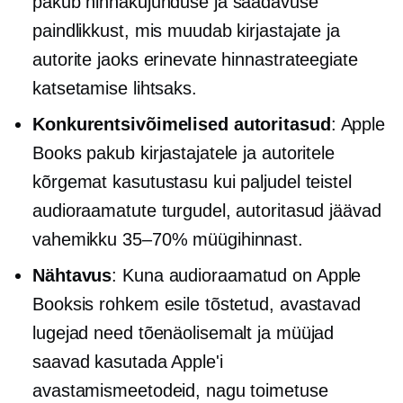
pakub hinnakujunduse ja saadavuse
paindlikkust, mis muudab kirjastajate ja
autorite jaoks erinevate hinnastrateegiate
katsetamise lihtsaks.
Konkurentsivõimelised autoritasud
: Apple
Books pakub kirjastajatele ja autoritele
kõrgemat kasutustasu kui paljudel teistel
audioraamatute turgudel, autoritasud jäävad
vahemikku 35–70% müügihinnast.
Nähtavus
: Kuna audioraamatud on Apple
Booksis rohkem esile tõstetud, avastavad
lugejad need tõenäolisemalt ja müüjad
saavad kasutada Apple'i
avastamismeetodeid, nagu toimetuse