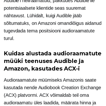
Audible'i heliraamatuid, pakkudes Audible'ile
potentsiaalsete klientide seas suuremat
nähtavust. Lühidalt, kuigi Audible jääb
sõltumatuks, on Amazoni omandiõigus aidanud
tugevdada tema positsiooni audioraamatute
turul.
Kuidas alustada audioraamatute
müüki teenuses Audible ja
Amazon, kasutades ACX-i
Audioraamatute müümiseks Amazonis saate
kasutada nende Audiobook Creation Exchange
(ACX) platvormi. ACX võimaldab teil oma
audioraamatu üles laadida, määrata hinna ja