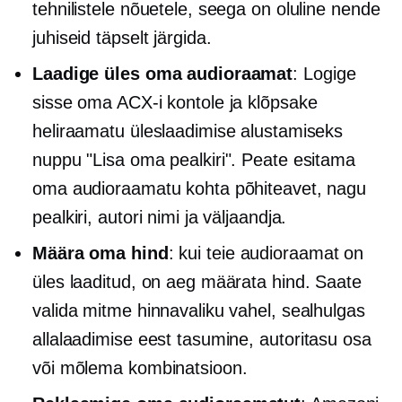
tehnilistele nõuetele, seega on oluline nende
juhiseid täpselt järgida.
Laadige üles oma audioraamat
: Logige
sisse oma ACX-i kontole ja klõpsake
heliraamatu üleslaadimise alustamiseks
nuppu "Lisa oma pealkiri". Peate esitama
oma audioraamatu kohta põhiteavet, nagu
pealkiri, autori nimi ja väljaandja.
Määra oma hind
: kui teie audioraamat on
üles laaditud, on aeg määrata hind. Saate
valida mitme hinnavaliku vahel, sealhulgas
allalaadimise eest tasumine,
autoritasu osa
või mõlema kombinatsioon.