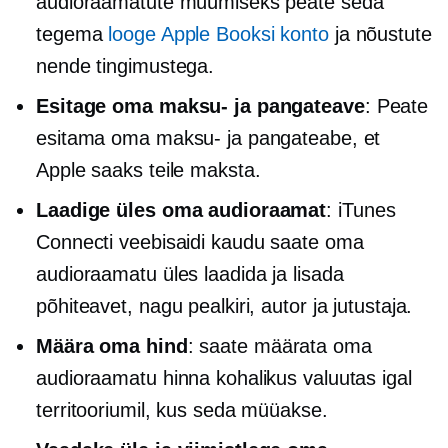
audioraamatute müümiseks peate seda
tegema
looge Apple Booksi konto
ja nõustute
nende tingimustega.
Esitage oma maksu- ja pangateave
: Peate
esitama oma maksu- ja pangateabe, et
Apple saaks teile maksta.
Laadige üles oma audioraamat
: iTunes
Connecti veebisaidi kaudu saate oma
audioraamatu üles laadida ja lisada
põhiteavet, nagu pealkiri, autor ja jutustaja.
Määra oma hind
: saate määrata oma
audioraamatu hinna kohalikus valuutas igal
territooriumil, kus seda müüakse.