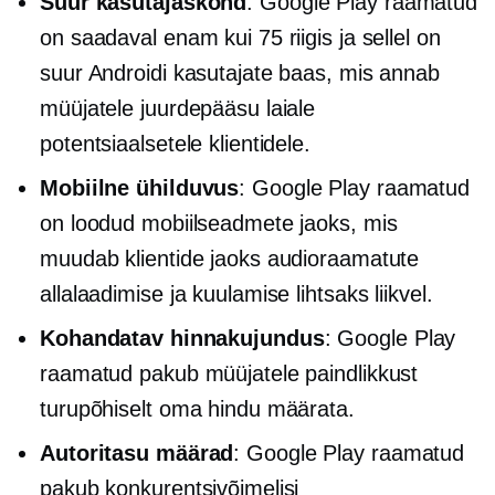
Suur kasutajaskond
: Google Play raamatud
on saadaval enam kui 75 riigis ja sellel on
suur Androidi kasutajate baas, mis annab
müüjatele juurdepääsu laiale
potentsiaalsetele klientidele.
Mobiilne ühilduvus
: Google Play raamatud
on loodud mobiilseadmete jaoks, mis
muudab klientide jaoks audioraamatute
allalaadimise ja kuulamise lihtsaks
liikvel.
Kohandatav hinnakujundus
: Google Play
raamatud pakub müüjatele paindlikkust
turupõhiselt oma hindu määrata.
Autoritasu määrad
: Google Play raamatud
pakub konkurentsivõimelisi