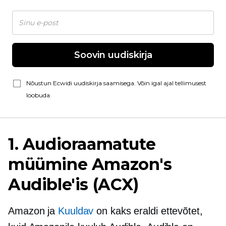
Soovin uudiskirja
Nõustun Ecwidi uudiskirja saamisega. Võin igal ajal tellimusest
loobuda.
1. Audioraamatute
müümine Amazon's
Audible'is (ACX)
Amazon ja
Kuuldav
on kaks eraldi ettevõtet,