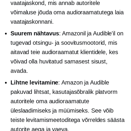
vaatajaskond, mis annab autoritele
võimaluse jõuda oma audioraamatutega laia
vaatajaskonnani.
Suurem nähtavus
: Amazonil ja Audible'il on
tugevad otsingu- ja soovitusmootorid, mis
aitavad teie audioraamatut klientidele, kes
võivad olla huvitatud sarnasest sisust,
avada.
Lihtne levitamine
: Amazon ja Audible
pakuvad lihtsat,
kasutajasõbralik
platvorm
autoritele oma audioraamatute
üleslaadimiseks ja müümiseks. See võib
teiste levitamismeetoditega võrreldes säästa
autorite aega ja vaeva.