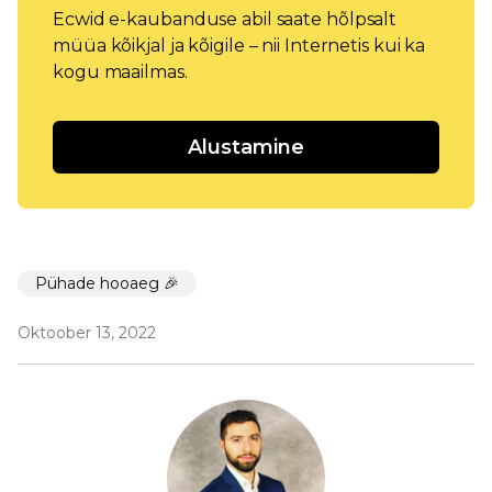
Ecwid e-kaubanduse abil saate hõlpsalt
müüa kõikjal ja kõigile – nii Internetis kui ka
kogu maailmas.
Alustamine
Pühade hooaeg 🎉
Oktoober 13, 2022