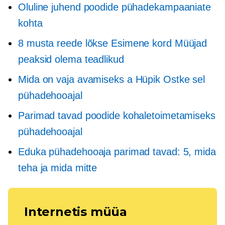
Oluline juhend poodide pühadekampaaniate
kohta
8 musta reede lõkse
Esimene kord
Müüjad
peaksid olema teadlikud
Mida on vaja avamiseks a
Hüpik
Ostke sel
pühadehooajal
Parimad tavad poodide kohaletoimetamiseks
pühadehooajal
Eduka pühadehooaja parimad tavad: 5, mida
teha ja mida mitte
Internetis müüa