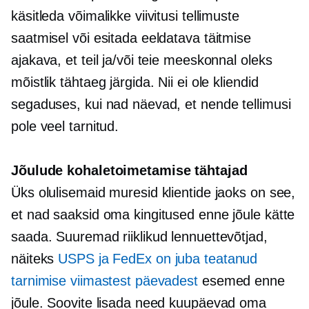
käsitleda võimalikke viivitusi tellimuste
saatmisel või esitada eeldatava täitmise
ajakava, et teil ja/või teie meeskonnal oleks
mõistlik tähtaeg järgida. Nii ei ole kliendid
segaduses, kui nad näevad, et nende tellimusi
pole veel tarnitud.
Jõulude kohaletoimetamise tähtajad
Üks olulisemaid muresid klientide jaoks on see,
et nad saaksid oma kingitused enne jõule kätte
saada. Suuremad riiklikud lennuettevõtjad,
näiteks
USPS ja FedEx on juba teatanud
tarnimise viimastest päevadest
esemed enne
jõule. Soovite lisada need kuupäevad oma