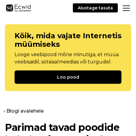
Alustage tasuta
Kõik, mida vajate Internetis
müümiseks
Looge veebipood mõne minutiga, et müüa
veebisaidil, sotsiaalmeedias või turgudel.
Loo pood
‹ Blogi avalehele
Parimad tavad poodide