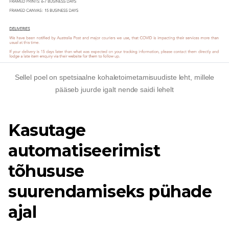
Sellel poel on spetsiaalne kohaletoimetamisuudiste leht, millele
pääseb juurde igalt nende saidi lehelt
Kasutage
automatiseerimist
tõhususe
suurendamiseks pühade
ajal