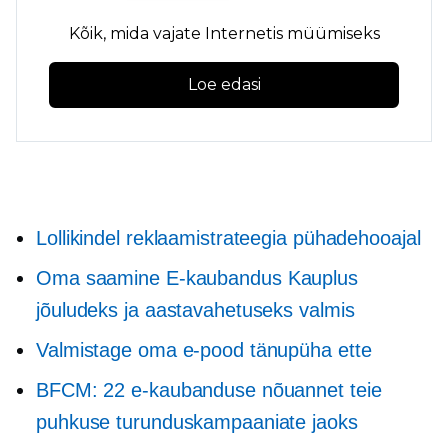
Kõik, mida vajate Internetis müümiseks
Loe edasi
Lollikindel reklaamistrateegia pühadehooajal
Oma saamine
E-kaubandus
Kauplus
jõuludeks ja aastavahetuseks valmis
Valmistage oma e-pood tänupüha ette
BFCM: 22 e-kaubanduse nõuannet teie
puhkuse turunduskampaaniate jaoks