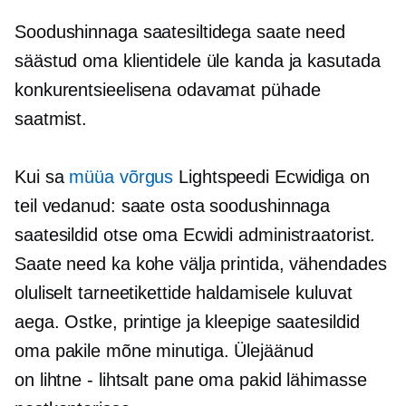
Soodushinnaga saatesiltidega saate need
säästud oma klientidele üle kanda ja kasutada
konkurentsieelisena odavamat pühade
saatmist.
Kui sa
müüa võrgus
Lightspeedi Ecwidiga on
teil vedanud: saate osta soodushinnaga
saatesildid otse oma Ecwidi administraatorist.
Saate need ka kohe välja printida, vähendades
oluliselt tarneetikettide haldamisele kuluvat
aega. Ostke, printige ja kleepige saatesildid
oma pakile mõne minutiga. Ülejäänud
on
lihtne - lihtsalt
pane oma pakid lähimasse