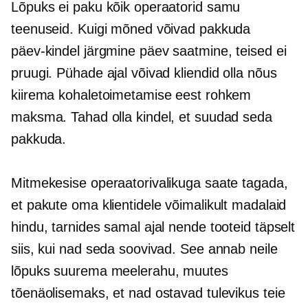
Lõpuks ei paku kõik operaatorid samu
teenuseid. Kuigi mõned võivad pakkuda
päev-kindel
järgmine päev
saatmine, teised ei
pruugi. Pühade ajal võivad kliendid olla nõus
kiirema kohaletoimetamise eest rohkem
maksma. Tahad olla kindel, et suudad seda
pakkuda.
Mitmekesise operaatorivalikuga saate tagada,
et pakute oma klientidele võimalikult madalaid
hindu, tarnides samal ajal nende tooteid täpselt
siis, kui nad seda soovivad. See annab neile
lõpuks suurema meelerahu, muutes
tõenäolisemaks, et nad ostavad tulevikus teie