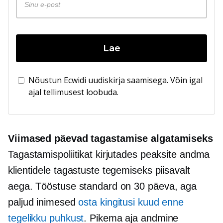
Lae
Nõustun Ecwidi uudiskirja saamisega. Võin igal
ajal tellimusest loobuda.
Viimased päevad tagastamise algatamiseks
Tagastamispoliitikat kirjutades peaksite andma
klientidele tagastuste tegemiseks piisavalt
aega. Tööstuse standard on
30 päeva,
aga
paljud inimesed
osta kingitusi kuud enne
tegelikku puhkust
. Pikema aja andmine