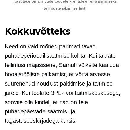
Kasutage oma muude toodete klientidele reklaamimiseks
tellimuste jälgimise lehti
Kokkuvõtteks
Need on vaid mõned parimad tavad
pühadeperioodil saatmise kohta. Kui täidate
tellimusi
majasisene,
Samuti võiksite kaaluda
hooajatööliste palkamist, et võtta arvesse
suurenenud nõudlust pakkimise ja täitmise
järele. Kui töötate 3PL-i või täitmiskeskusega,
soovite olla kindel, et nad on teie
pühadepäevade saatmis- ja
tagastuseeskirjadega kursis.