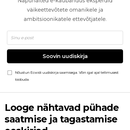
Näpunäited
e-kaubandus
eksperdid
väikeettevõtete omanikele ja
ambitsioonikatele ettevõtjatele.
Soovin uudiskirja
Nõustun Ecwidi uudiskirja saamisega. Võin igal ajal tellimusest
loobuda.
Looge nähtavad pühade
saatmise ja tagastamise