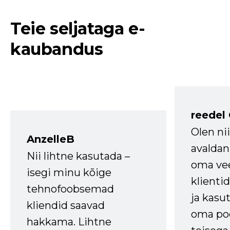
Teie seljataga e-
kaubandus
reedel
Olen ni
AnzelleB
avaldan
Nii lihtne kasutada –
oma vee
isegi minu kõige
klienti
tehnofoobsemad
ja kasu
kliendid saavad
oma poe
hakkama. Lihtne