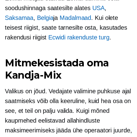
soodushinnaga saatesilte alates
USA
,
Saksamaa
,
Belgia
ja
Madalmaad
. Kui olete
teisest riigist, saate tarnesilte osta, kasutades
rakendusi riigist
Ecwidi rakenduste turg
.
Mitmekesistada oma
Kandja-Mix
Valikus on jõud. Vedajate valimine puhkuse ajal
saatmiseks võib olla keeruline, kuid hea osa on
see, et teil on palju valida. Kuigi mõned
kaupmehed eelistavad allahindluste
maksimeerimiseks jääda ühe operaatori juurde,