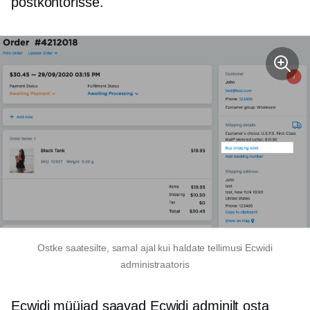
postkontorisse.
Ostke saatesilte, samal ajal kui haldate tellimusi Ecwidi
administraatoris
Ecwidi müüjad saavad Ecwidi adminilt osta