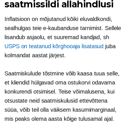
saatmissildi allahindlusi
Inflatsioon on mõjutanud kõiki eluvaldkondi,
sealhulgas teie e-kaubanduse tarnimist. Sellele
lisandub asjaolu, et suuremad kandjad, sh
USPS on teatanud kõrghooaja lisatasud
juba
kolmandat aastat järjest.
Saatmiskulude tõstmine võib kaasa tuua selle,
et kliendid hülgavad oma ostukorvi odavama
konkurendi otsimisel. Teise võimalusena, kui
otsustate neid saatmiskulusid ettevõttena
süüa, võib teil olla väiksem kasumimarginaal,
mis peaks olema aasta kõige tulusamal ajal.