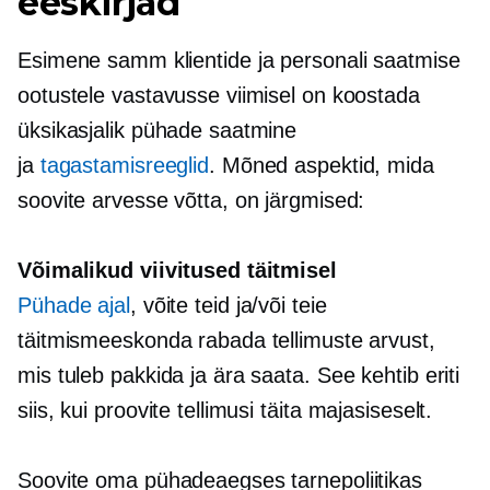
eeskirjad
Esimene samm klientide ja personali saatmise
ootustele vastavusse viimisel on koostada
üksikasjalik pühade saatmine
ja
tagastamisreeglid
. Mõned aspektid, mida
soovite arvesse võtta, on järgmised:
Võimalikud viivitused täitmisel
Pühade ajal
, võite teid ja/või teie
täitmismeeskonda rabada tellimuste arvust,
mis tuleb pakkida ja ära saata. See kehtib eriti
siis, kui proovite tellimusi täita
majasiseselt.
Soovite oma pühadeaegses tarnepoliitikas