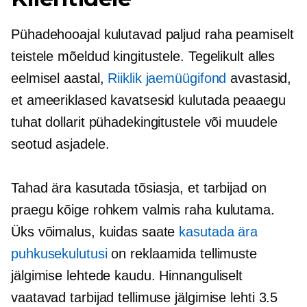
Pühadehooajal kulutavad paljud raha peamiselt
teistele mõeldud kingitustele. Tegelikult alles
eelmisel aastal,
Riiklik jaemüügifond
avastasid,
et ameeriklased kavatsesid kulutada peaaegu
tuhat dollarit pühadekingitustele või muudele
seotud asjadele.
Tahad ära kasutada tõsiasja, et tarbijad on
praegu kõige rohkem valmis raha kulutama.
Üks võimalus, kuidas saate
kasutada ära
puhkusekulutusi
on reklaamida tellimuste
jälgimise lehtede kaudu. Hinnanguliselt
vaatavad tarbijad tellimuse jälgimise lehti 3.5