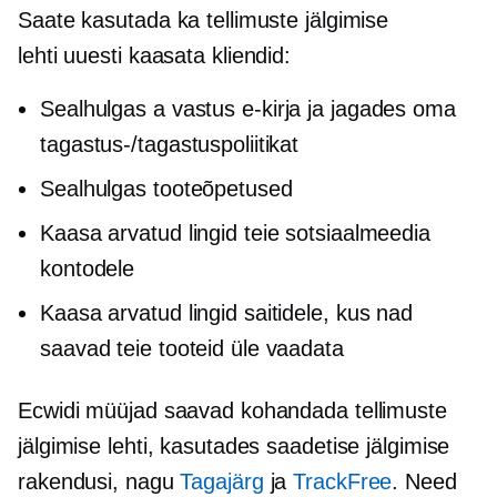
Saate kasutada ka tellimuste jälgimise
lehti
uuesti kaasata
kliendid:
Sealhulgas a
vastus
e-kirja ja jagades oma
tagastus-/tagastuspoliitikat
Sealhulgas tooteõpetused
Kaasa arvatud lingid teie sotsiaalmeedia
kontodele
Kaasa arvatud lingid saitidele, kus nad
saavad teie tooteid üle vaadata
Ecwidi müüjad saavad kohandada tellimuste
jälgimise lehti, kasutades saadetise jälgimise
rakendusi, nagu
Tagajärg
ja
TrackFree
. Need