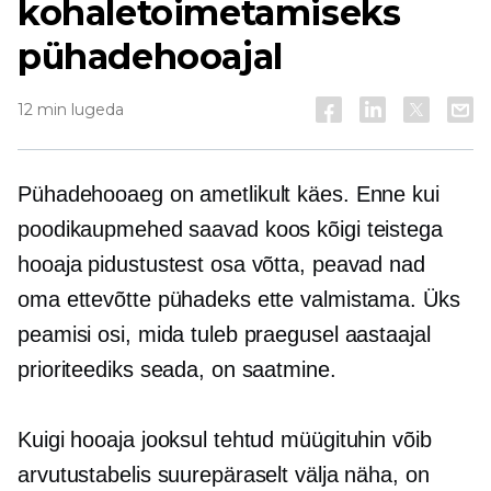
kohaletoimetamiseks
pühadehooajal
12 min lugeda
Pühadehooaeg on ametlikult käes. Enne kui
poodikaupmehed saavad koos kõigi teistega
hooaja pidustustest osa võtta, peavad nad
oma ettevõtte pühadeks ette valmistama. Üks
peamisi osi, mida tuleb praegusel aastaajal
prioriteediks seada, on saatmine.
Kuigi hooaja jooksul tehtud müügituhin võib
arvutustabelis suurepäraselt välja näha, on