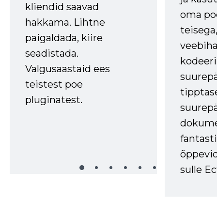
kliendid saavad
oma poe
hakkama. Lihtne
teisega,
paigaldada, kiire
veebihal
seadistada.
kodeer
Valgusaastaid ees
suurep
teistest poe
tipptas
pluginatest.
suurep
dokume
fantasti
õppevid
sulle Ec