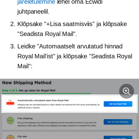
järeletulemine
lehel oma Ecwidi
juhtpaneelil.
Klõpsake "+Lisa saatmisviis" ja klõpsake
"Seadista Royal Mail".
Leidke "Automaatselt arvutatud hinnad
Royal Mail'ist" ja klõpsake "Seadista Royal
Mail":