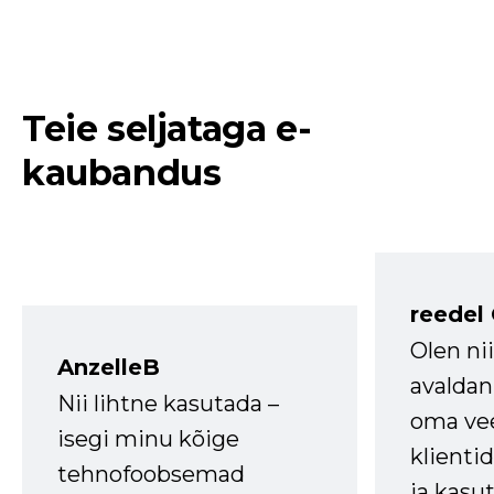
Teie seljataga e-
kaubandus
reedel
Olen ni
AnzelleB
avaldan
Nii lihtne kasutada –
oma vee
isegi minu kõige
klienti
tehnofoobsemad
ja kasu