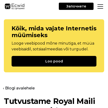
Започнете
Kõik, mida vajate Internetis
müümiseks
Looge veebipood mõne minutiga, et müüa
veebisaidil, sotsiaalmeedias või turgudel.
Loo pood
‹ Blogi avalehele
Tutvustame Royal Maili