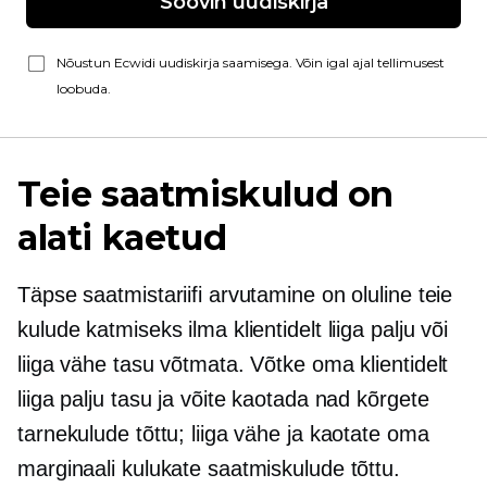
Soovin uudiskirja
Nõustun Ecwidi uudiskirja saamisega. Võin igal ajal tellimusest
loobuda.
Teie saatmiskulud on
alati kaetud
Täpse saatmistariifi arvutamine on oluline teie
kulude katmiseks ilma klientidelt liiga palju või
liiga vähe tasu võtmata. Võtke oma klientidelt
liiga palju tasu ja võite kaotada nad kõrgete
tarnekulude tõttu; liiga vähe ja kaotate oma
marginaali kulukate saatmiskulude tõttu.