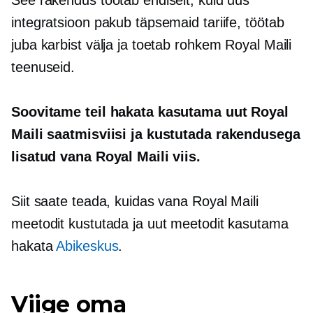
See rakendus töötab endiselt, kuid uus
integratsioon pakub täpsemaid tariife, töötab
juba karbist välja ja toetab rohkem Royal Maili
teenuseid.
Soovitame teil hakata kasutama uut Royal
Maili saatmisviisi ja kustutada rakendusega
lisatud vana Royal Maili viis.
Siit saate teada, kuidas vana Royal Maili
meetodit kustutada ja uut meetodit kasutama
hakata
Abikeskus
.
Viige oma