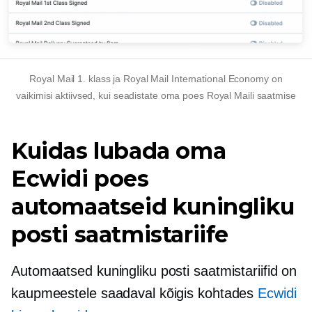
Royal Mail 1. klass ja Royal Mail International Economy on
vaikimisi aktiivsed, kui seadistate oma poes Royal Maili saatmise
Kuidas lubada oma
Ecwidi poes
automaatseid kuningliku
posti saatmistariife
Automaatsed kuningliku posti saatmistariifid on
kaupmeestele saadaval kõigis kohtades
Ecwidi