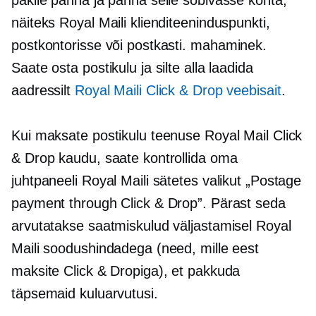
pakile panna ja panna selle sobivasse kohta,
näiteks Royal Maili klienditeeninduspunkti,
postkontorisse või postkasti.
mahaminek.
Saate osta postikulu ja silte alla laadida
aadressilt
Royal Maili Click & Drop veebisait
.
Kui maksate postikulu teenuse Royal Mail Click
& Drop kaudu, saate kontrollida oma
juhtpaneeli Royal Maili sätetes valikut „Postage
payment through Click & Drop”. Pärast seda
arvutatakse saatmiskulud väljastamisel Royal
Maili soodushindadega (need, mille eest
maksite Click & Dropiga), et pakkuda
täpsemaid kuluarvutusi.