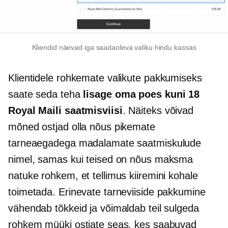
Kliendid näevad iga saadaoleva valiku hindu kassas
Klientidele rohkemate valikute pakkumiseks
saate seda teha
lisage oma poes kuni 18
Royal Maili saatmisviisi
. Näiteks võivad
mõned ostjad olla nõus pikemate
tarneaegadega madalamate saatmiskulude
nimel, samas kui teised on nõus maksma
natuke rohkem, et tellimus kiiremini kohale
toimetada. Erinevate tarneviiside pakkumine
vähendab tõkkeid ja võimaldab teil sulgeda
rohkem müüki ostjate seas, kes saabuvad