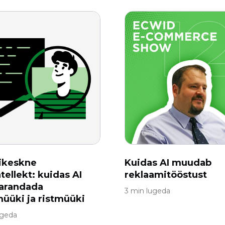
ikeskne
Kuidas AI muudab
tellekt: kuidas AI
reklaamitööstust
parandada
3 min lugeda
üüki ja ristmüüki
ugeda