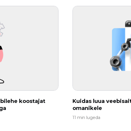
ebilehe koostajat
Kuidas luua veebisait
ega
omanikele
11 min lugeda