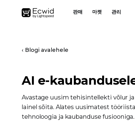
판매
마켓
관리
‹ Blogi avalehele
AI e-kaubandusel
Avastage uusim tehisintellekti võlur 
lainel sõita. Alates uusimatest töörii
tehnoloogia ja kaubanduse fusiooniga.