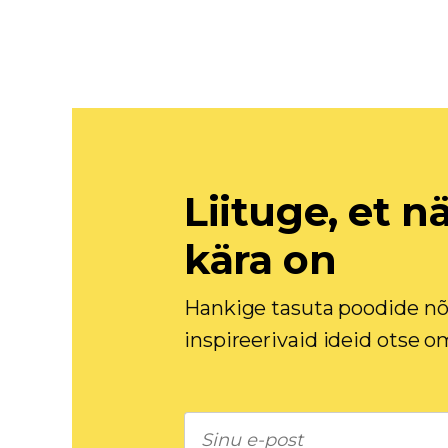
Liituge, et n
kära on
Hankige tasuta poodide nõ
inspireerivaid ideid otse o