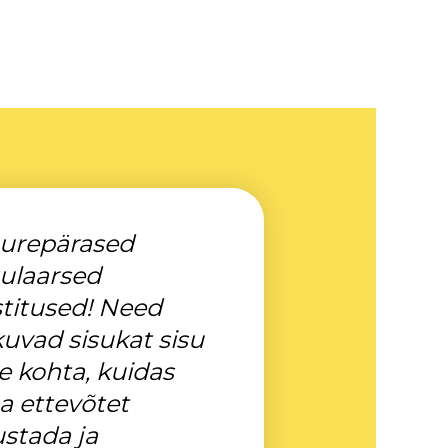
urepärased
ulaarsed
titused! Need
uvad sisukat sisu
le kohta, kuidas
 ettevõtet
ustada ja