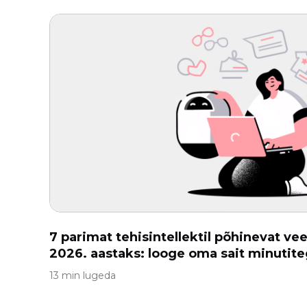
7 parimat tehisintellektil põhinevat ve
2026. aastaks: looge oma sait minutit
13 min lugeda