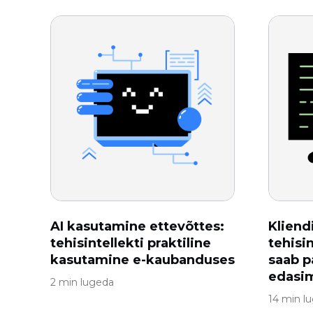
AI kasutamine ettevõttes:
Kliend
tehisintellekti praktiline
tehisin
kasutamine e-kaubanduses
saab 
edasim
2 min lugeda
14 min l