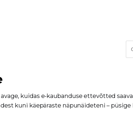
e
ja avage, kuidas e-kaubanduse ettevõtted saav
stadest kuni käepäraste näpunäideteni – püsige 