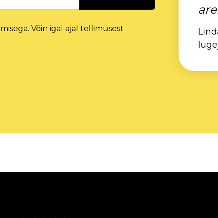
are
isega. Võin igal ajal tellimusest
Lind
luge