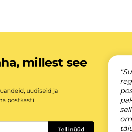
äha, millest see
"Su
reg
pos
uandeid, uudiseid ja
pak
ma postkasti
sel
oma
täi
Telli nüüd