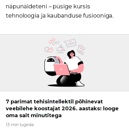
näpunäideteni – püsige kursis
tehnoloogia ja kaubanduse fusiooniga.
7 parimat tehisintellektil põhinevat
veebilehe koostajat 2026. aastaks: looge
oma sait minutitega
13 min lugeda