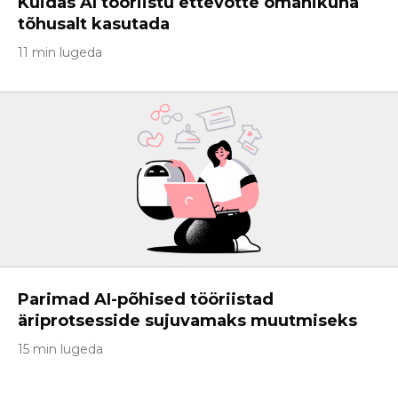
Kuidas AI tööriistu ettevõtte omanikuna
tõhusalt kasutada
11 min lugeda
Parimad AI-põhised tööriistad
äriprotsesside sujuvamaks muutmiseks
15 min lugeda