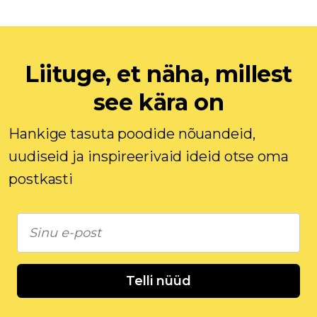
Liituge, et näha, millest
see kära on
Hankige tasuta poodide nõuandeid,
uudiseid ja inspireerivaid ideid otse oma
postkasti
Telli nüüd