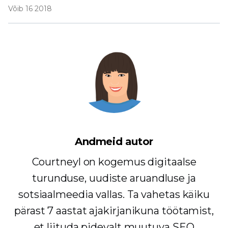
Võib 16 2018
Andmeid autor
Courtneyl on kogemus digitaalse
turunduse, uudiste aruandluse ja
sotsiaalmeedia vallas. Ta vahetas käiku
pärast 7 aastat ajakirjanikuna töötamist,
et liituda pidevalt muutuva SEO