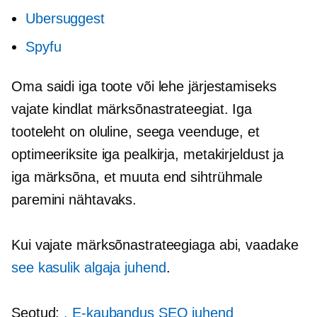
Ubersuggest
Spyfu
Oma saidi iga toote või lehe järjestamiseks
vajate kindlat märksõnastrateegiat. Iga
tooteleht on oluline, seega veenduge, et
optimeeriksite iga pealkirja, metakirjeldust ja
iga märksõna, et muuta end sihtrühmale
paremini nähtavaks.
Kui vajate märksõnastrateegiaga abi, vaadake
see kasulik algaja juhend
.
Seotud:
.
E-kaubandus
SEO juhend