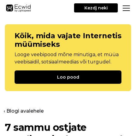
Kezdj neki
Kõik, mida vajate Internetis
müümiseks
Looge veebipood mõne minutiga, et müüa
veebisaidil, sotsiaalmeedias või turgudel.
Loo pood
‹ Blogi avalehele
7 sammu ostjate