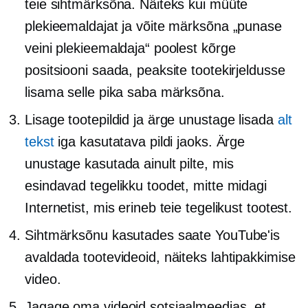
teie sihtmärksõna. Näiteks kui müüte
plekieemaldajat ja võite märksõna „punase
veini plekieemaldaja“ poolest kõrge
positsiooni saada, peaksite tootekirjeldusse
lisama selle pika saba märksõna.
Lisage tootepildid ja ärge unustage lisada
alt
tekst
iga kasutatava pildi jaoks. Ärge
unustage kasutada ainult pilte, mis
esindavad tegelikku toodet, mitte midagi
Internetist, mis erineb teie tegelikust tootest.
Sihtmärksõnu kasutades saate YouTube'is
avaldada tootevideoid, näiteks lahtipakkimise
video.
Jagage oma videoid sotsiaalmeedias, et