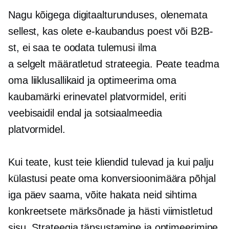
Nagu kõigega digitaalturunduses, olenemata
sellest, kas olete
e-kaubandus
poest või B2B-
st, ei saa te oodata tulemusi ilma
a
selgelt määratletud
strateegia. Peate teadma
oma liiklusallikaid ja optimeerima oma
kaubamärki erinevatel platvormidel, eriti
veebisaidil endal ja sotsiaalmeedia
platvormidel.
Kui teate, kust teie kliendid tulevad ja kui palju
külastusi peate oma konversioonimäära põhjal
iga päev saama, võite hakata neid sihtima
konkreetsete märksõnade ja
hästi viimistletud
sisu. Strateegia täpsustamine ja optimeerimine