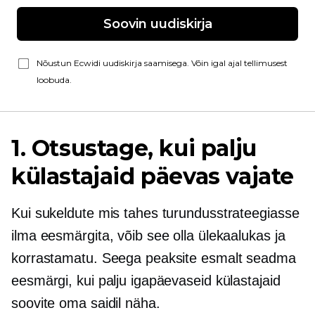
Soovin uudiskirja
Nõustun Ecwidi uudiskirja saamisega. Võin igal ajal tellimusest
loobuda.
1. Otsustage, kui palju
külastajaid päevas vajate
Kui sukeldute mis tahes turundusstrateegiasse
ilma eesmärgita, võib see olla ülekaalukas ja
korrastamatu. Seega peaksite esmalt seadma
eesmärgi, kui palju igapäevaseid külastajaid
soovite oma saidil näha.