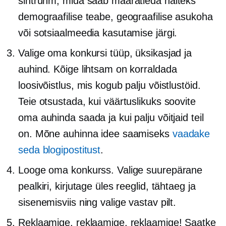
sihtrühm, mida saab määratleda näiteks
demograafilise teabe, geograafilise asukoha
või sotsiaalmeedia kasutamise järgi.
Valige oma konkursi tüüp, üksikasjad ja
auhind. Kõige lihtsam on korraldada
loosivõistlus, mis kogub palju võistlustöid.
Teie otsustada, kui väärtuslikuks soovite
oma auhinda saada ja kui palju võitjaid teil
on. Mõne auhinna idee saamiseks
vaadake
seda blogipostitust
.
Looge oma konkurss. Valige suurepärane
pealkiri, kirjutage üles reeglid, tähtaeg ja
sisenemisviis ning valige vastav pilt.
Reklaamige, reklaamige, reklaamige! Saatke