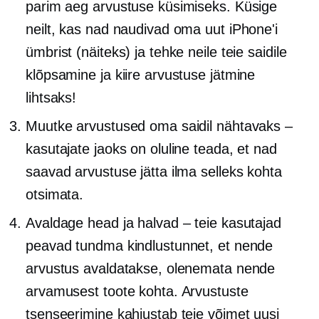
parim aeg arvustuse küsimiseks. Küsige
neilt, kas nad naudivad oma uut iPhone'i
ümbrist (näiteks) ja tehke neile teie saidile
klõpsamine ja kiire arvustuse jätmine
lihtsaks!
Muutke arvustused oma saidil nähtavaks –
kasutajate jaoks on oluline teada, et nad
saavad arvustuse jätta ilma selleks kohta
otsimata.
Avaldage head ja halvad – teie kasutajad
peavad tundma kindlustunnet, et nende
arvustus avaldatakse, olenemata nende
arvamusest toote kohta. Arvustuste
tsenseerimine kahjustab teie võimet uusi