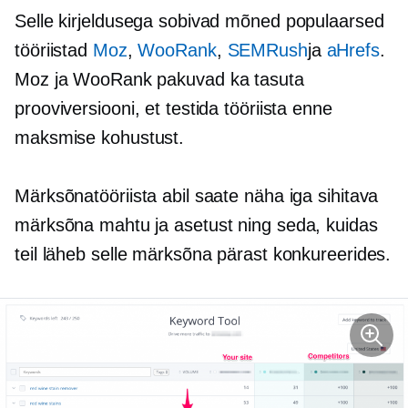
Selle kirjeldusega sobivad mõned populaarsed
tööriistad
Moz
,
WooRank
,
SEMRush
ja
aHrefs
.
Moz ja WooRank pakuvad ka tasuta
prooviversiooni, et testida tööriista enne
maksmise kohustust.
Märksõnatööriista abil saate näha iga sihitava
märksõna mahtu ja asetust ning seda, kuidas
teil läheb selle märksõna pärast konkureerides.