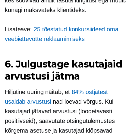
kes soovivad ainult tasuta kingitust ega muutu
kunagi maksvateks klientideks.
Lisateave:
25 tõestatud konkursiideed oma
veebiettevõtte reklaamimiseks
6. Julgustage kasutajaid
arvustusi jätma
Hiljutine uuring näitab, et
84% ostjatest
usaldab arvustusi
nad loevad võrgus. Kui
kasutajad jätavad arvustusi (loodetavasti
positiivseid), saavutate otsingutulemustes
kõrgema asetuse ja kasutajad klõpsavad