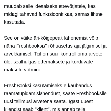
muudab selle ideaalseks ettevõtjatele, kes
midagi tahavad
funktsioonirikas,
samas lihtne
kasutada.
See on väike
äri-kõigepealt
lähenemist võib
näha Freshbooksis” rõhuasetus aja jälgimisel ja
arveldamisel. Teil on suur kontroll oma arvete
üle, sealhulgas ettemaksete ja korduvate
maksete võtmine.
FreshBooksi kasutamiseks
e-kaubandus
raamatupidamislahendust, saate Freshbooksile
uusi tellimusi arvetena saata. Igast uuest
kliendist saab "klient", mis annab teile