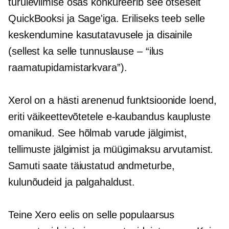
turuleviimise osas konkureerib see otseselt
QuickBooksi ja Sage'iga. Eriliseks teeb selle
keskendumine kasutatavusele ja disainile
(sellest ka selle tunnuslause – “ilus
raamatupidamistarkvara”).
Xerol on a
hästi arenenud
funktsioonide loend,
eriti väikeettevõtetele
e-kaubandus
kaupluste
omanikud. See hõlmab varude jälgimist,
tellimuste jälgimist ja müügimaksu arvutamist.
Samuti saate täiustatud andmeturbe,
kulunõudeid ja palgahaldust.
Teine Xero eelis on selle populaarsus