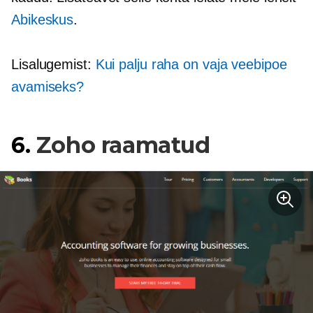
Abikeskus
.
Lisalugemist:
Kui palju raha on vaja veebipoe
avamiseks?
6.
Zoho raamatud