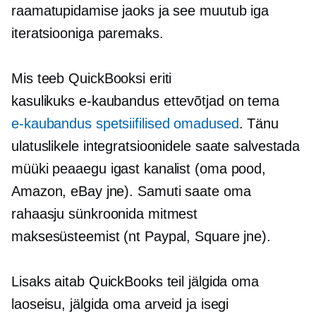
raamatupidamise jaoks ja see muutub iga
iteratsiooniga paremaks.
Mis teeb QuickBooksi eriti
kasulikuks
e-kaubandus
ettevõtjad on tema
e-kaubandus
spetsiifilised omadused
. Tänu
ulatuslikele integratsioonidele saate salvestada
müüki peaaegu igast kanalist (oma pood,
Amazon, eBay jne). Samuti saate oma
rahaasju sünkroonida mitmest
maksesüsteemist (nt Paypal, Square jne).
Lisaks aitab QuickBooks teil jälgida oma
laoseisu, jälgida oma arveid ja isegi