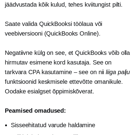
jäädvustada kõik kulud, tehes kviitungist pilti.
Saate valida QuickBooksi töölaua või
veebiversiooni (QuickBooks Online).
Negatiivne külg on see, et QuickBooks võib olla
hirmutav
esimene kord
kasutaja. See on
tarkvara CPA kasutamine – see on nii
liiga palju
funktsioonid keskmisele ettevõtte omanikule.
Oodake esialgset õppimiskõverat.
Peamised omadused:
Sisseehitatud
varude haldamine