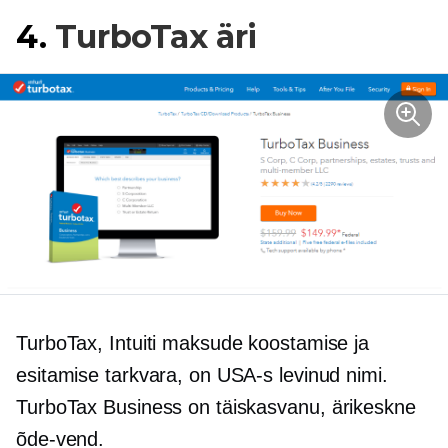
4.
TurboTax äri
TurboTax, Intuiti maksude koostamise ja
esitamise tarkvara, on USA-s levinud nimi.
TurboTax Business on täiskasvanu,
ärikeskne
õde-vend.