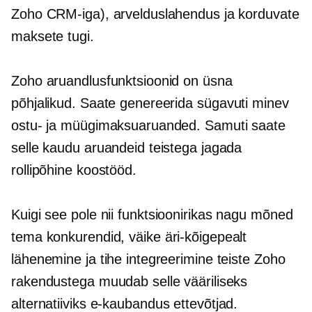
Zoho CRM-iga), arvelduslahendus ja korduvate
maksete tugi.
Zoho aruandlusfunktsioonid on üsna
põhjalikud. Saate genereerida
sügavuti minev
ostu- ja müügimaksuaruanded. Samuti saate
selle kaudu aruandeid teistega jagada
rollipõhine
koostööd.
Kuigi see pole nii
funktsioonirikas
nagu mõned
tema konkurendid, väike
äri-kõigepealt
lähenemine ja tihe integreerimine teiste Zoho
rakendustega muudab selle vääriliseks
alternatiiviks
e-kaubandus
ettevõtjad.