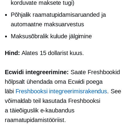
korduvate maksete tugi)
Põhjalik
raamatupidamisaruanded ja
automaatne maksuarvestus
Maksusõbralik
kulude jälgimine
Hind:
Alates 15 dollarist kuus.
Ecwidi integreerimine:
Saate Freshbookid
hõlpsalt ühendada oma Ecwidi poega
läbi
Freshbooksi integreerimisrakendus
. See
võimaldab teil kasutada Freshbooksi
a
täieõiguslik
e-kaubandus
raamatupidamistööriist.