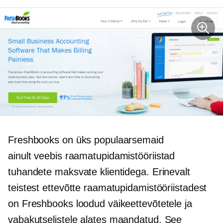
Freshbooks on üks populaarsemaid
ainult veebis
raamatupidamistööriistad
tuhandete maksvate klientidega. Erinevalt
teistest ettevõtte raamatupidamistööriistadest
on Freshbooks loodud väikeettevõtetele ja
vabakutselistele alates
maandatud.
See