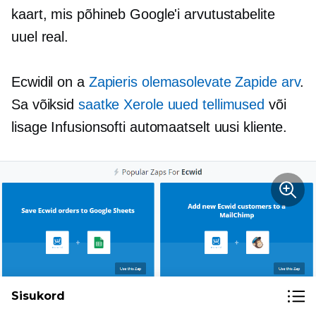
kaart, mis põhineb Google'i arvutustabelite
uuel real.
Ecwidil on a
Zapieris olemasolevate Zapide arv
.
Sa võiksid
saatke Xerole uued tellimused
või
lisage Infusionsofti automaatselt uusi kliente.
Sisukord