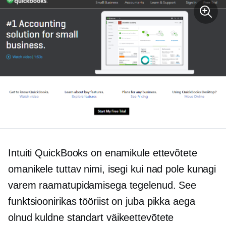
Intuiti QuickBooks on enamikule ettevõtete
omanikele tuttav nimi, isegi kui nad pole kunagi
varem raamatupidamisega tegelenud. See
funktsioonirikas
tööriist on juba pikka aega
olnud
kuldne standart
väikeettevõtete