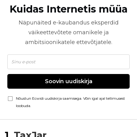
Kuidas Internetis müüa
Näpunäited
e-kaubandus
eksperdid
väikeettevõtete omanikele ja
ambitsioonikatele ettevõtjatele.
Soovin uudiskirja
Nõustun Ecwidi uudiskirja saamisega. Võin igal ajal tellimusest
loobuda.
1.
TaxJar