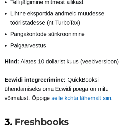
Telli jälgimine mitmest allikast
Lihtne eksportida andmeid muudesse
tööriistadesse (nt TurboTax)
Pangakontode sünkroonimine
Palgaarvestus
Hind:
Alates 10 dollarist kuus (veebiversioon)
Ecwidi integreerimine:
QuickBooksi
ühendamiseks oma Ecwidi poega on mitu
võimalust. Õppige
selle kohta lähemalt siin
.
3.
Freshbooks