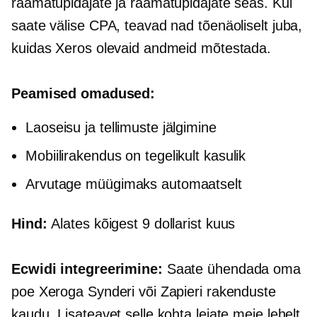
raamatupidajate ja raamatupidajate seas. Kui
saate välise CPA, teavad nad tõenäoliselt juba,
kuidas Xeros olevaid andmeid mõtestada.
Peamised omadused:
Laoseisu ja tellimuste jälgimine
Mobiilirakendus on tegelikult kasulik
Arvutage müügimaks automaatselt
Hind:
Alates kõigest 9 dollarist kuus
Ecwidi integreerimine:
Saate ühendada oma
poe Xeroga Synderi või Zapieri rakenduste
kaudu. Lisateavet selle kohta leiate meie lehelt