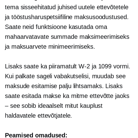
tema
sisseehitatud
juhised uutele ettevõtetele
ja
tööstusharuspetsiifiline
maksusoodustused.
Saate neid funktsioone kasutada oma
mahaarvatavate summade maksimeerimiseks
ja maksuarvete minimeerimiseks.
Lisaks saate ka piiramatult
W-2
ja 1099 vormi.
Kui palkate sageli vabakutselisi, muudab see
maksude esitamise palju lihtsamaks. Lisaks
saate esitada makse ka mitme ettevõtte jaoks
– see sobib ideaalselt mitut kauplust
haldavatele ettevõtjatele.
Peamised omadused: