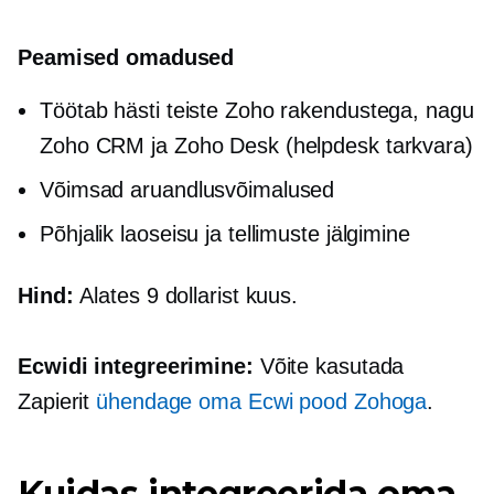
Peamised omadused
Töötab hästi teiste Zoho rakendustega, nagu
Zoho CRM ja Zoho Desk (helpdesk tarkvara)
Võimsad aruandlusvõimalused
Põhjalik laoseisu ja tellimuste jälgimine
Hind:
Alates 9 dollarist kuus.
Ecwidi integreerimine:
Võite kasutada
Zapierit
ühendage oma Ecwi pood Zohoga
.
Kuidas integreerida oma