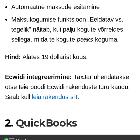
Automaatne maksude esitamine
Maksukogumise funktsioon „Eeldatav vs.
tegelik” näitab, kui palju kogute võrreldes
sellega, mida te kogute
peaks
koguma.
Hind:
Alates 19 dollarist kuus.
Ecwidi integreerimine:
TaxJar ühendatakse
otse teie poodi Ecwidi rakenduste turu kaudu.
Saab küll
leia rakendus siit
.
2.
QuickBooks