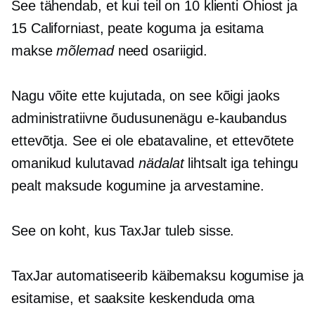
See tähendab, et kui teil on 10 klienti Ohiost ja
15 Californiast, peate koguma ja esitama
makse
mõlemad
need osariigid.
Nagu võite ette kujutada, on see kõigi jaoks
administratiivne õudusunenägu
e-kaubandus
ettevõtja. See ei ole ebatavaline, et ettevõtete
omanikud kulutavad
nädalat
lihtsalt iga tehingu
pealt maksude kogumine ja arvestamine.
See on koht, kus TaxJar tuleb sisse.
TaxJar automatiseerib käibemaksu kogumise ja
esitamise, et saaksite keskenduda oma