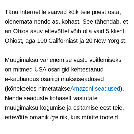
Tänu Internetile saavad kõik teie poest osta,
olenemata nende asukohast. See tähendab, et
an
Ohios asuv
ettevõttel võib olla vaid 5 klienti
Ohiost, aga 100 Californiast ja 20 New Yorgist.
Müügimaksu vähenemise vastu võitlemiseks
on mitmed USA osariigid kehtestanud
e-kaubandus
osariigi maksuseadused
(kõnekeeles nimetatakse
Amazoni seadused
).
Nende seaduste kohaselt vastutate
müügimaksu kogumise ja esitamise eest teie,
ettevõtte omanik
iga
riik, kus müüte tooteid.