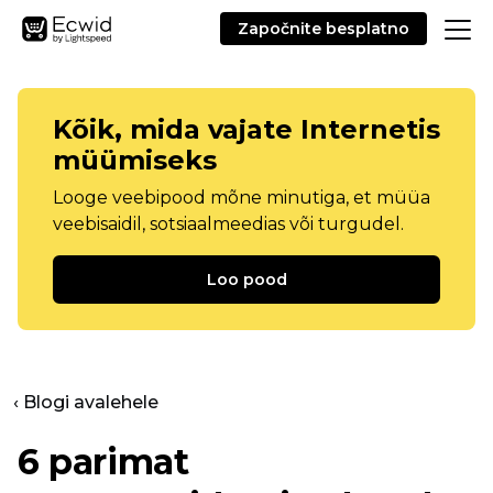
Započnite besplatno
Kõik, mida vajate Internetis
müümiseks
Looge veebipood mõne minutiga, et müüa
veebisaidil, sotsiaalmeedias või turgudel.
Loo pood
‹ Blogi avalehele
6 parimat