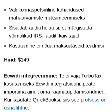
Valdkonnaspetsiifiline
kohandused
mahaarvamiste maksimeerimiseks
Sisaldab auditi hoiatusi, et märgistada
võimalikud IRS-i auditi käivitajad
Kasutamine ei nõua maksualaseid teadmisi
Hind:
$149
Ecwidi integreerimine:
Te ei vaja TurboTaxi
kasutamiseks Ecwidi integratsiooni; peate
importima ainult oma raamatupidamisandmed.
Kui kasutate QuickBooksi, siis see
protsess on
üsna lihtne
.