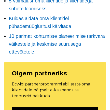
5 võimalust oma klientide ja klientidega
suhete loomiseks
Kuidas aidata oma klientidel
pühademüügiüritusi käivitada
10 parimat kohtumiste planeerimise tarkvara
väikestele ja keskmise suurusega
ettevõtetele
Olgem partneriks
Ecwidi partnerprogrammi abil saate oma
klientidele hõlpsalt e-kaubanduse
teenuseid pakkuda.