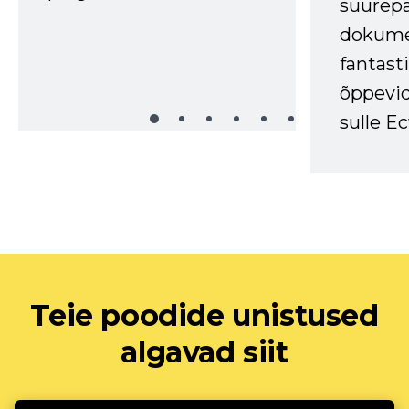
suurep
dokume
fantasti
õppevid
sulle Ec
Teie poodide unistused
algavad siit