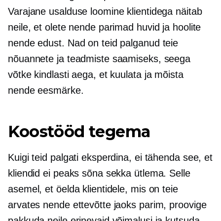
Varajane usalduse loomine klientidega näitab
neile, et olete nende parimad huvid ja hoolite
nende edust. Nad on teid palganud teie
nõuannete ja teadmiste saamiseks, seega
võtke kindlasti aega, et kuulata ja mõista
nende eesmärke.
Koostööd tegema
Kuigi teid palgati eksperdina, ei tähenda see, et
kliendid ei peaks sõna sekka ütlema. Selle
asemel, et öelda klientidele, mis on teie
arvates nende ettevõtte jaoks parim, proovige
pakkuda neile erinevaid võimalusi ja kutsuda