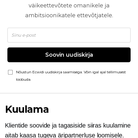
väikeettevõtete omanikele ja
ambitsioonikatele ettevõtjatele.
Soovin uudiskirja
Nõustun Ecwidi uudiskirja saamisega. Võin igal ajal tellimusest
loobuda.
Kuulama
Klientide soovide ja tagasiside siiras kuulamine
aitab kaasa tugeva äripartnerluse loomisele.