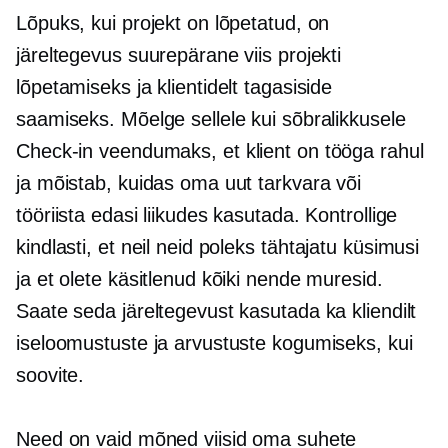
Lõpuks, kui projekt on lõpetatud, on
järeltegevus suurepärane viis projekti
lõpetamiseks ja klientidelt tagasiside
saamiseks. Mõelge sellele kui sõbralikkusele
Check-in
veendumaks, et klient on tööga rahul
ja mõistab, kuidas oma uut tarkvara või
tööriista edasi liikudes kasutada. Kontrollige
kindlasti, et neil neid poleks
tähtajatu
küsimusi
ja et olete käsitlenud kõiki nende muresid.
Saate seda järeltegevust kasutada ka kliendilt
iseloomustuste ja arvustuste kogumiseks, kui
soovite.
Need on vaid mõned viisid oma suhete