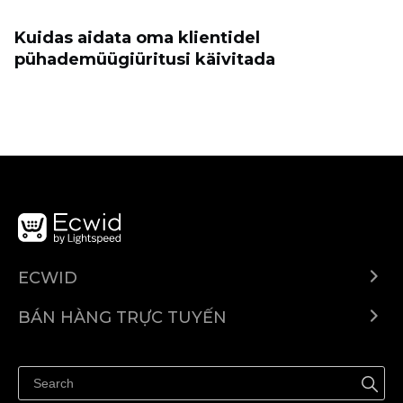
Kuidas aidata oma klientidel
pühademüügiüritusi käivitada
ECWID
Ecwid.com
BÁN HÀNG TRỰC TUYẾN
Trung tâm trợ giúp
Bán ở bất cứ đâu
Quảng bá ở bất cứ đâu
Kiểm soát mọi thứ