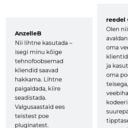
reedel
Olen ni
AnzelleB
avaldan
Nii lihtne kasutada –
oma vee
isegi minu kõige
klienti
tehnofoobsemad
ja kasu
kliendid saavad
oma poe
hakkama. Lihtne
teisega,
paigaldada, kiire
veebihal
seadistada.
kodeer
Valgusaastaid ees
suurep
teistest poe
tipptas
pluginatest.