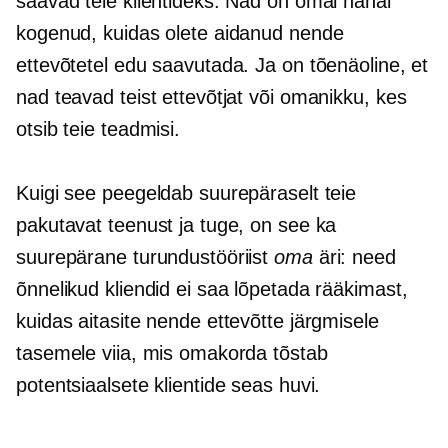
saavad teie klientideks. Nad on omal nahal
kogenud, kuidas olete aidanud nende
ettevõtetel edu saavutada. Ja on tõenäoline, et
nad teavad teist ettevõtjat või omanikku, kes
otsib teie teadmisi.
Kuigi see peegeldab suurepäraselt teie
pakutavat teenust ja tuge, on see ka
suurepärane turundustööriist
oma
äri: need
õnnelikud kliendid ei saa lõpetada rääkimast,
kuidas aitasite nende ettevõtte järgmisele
tasemele viia, mis omakorda tõstab
potentsiaalsete klientide seas huvi.