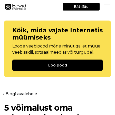
Bắt đầu
Kõik, mida vajate Internetis
müümiseks
Looge veebipood mõne minutiga, et müüa
veebisaidil, sotsiaalmeedias või turgudel.
Loo pood
‹ Blogi avalehele
5 võimalust oma