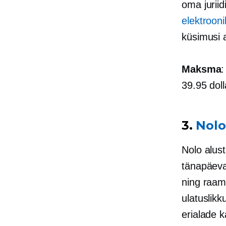
oma juriid
elektroonil
küsimusi a
Maksma
:
39.95 doll
3.
Nolo
Nolo alust
tänapäeval
ning raam
ulatuslikk
erialade 