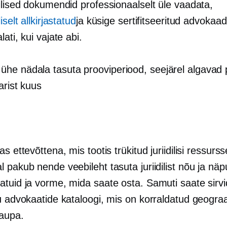
ilised dokumendid professionaalselt üle vaadata,
iselt allkirjastatud
ja küsige sertifitseeritud advokaadi
lati, kui vajate abi.
 ühe nädala tasuta prooviperiood, seejärel algavad 
arist kuus
as ettevõttena, mis tootis trükitud juriidilisi ressurss
 pakub nende veebileht tasuta juriidilist nõu ja näp
atuid ja vorme, mida saate osta. Samuti saate sirv
u advokaatide kataloogi, mis on korraldatud geograafi
kaupa.