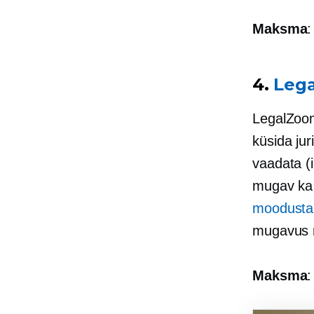
Maksma
:
4.
Leg
LegalZoo
küsida jur
vaadata (
mugav ka j
moodusta
mugavus m
Maksma
: