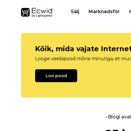
Sälj
Marknadsför
Kõik, mida vajate Intern
Looge veebipood mõne minutiga, et müüa 
Loo pood
‹ Blogi ava