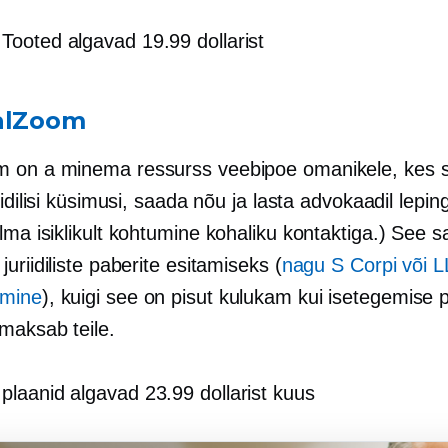
 Tooted algavad 19.99 dollarist
alZoom
m on a
minema
ressurss veebipoe omanikele, kes 
iidilisi küsimusi, saada nõu ja lasta advokaadil leping
ilma
isiklikult
kohtumine kohaliku kontaktiga.) See sa
uriidiliste paberite esitamiseks (
nagu S Corpi või 
mine
), kuigi see on pisut kulukam kui isetegemise 
aksab teile.
 plaanid algavad 23.99 dollarist kuus