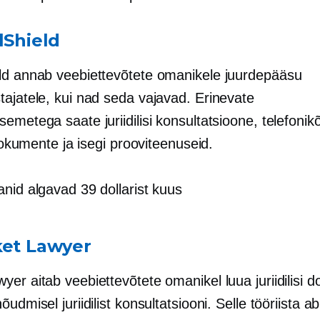
lShield
ld annab veebiettevõtete omanikele juurdepääsu
tajatele, kui nad seda vajavad. Erinevate
emetega saate juriidilisi konsultatsioone, telefonik
i dokumente ja isegi prooviteenuseid.
nid algavad 39 dollarist kuus
et Lawyer
er aitab veebiettevõtete omanikel luua juriidilisi
õudmisel juriidilist konsultatsiooni. Selle tööriista ab