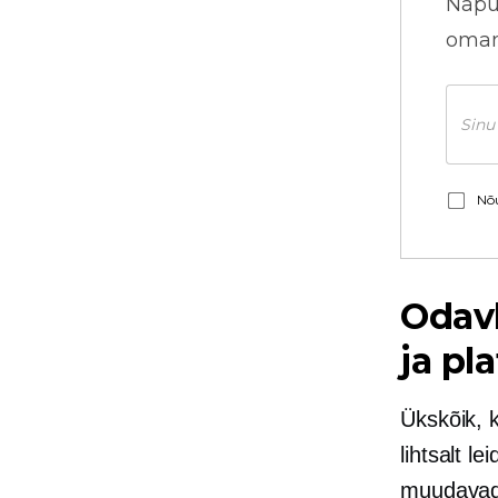
Näpu
omani
Nõu
Odav
ja pl
Ükskõik, k
lihtsalt l
muudavad 