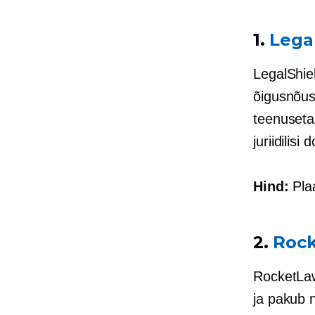
1.
Lega
LegalShie
õigusnõus
teenusetas
juriidilis
Hind:
Plaa
2.
Rock
RocketLawy
ja pakub n