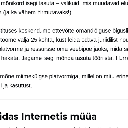
 mõnikord isegi tasuta – valikuid, mis muudavad elu
s (ja ka vähem hirmutavaks!)
stituses keskendume ettevõtte omandiõiguse õigusli
 toome välja 25 kohta, kust leida
odava
juriidilist nõ
, platvorme ja ressursse oma veebipoe jaoks, mida 
hakata. Jagame isegi mõnda tasuta tööriista. Hurr
mõne mitmekülgse platvormiga, millel on mitu erin
i ja kasutust.
idas Internetis müüa