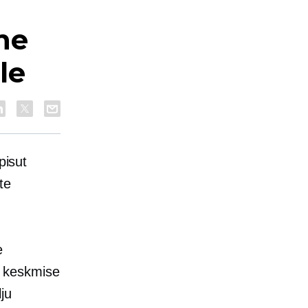
ine
le
pisut
te
e
 keskmise
ju