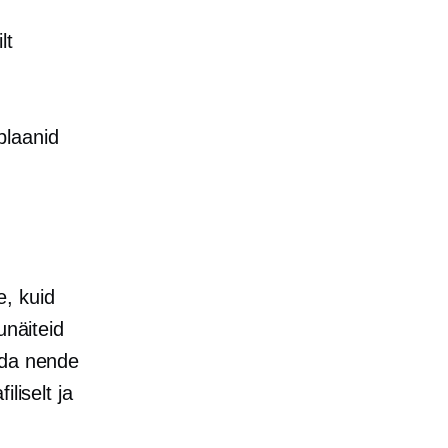
lt
plaanid
e, kuid
unäiteid
ida nende
liselt ja