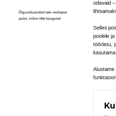
odavaid –
lihtsamak
Õigusnõuanded teie veebipoe
jaoks: mõne kliki kaugusel
Selles po
poolele ja
tööriistu
kasutama 
Alustame 
funktsioon
Ku