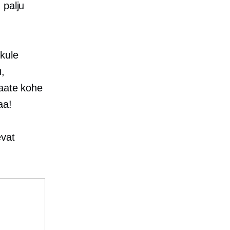
 palju
kule
u,
saate kohe
aa!
evat