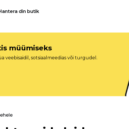
Hantera din butik
etis müümiseks
veebisaidil, sotsiaalmeedias või turgudel.
lehele