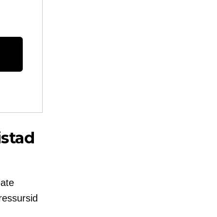
istad
eate
 ressursid