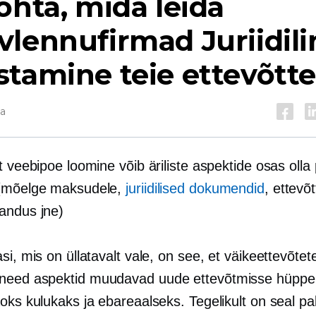
ohta, mida leida
vlennufirmad
Juriidil
tamine teie ettevõtte
da
t veebipoe loomine võib äriliste aspektide osas olla 
 (mõelge maksudele,
juriidilised dokumendid
, ettevõt
andus jne)
si, mis on üllatavalt vale, on see, et väikeettevõtet
need aspektid muudavad uude ettevõtmisse hüppe
oks kulukaks ja ebareaalseks. Tegelikult on seal pal