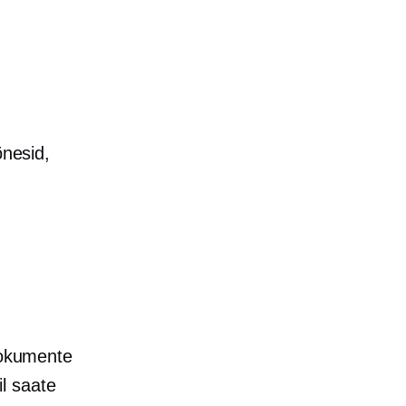
õnesid,
 dokumente
il saate