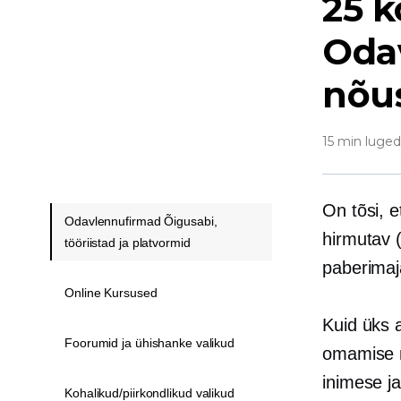
25 k
Oda
nõus
15 min luge
On tõsi, e
Odavlennufirmad Õigusabi,
hirmutav
tööriistad ja platvormid
paberimaj
Online Kursused
Kuid üks a
Foorumid ja ühishanke valikud
omamise 
inimese ja
Kohalikud/piirkondlikud valikud