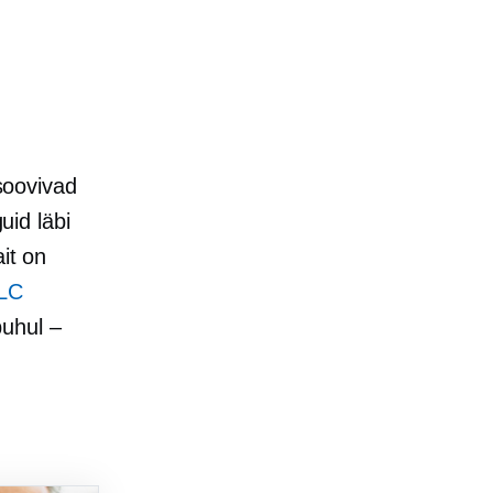
soovivad
uid läbi
it on
LLC
puhul –