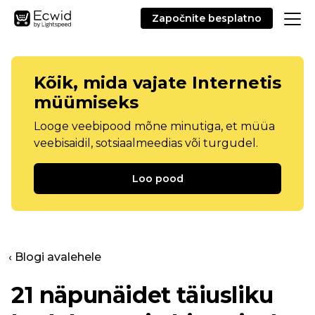
Započnite besplatno
Kõik, mida vajate Internetis
müümiseks
Looge veebipood mõne minutiga, et müüa
veebisaidil, sotsiaalmeedias või turgudel.
Loo pood
‹ Blogi avalehele
21 näpunäidet täiusliku