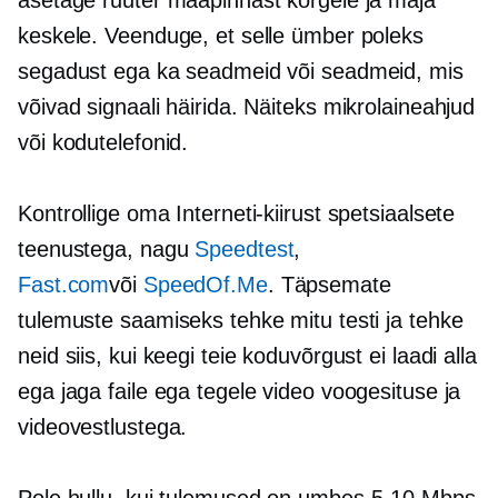
keskele. Veenduge, et selle ümber poleks
segadust ega ka seadmeid või seadmeid, mis
võivad signaali häirida. Näiteks mikrolaineahjud
või kodutelefonid.
Kontrollige oma Interneti-kiirust spetsiaalsete
teenustega, nagu
Speedtest
,
Fast.com
või
SpeedOf.Me
. Täpsemate
tulemuste saamiseks tehke mitu testi ja tehke
neid siis, kui keegi teie koduvõrgust ei laadi alla
ega jaga faile ega tegele video voogesituse ja
videovestlustega.
Pole hullu, kui tulemused on umbes
5-10
Mbps