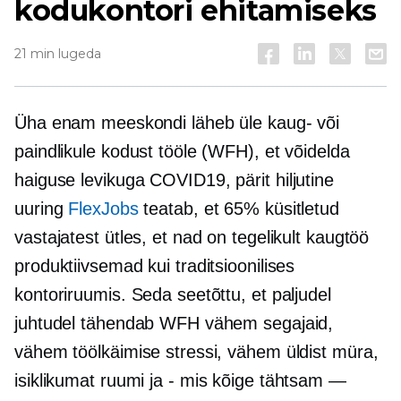
kodukontori ehitamiseks
21 min lugeda
Üha enam meeskondi läheb üle kaug- või
paindlikule kodust tööle (WFH), et võidelda
haiguse levikuga
COVID19,
pärit hiljutine
uuring
FlexJobs
teatab, et 65% küsitletud
vastajatest ütles, et nad on tegelikult kaugtöö
produktiivsemad kui traditsioonilises
kontoriruumis. Seda seetõttu, et paljudel
juhtudel tähendab WFH vähem segajaid,
vähem töölkäimise stressi, vähem üldist müra,
isiklikumat ruumi ja
-
mis kõige tähtsam —