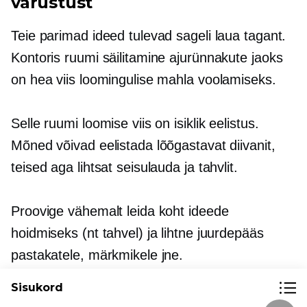
varustust
Teie parimad ideed tulevad sageli laua tagant.
Kontoris ruumi säilitamine ajurünnakute jaoks
on hea viis loomingulise mahla voolamiseks.
Selle ruumi loomise viis on isiklik eelistus.
Mõned võivad eelistada lõõgastavat diivanit,
teised aga lihtsat seisulauda ja tahvlit.
Proovige vähemalt leida koht ideede
hoidmiseks (nt tahvel) ja lihtne juurdepääs
pastakatele, märkmikele jne.
Sisukord