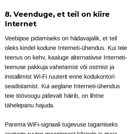
8. Veenduge, et teil on
kiire
Internet
Veebipoe pidamiseks on hädavajalik, et teil
oleks kindel kodune Interneti-ühendus. Kui teie
teenus on kehv, kaaluge alternatiivse Interneti-
teenuse pakkuja vahetamist või ostmist ja
installimist
Wi-Fi
ruuterit enne kodukontori
seadistamist. Kui aeglane Interneti-ühendus
teie töövoogu pidevalt häirib, on lihtne
tähelepanu hajuda.
Parema WiFi-signaali tugevuse tagamiseks
asetage ruuter maapinnast kõrgele ja maja