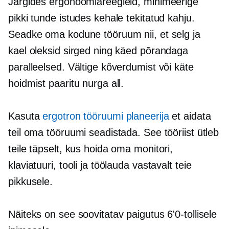
Järgides ergonoomiareegleid, minimeerige
pikki tunde istudes kehale tekitatud kahju.
Seadke oma kodune tööruum nii, et selg ja
kael oleksid sirged ning käed põrandaga
paralleelsed. Vältige kõverdumist või käte
hoidmist paaritu nurga all.
Kasuta
ergotron tööruumi planeerija
et aidata
teil oma tööruumi seadistada. See tööriist ütleb
teile täpselt, kus hoida oma monitori,
klaviatuuri, tooli ja töölauda vastavalt teie
pikkusele.
Näiteks on see soovitatav paigutus 6'0-tollisele