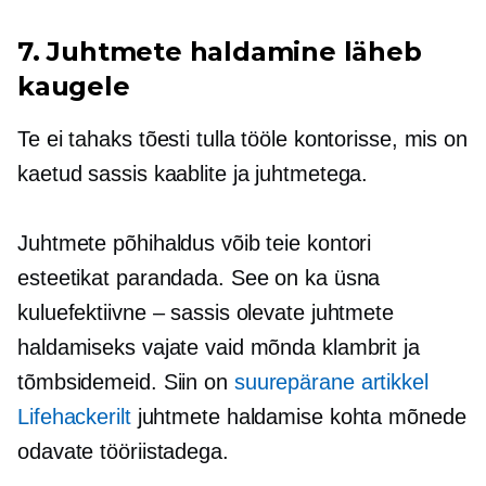
7. Juhtmete haldamine läheb
kaugele
Te ei tahaks tõesti tulla tööle kontorisse, mis on
kaetud sassis kaablite ja juhtmetega.
Juhtmete põhihaldus võib teie kontori
esteetikat parandada. See on ka üsna
kuluefektiivne – sassis olevate juhtmete
haldamiseks vajate vaid mõnda klambrit ja
tõmbsidemeid. Siin on
suurepärane artikkel
Lifehackerilt
juhtmete haldamise kohta mõnede
odavate tööriistadega.