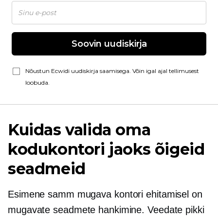
Soovin uudiskirja
Nõustun Ecwidi uudiskirja saamisega. Võin igal ajal tellimusest
loobuda.
Kuidas valida oma
kodukontori jaoks õigeid
seadmeid
Esimene samm mugava kontori ehitamisel on
mugavate seadmete hankimine. Veedate pikki