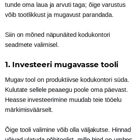
tunde oma laua ja arvuti taga; õige varustus
võib tootlikkust ja mugavust parandada.
Siin on mõned näpunäited kodukontori
seadmete valimisel.
1. Investeeri mugavasse tooli
Mugav tool on produktiivse kodukontori süda.
Kulutate sellele peaaegu poole oma päevast.
Heasse investeerimine muudab teie tööelu
märkimisväärselt.
Õige tooli valimine võib olla väljakutse. Hinnad
võivad ulatuda põhitoolist, mille hind on umbes