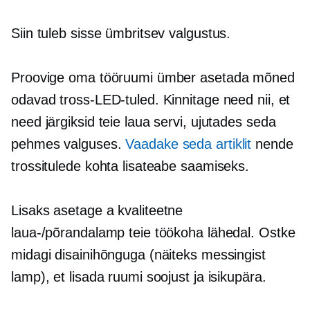
Siin tuleb sisse ümbritsev valgustus.
Proovige oma tööruumi ümber asetada mõned
odavad tross-LED-tuled. Kinnitage need nii, et
need järgiksid teie laua servi, ujutades seda
pehmes valguses.
Vaadake seda artiklit
nende
trossitulede kohta lisateabe saamiseks.
Lisaks asetage a
kvaliteetne
laua-/põrandalamp teie töökoha lähedal. Ostke
midagi disainihõnguga (näiteks messingist
lamp), et lisada ruumi soojust ja isikupära.