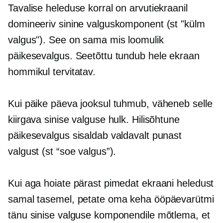
Tavalise heleduse korral on arvutiekraanil
domineeriv sinine valguskomponent (st "külm
valgus"). See on sama mis loomulik
päikesevalgus. Seetõttu tundub hele ekraan
hommikul tervitatav.
Kui päike päeva jooksul tuhmub, väheneb selle
kiirgava sinise valguse hulk. Hilisõhtune
päikesevalgus sisaldab valdavalt punast
valgust (st “soe valgus”).
Kui aga hoiate pärast pimedat ekraani heledust
samal tasemel, petate oma keha ööpäevarütmi
tänu sinise valguse komponendile mõtlema, et