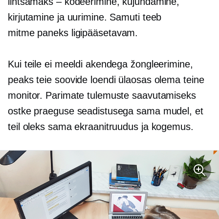
lihtsamaks – kodeerimine, kujundamine,
kirjutamine ja uurimine. Samuti teeb
mitme paneks
ligipääsetavam.
Kui teile ei meeldi akendega žongleerimine,
peaks teie soovide loendi ülaosas olema teine ​​
monitor. Parimate tulemuste saavutamiseks
ostke praeguse seadistusega sama mudel, et
teil oleks sama ekraanitruudus ja kogemus.