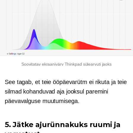
Soovitatav ekraanivärv Thinkpad sülearvuti jaoks
See tagab, et teie ööpäevarütm ei rikuta ja teie
silmad kohanduvad aja jooksul paremini
päevavalguse muutumisega.
5. Jätke ajurünnakuks ruumi ja