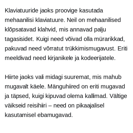
Klaviatuuride jaoks proovige kasutada
mehaanilisi klaviatuure. Neil on mehaanilised
klõpsatavad klahvid, mis annavad palju
tagasisidet. Kuigi need võivad olla mürarikkad,
pakuvad need võrratut trükkimismugavust. Eriti
meeldivad need kirjanikele ja kodeerijatele.
Hiirte jaoks vali midagi suuremat, mis mahub
mugavalt käele. Mänguhiired on eriti mugavad
ja täpsed, kuigi kipuvad olema kallimad. Vältige
väikseid reisihiiri – need on pikaajalisel
kasutamisel ebamugavad.