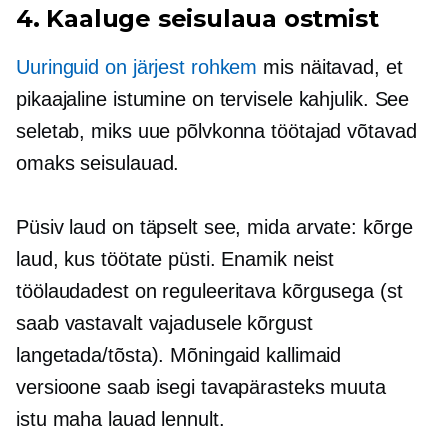
4. Kaaluge seisulaua ostmist
Uuringuid on järjest rohkem
mis näitavad, et
pikaajaline istumine on tervisele kahjulik. See
seletab, miks uue põlvkonna töötajad võtavad
omaks seisulauad.
Püsiv laud on täpselt see, mida arvate: kõrge
laud, kus töötate püsti. Enamik neist
töölaudadest on reguleeritava kõrgusega (st
saab vastavalt vajadusele kõrgust
langetada/tõsta). Mõningaid kallimaid
versioone saab isegi tavapärasteks muuta
istu maha
lauad lennult.