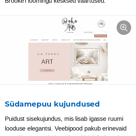
Brooke’i loomingu kesksed väärtused.
Südamepuu kujundused
Puidust sisekujundus, mis lisab igasse ruumi
looduse elegantsi. Veebipood pakub erinevaid