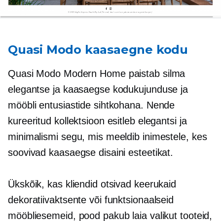
Quasi Modo kaasaegne kodu
Quasi Modo Modern Home paistab silma
elegantse ja kaasaegse kodukujunduse ja
mööbli entusiastide sihtkohana. Nende
kureeritud kollektsioon esitleb elegantsi ja
minimalismi segu, mis meeldib inimestele, kes
soovivad kaasaegse disaini esteetikat.
Ükskõik, kas kliendid otsivad keerukaid
dekoratiivaktsente või funktsionaalseid
mööbliesemeid, pood pakub laia valikut tooteid,