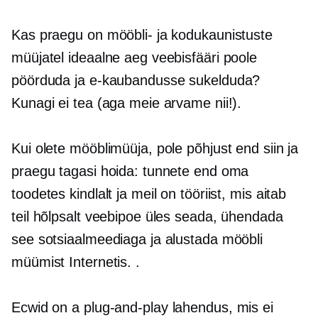
Kas praegu on mööbli- ja kodukaunistuste
müüjatel ideaalne aeg veebisfääri poole
pöörduda ja e-kaubandusse sukelduda?
Kunagi ei tea (aga meie arvame nii!).
Kui olete mööblimüüja, pole põhjust end siin ja
praegu tagasi hoida: tunnete end oma
toodetes kindlalt ja meil on tööriist, mis aitab
teil hõlpsalt veebipoe üles seada, ühendada
see sotsiaalmeediaga ja alustada mööbli
müümist Internetis. .
Ecwid on a
plug-and-play
lahendus, mis ei