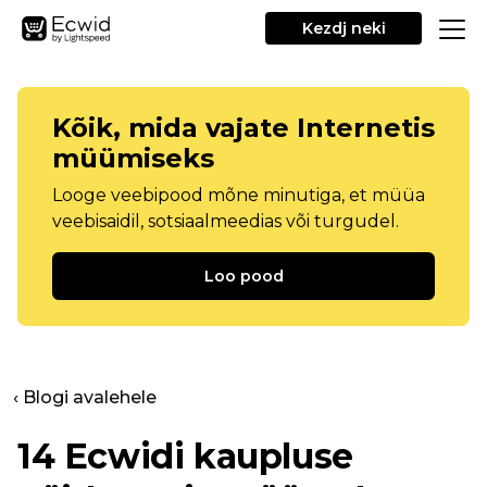
Kezdj neki
Kõik, mida vajate Internetis
müümiseks
Looge veebipood mõne minutiga, et müüa
veebisaidil, sotsiaalmeedias või turgudel.
Loo pood
‹ Blogi avalehele
14 Ecwidi kaupluse