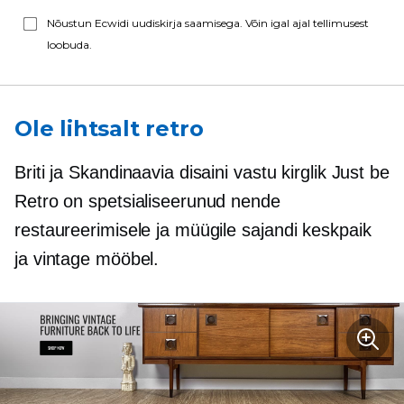
Nõustun Ecwidi uudiskirja saamisega. Võin igal ajal tellimusest
loobuda.
Ole lihtsalt retro
Briti ja Skandinaavia disaini vastu kirglik Just be
Retro on spetsialiseerunud nende
restaureerimisele ja müügile
sajandi keskpaik
ja vintage mööbel.