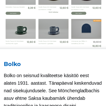
Bolko
Bolko on seisnud kvaliteetse käsitöö eest
alates 1931. aastast. Tänapäeval keskenduvad
nad sisekujundusele. See Mönchengladbachis
asuv ehtne Saksa kaubamärk ühendab
traditsioonilise ja kaasaegse disaini,