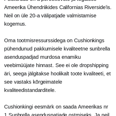
Ameerika Ühendriikides Californias Riverside'is.
Neil on üle
20-a
välipatjade valmistamise
kogemus.
Oma tootmisressurssidega on Cushionkings
pühendunud pakkumisele
kvaliteetne
sunbrella
asenduspadjad murdosa enamiku
veebimüüjate hinnast. See ei ole dropshipping
äri, seega jälgitakse hoolikalt toote kvaliteeti, et
see vastaks kõrgeimatele
kvaliteedistandarditele.
Cushionkingi eesmärk on saada Ameerikas nr
1 Sunbrella asenduspatjade ostmiseks. Ja neil