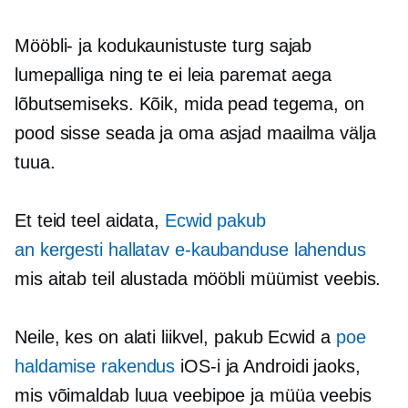
Mööbli- ja kodukaunistuste turg sajab
lumepalliga ning te ei leia paremat aega
lõbutsemiseks. Kõik, mida pead tegema, on
pood sisse seada ja oma asjad maailma välja
tuua.
Et teid teel aidata,
Ecwid pakub
an
kergesti hallatav
e-kaubanduse lahendus
mis aitab teil alustada mööbli müümist veebis.
Neile, kes on alati liikvel, pakub Ecwid a
poe
haldamise rakendus
iOS-i ja Androidi jaoks,
mis võimaldab luua veebipoe ja müüa veebis