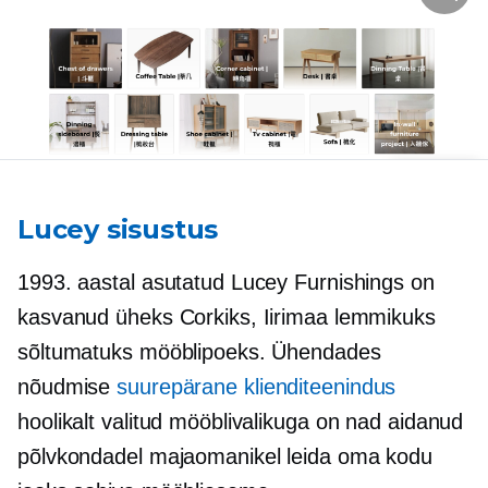
Lucey sisustus
1993. aastal asutatud Lucey Furnishings on
kasvanud üheks Corkiks, Iirimaa lemmikuks
sõltumatuks mööblipoeks. Ühendades
nõudmise
suurepärane klienditeenindus
hoolikalt valitud mööblivalikuga on nad aidanud
põlvkondadel majaomanikel leida oma kodu