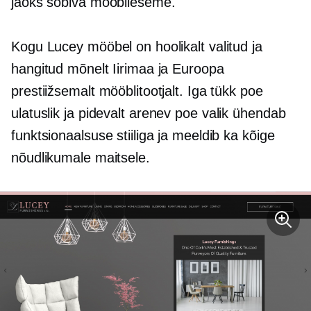
jaoks sobiva mööblieseme.
Kogu Lucey mööbel on hoolikalt valitud ja
hangitud mõnelt Iirimaa ja Euroopa
prestiižsemalt mööblitootjalt. Iga tükk poe
ulatuslik ja
pidevalt arenev
poe valik ühendab
funktsionaalsuse stiiliga ja meeldib ka kõige
nõudlikumale maitsele.