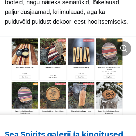
tooteid, nagu näiteks seinatükid, lõikelauad,
paljundusjaamad, kriimulauad, aga ka
puiduvõid puidust dekoori eest hoolitsemiseks.
Sea Spirits galerii ja kingitused