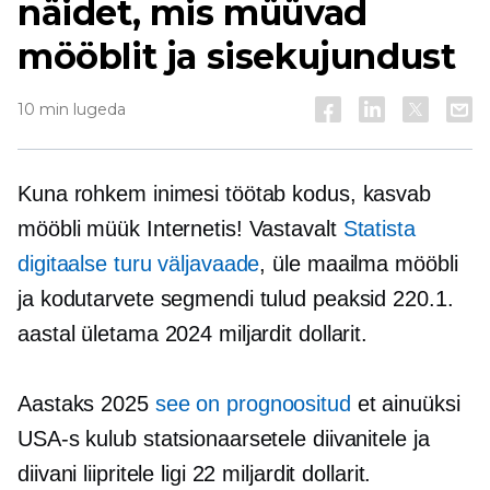
näidet, mis müüvad
mööblit ja sisekujundust
10 min lugeda
Kuna rohkem inimesi töötab kodus, kasvab
mööbli müük Internetis! Vastavalt
Statista
digitaalse turu väljavaade
, üle maailma mööbli
ja kodutarvete segmendi tulud peaksid 220.1.
aastal ületama 2024 miljardit dollarit.
Aastaks 2025
see on prognoositud
et ainuüksi
USA-s kulub statsionaarsetele diivanitele ja
diivani liipritele ligi 22 miljardit dollarit.