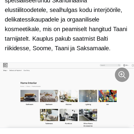
spetsialiseerunud Skandinaavia
elustiilitoodetele, sealhulgas kodu interjöörile,
delikatessikaupadele ja orgaanilisele
kosmeetikale, mis on peamiselt hangitud Taani
tarnijatelt. Kauplus pakub saatmist Balti
riikidesse, Soome, Taani ja Saksamaale.