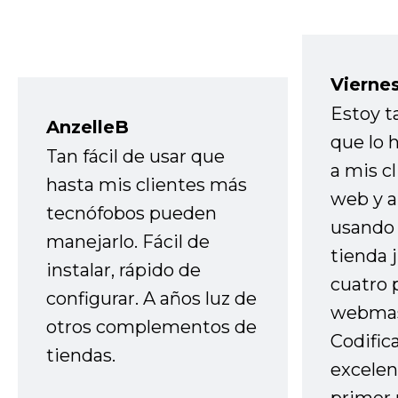
Vierne
Estoy t
AnzelleB
que lo
Tan fácil de usar que
a mis cl
hasta mis clientes más
web y a
tecnófobos pueden
usando 
manejarlo. Fácil de
tienda 
instalar, rápido de
cuatro 
configurar. A años luz de
webmas
otros complementos de
Codific
tiendas.
excelen