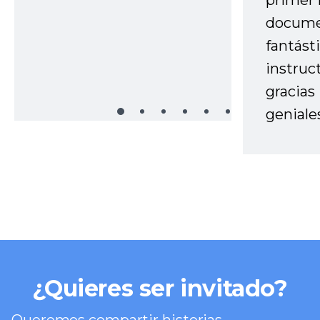
primer 
docume
fantást
instruc
gracias
geniale
¿Quieres ser invitado?