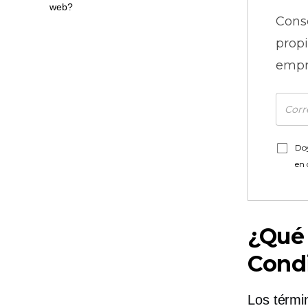
web?
Cons
prop
empr
Doy
en
¿Qué 
Condi
Los térmi