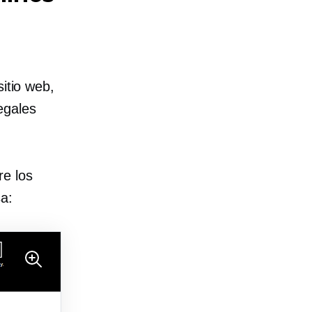
sitio web,
egales
re los
a: