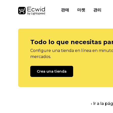
판매
마켓
관리
Todo lo que necesitas pa
Configure una tienda en línea en minutos
mercados.
Crea una tienda
‹ Ir a la pá