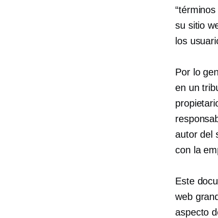
“términos 
su sitio 
los usuari
Por lo gen
en un trib
propietari
responsab
autor del
con la em
Este docu
web grand
aspecto d