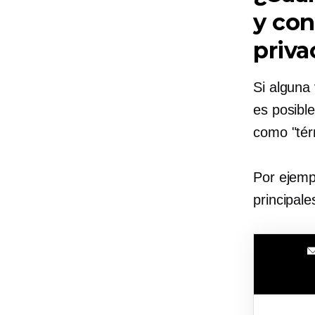
y con
priva
Si alguna 
es posibl
como "térm
Por ejemp
principal