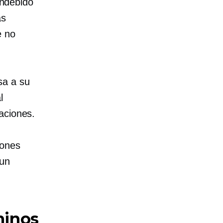
indebido
as
e no
sa a su
l
aciones.
iones
 un
minos