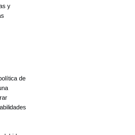
as y
as
olítica de
 una
rar
abilidades