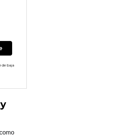
e
 de baja
 y
s como