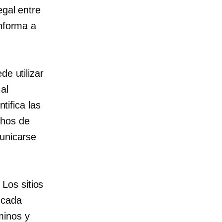
egal entre
informa a
de utilizar
 al
tifica las
chos de
municarse
Los sitios
 cada
minos y