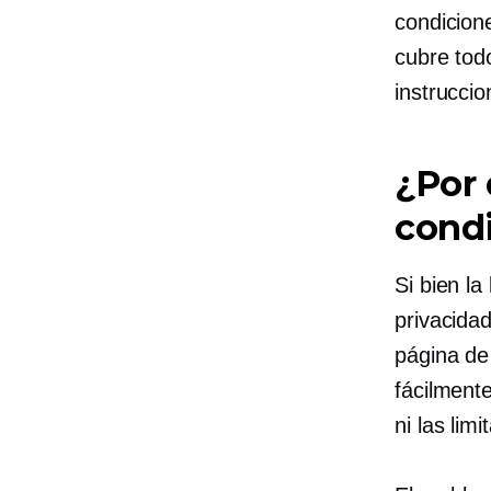
condicion
cubre tod
instrucci
¿Por 
condi
Si bien la
privacidad
página de
fácilment
ni las lim