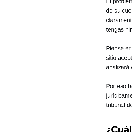
El problem
de su cuen
clarament
tengas ni
Piense en
sitio ace
analizará
Por eso t
jurídicam
tribunal de
¿Cuál