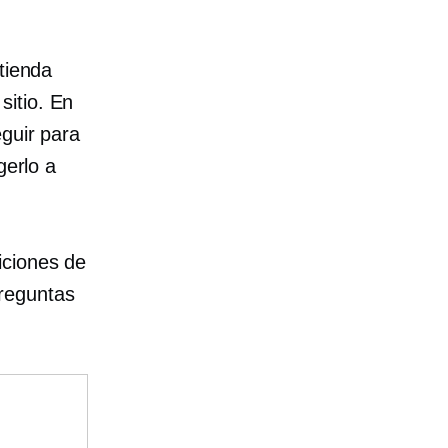
tienda
sitio. En
eguir para
gerlo a
iciones de
reguntas