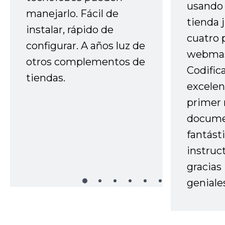
usando 
manejarlo. Fácil de
tienda 
instalar, rápido de
cuatro 
configurar. A años luz de
webmas
otros complementos de
Codific
tiendas.
excelen
primer 
docume
fantást
instruc
gracias
geniale