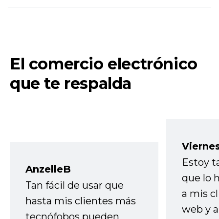
El comercio electrónico
que te respalda
Vierne
Estoy t
AnzelleB
que lo
Tan fácil de usar que
a mis cl
hasta mis clientes más
web y a
tecnófobos pueden