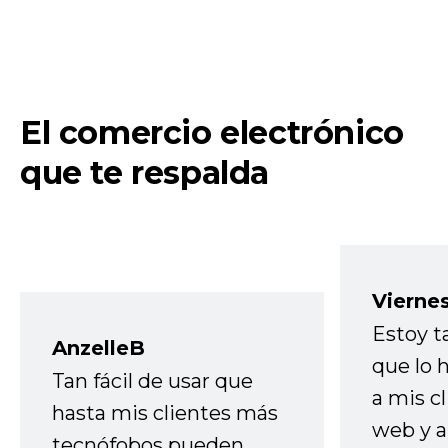
El comercio electrónico
que te respalda
Vierne
Estoy t
AnzelleB
que lo
Tan fácil de usar que
a mis cl
hasta mis clientes más
web y a
tecnófobos pueden