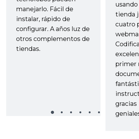
usando 
manejarlo. Fácil de
tienda 
instalar, rápido de
cuatro 
configurar. A años luz de
webmas
otros complementos de
Codific
tiendas.
excelen
primer 
docume
fantást
instruc
gracias
geniale