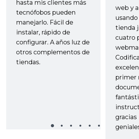
hasta mis clientes más
web y a
tecnófobos pueden
usando 
manejarlo. Fácil de
tienda 
instalar, rápido de
cuatro 
configurar. A años luz de
webmas
otros complementos de
Codific
tiendas.
excelen
primer 
docume
fantást
instruc
gracias
geniale