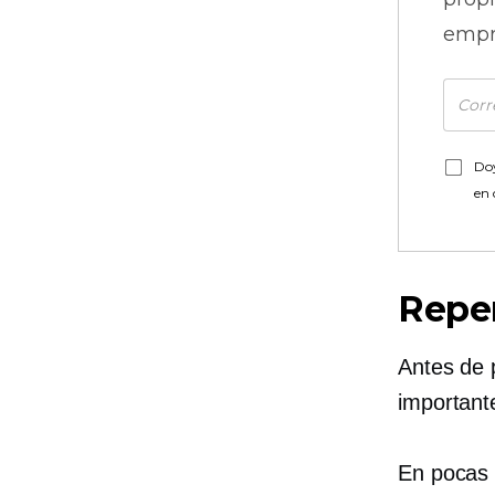
empr
Doy
en
Repen
Antes de p
important
En pocas 