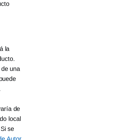
ucto
á la
ducto.
o de una
, puede
.
varía de
do local
 Si se
de Autor