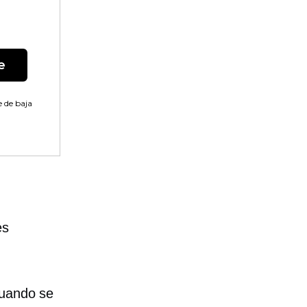
e
 de baja
es
cuando se