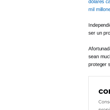
dólares c
mil millon
Independi
ser un pr
Afortunad
sean much
proteger s
co
Cons
prop