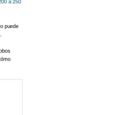
200 a 250
obo puede
.
robos
 cómo