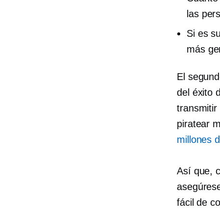
las per
Si es s
más gen
El segund
del éxito 
transmitir
piratear 
millones 
Así que, c
asegúrese
fácil de c