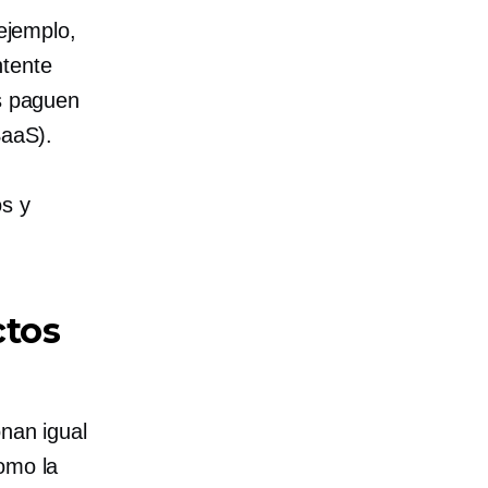
 ejemplo,
ntente
es paguen
SaaS).
os y
ctos
onan igual
omo la