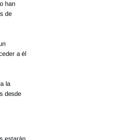
do han
as de
un
ceder a él
a la
es desde
s estarán