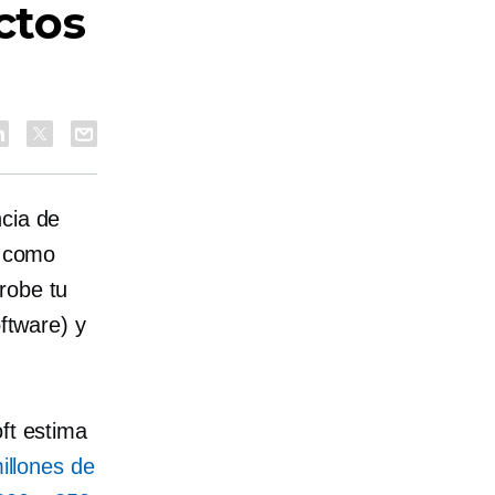
ctos
ncia de
a como
robe tu
oftware) y
ft estima
illones de