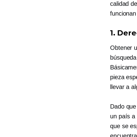
calidad d
funcionan
1. Der
Obtener un
búsqueda 
Básicamen
pieza espe
llevar a a
Dado que 
un país a
que se esp
encuentra