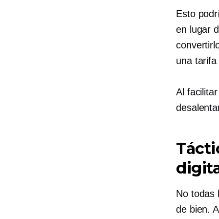
Esto podrí
en lugar 
convertir
una tarifa
Al facilit
desalentar
Tácti
digit
No todas l
de bien. 