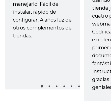
usando 
manejarlo. Fácil de
tienda 
instalar, rápido de
cuatro 
configurar. A años luz de
webmas
otros complementos de
Codific
tiendas.
excelen
primer 
docume
fantást
instruc
gracias
geniale