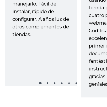
usando 
manejarlo. Fácil de
tienda 
instalar, rápido de
cuatro 
configurar. A años luz de
webmas
otros complementos de
Codific
tiendas.
excelen
primer 
docume
fantást
instruc
gracias
geniale