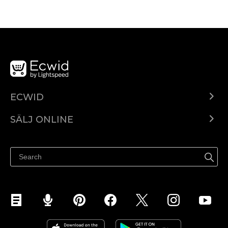
ECWID
Ecwid.com
SÄLJ ONLINE
Pris
Sälj överallt
Hjälpcenter
Sälj på Facebook
Sälj på Instagram