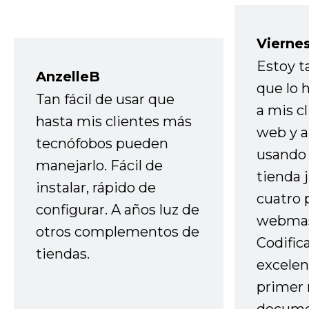
Vierne
Estoy t
AnzelleB
que lo
Tan fácil de usar que
a mis cl
hasta mis clientes más
web y a
tecnófobos pueden
usando 
manejarlo. Fácil de
tienda 
instalar, rápido de
cuatro 
configurar. A años luz de
webmas
otros complementos de
Codific
tiendas.
excelen
primer 