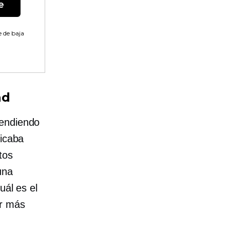
e
 de baja
ad
vendiendo
licaba
tos
una
uál es el
ar más