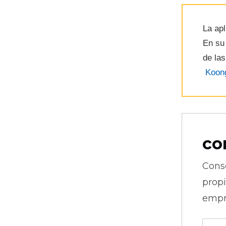
La apl
En su
de las
Koon
co
Cons
prop
empr