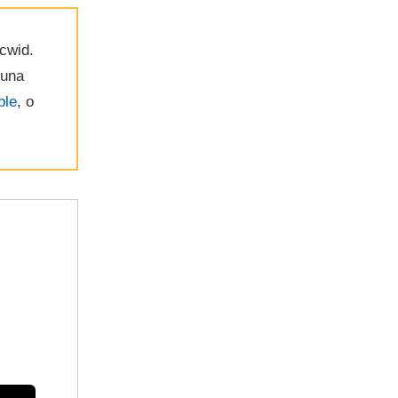
cwid.
 una
ble
, o