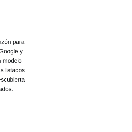
azón para
 Google y
n modelo
s listados
scubierta
ados.