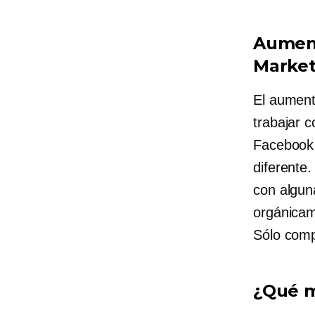
Aument
Market
El aument
trabajar 
Facebook 
diferente.
con algun
orgánicam
Sólo com
¿Qué m