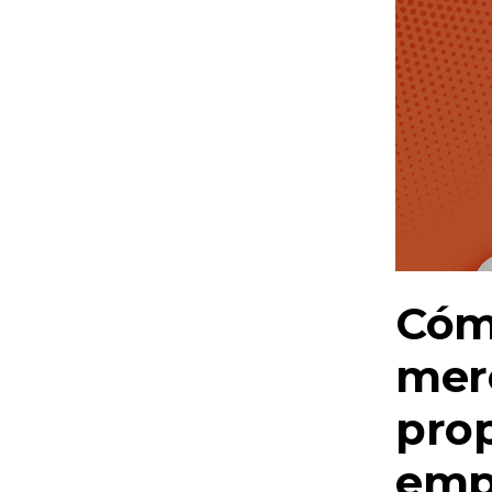
Cómo
mer
pro
emp