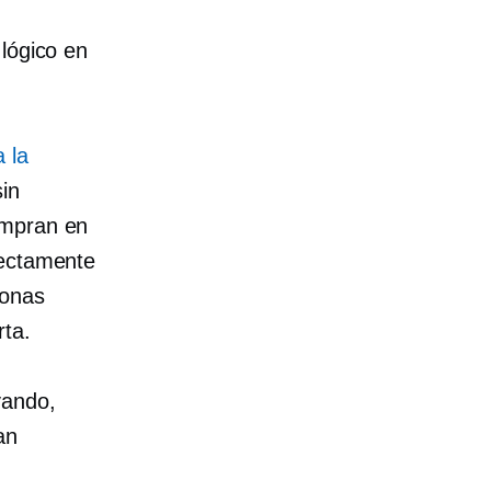
lógico en
 la
sin
ompran en
rectamente
sonas
ta.
vando,
an