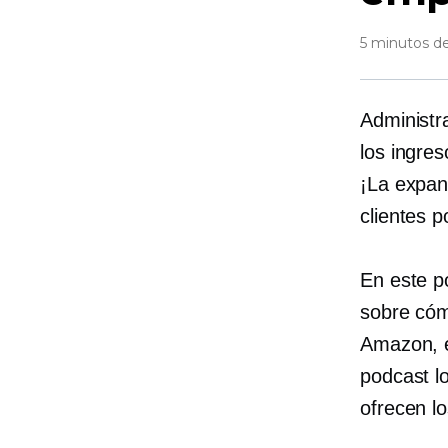
5 minutos de
Administr
los ingres
¡La expan
clientes p
En este p
sobre cóm
Amazon, e
podcast l
ofrecen l