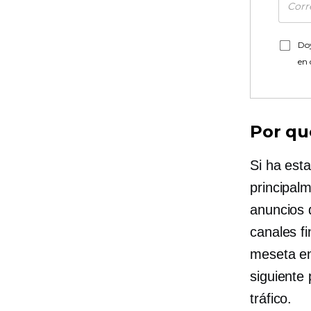
Doy
en
Por qu
Si ha est
principal
anuncios 
canales f
meseta en 
siguiente
tráfico.