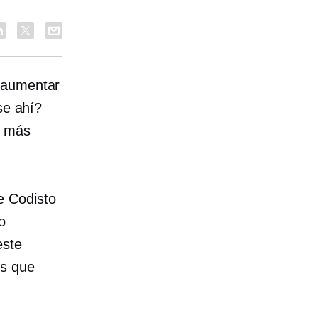
e aumentar
se ahí?
a más
e Codisto
o
este
es que