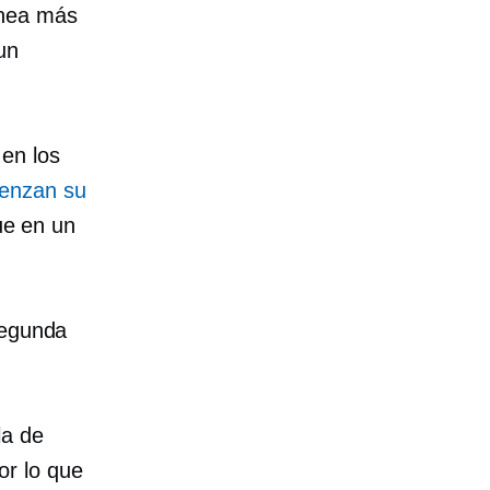
ínea más
un
en los
ienzan su
ue en un
segunda
la de
or lo que