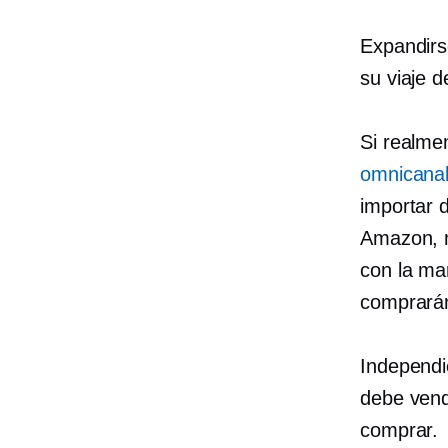
Expandirs
su viaje d
Si realme
omnicanal
importar 
Amazon, m
con la ma
comprarán
Independi
debe vend
comprar.