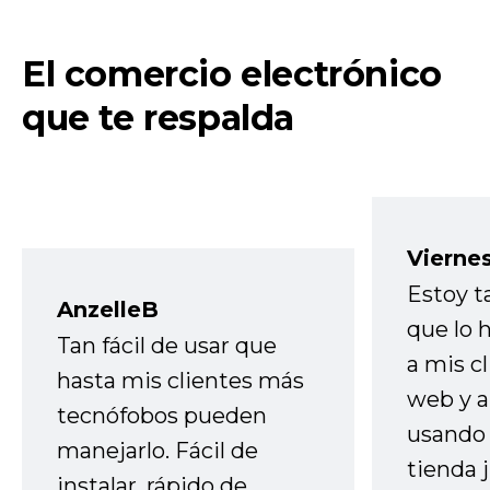
El comercio electrónico
que te respalda
Vierne
Estoy t
AnzelleB
que lo
Tan fácil de usar que
a mis cl
hasta mis clientes más
web y a
tecnófobos pueden
usando 
manejarlo. Fácil de
tienda 
instalar, rápido de