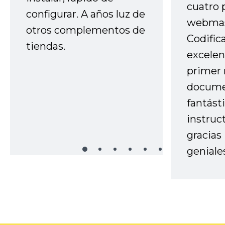
cuatro 
configurar. A años luz de
webmas
otros complementos de
Codific
tiendas.
excelen
primer 
docume
fantást
instruc
gracias
geniale