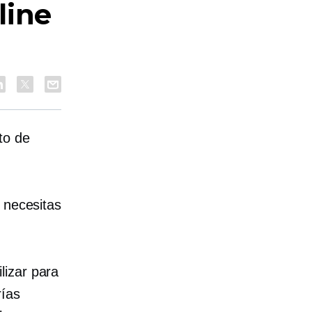
line
to de
 necesitas
lizar para
rías