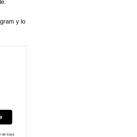
le.
gram y lo
e
 de baja