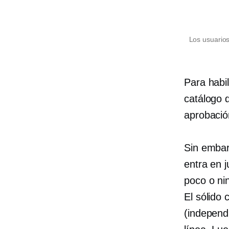
Los usuario
Para habi
catálogo d
aprobació
Sin embar
entra en j
poco o ni
El sólido
(independ