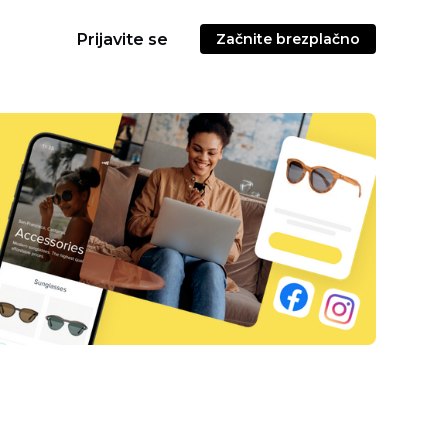
Prijavite se
Začnite brezplačno