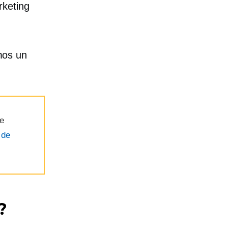
rketing
mos un
 e
 de
?