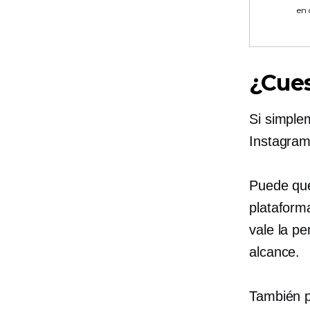
en
¿Cues
Si simple
Instagram 
Puede que
plataform
vale la p
alcance.
También p