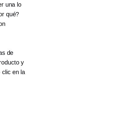
er una lo
or qué?
on
tas de
roducto y
clic en la