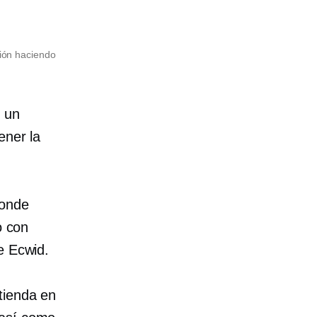
ión haciendo
r un
ener la
donde
o con
e Ecwid.
tienda en