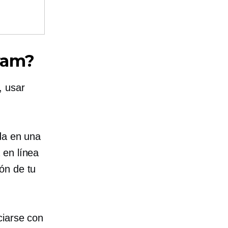
ram?
, usar
da en una
 en línea
ón de tu
ciarse con