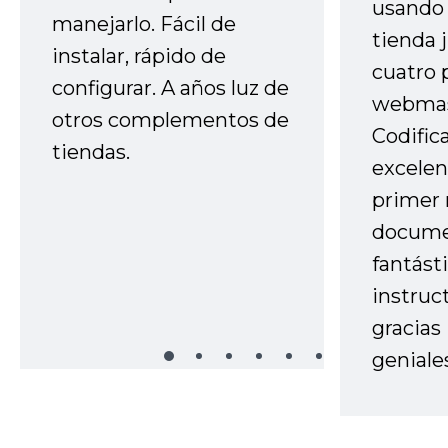
usando 
manejarlo. Fácil de
tienda 
instalar, rápido de
cuatro 
configurar. A años luz de
webmas
otros complementos de
Codific
tiendas.
excelen
primer 
docume
fantást
instruc
gracias
geniale