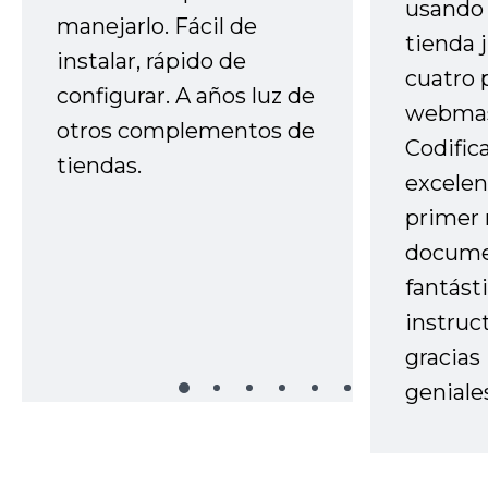
usando 
manejarlo. Fácil de
tienda 
instalar, rápido de
cuatro 
configurar. A años luz de
webmas
otros complementos de
Codific
tiendas.
excelen
primer 
docume
fantást
instruc
gracias
geniale