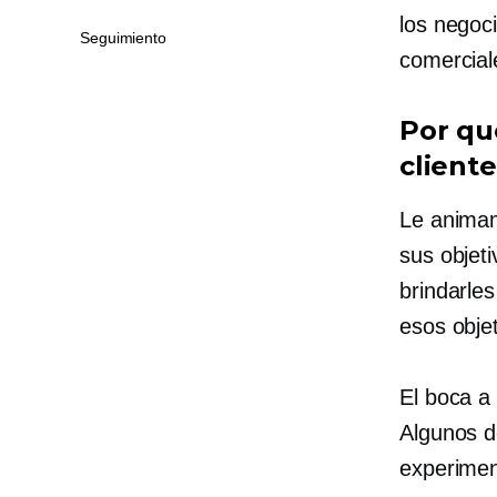
los negoc
Seguimiento
comercial
Por qu
cliente
Le animam
sus objet
brindarle
esos objet
El boca a
Algunos d
experime