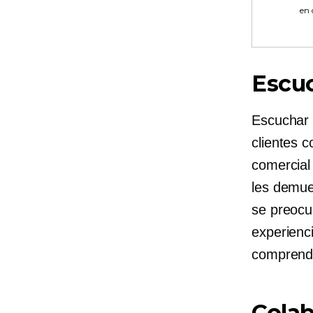
en
Escu
Escuchar 
clientes 
comercial 
les demue
se preocu
experienc
comprende
Cola