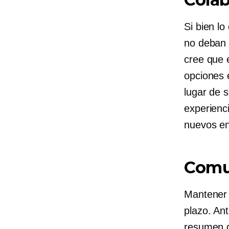
Si bien lo
no deban t
cree que 
opciones e
lugar de 
experienc
nuevos en
Comu
Mantener 
plazo. An
resumen d