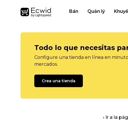
Bán
Quản lý
Khuyế
Todo lo que necesitas pa
Configure una tienda en línea en minutos
mercados.
Crea una tienda
‹ Ir a la pá