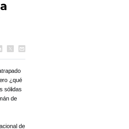
na
 atrapado
 pero ¿qué
s sólidas
imán de
acional de