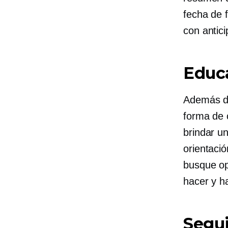
fecha de 
con antic
Educ
Además de
forma de 
brindar un
orientaci
busque op
hacer y h
Segu