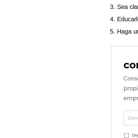
Sea cla
Educarl
Haga un
co
Cons
prop
empr
Doy