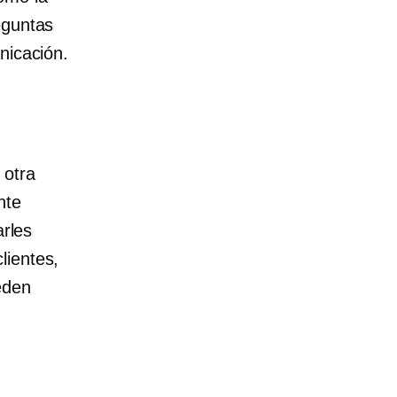
eguntas
nicación.
 otra
nte
arles
lientes,
eden