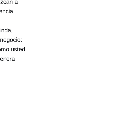
ozcan a
encia.
rinda,
negocio:
cómo usted
genera