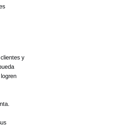
es
clientes y
 pueda
 logren
nta.
sus