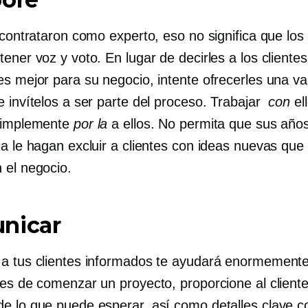
 contrataron como experto, eso no significa que los 
ener voz y voto. En lugar de decirles a los clientes
es mejor para su negocio, intente ofrecerles una v
 invítelos a ser parte del proceso. Trabajar
con
el
simplemente
por la
a ellos. No permita que sus año
ia le hagan excluir a clientes con ideas nuevas que
 el negocio.
nicar
a tus clientes informados te ayudará enormemente
tes de comenzar un proyecto, proporcione al client
e lo que puede esperar, así como detalles clave c