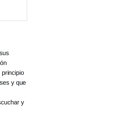
 sus
ión
 principio
eses y que
scuchar y