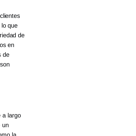
clientes
 lo que
ariedad de
los en
s de
 son
 a largo
e un
omo la