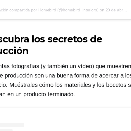
ación compartida por Homebird (@homebird_interiors)
on
20 de abril de 2017 a las 2:00 h PDT
scubra los secretos de
ucción
tas fotografías (y también un vídeo) que muestren
e producción son una buena forma de acercar a los
cio. Muéstrales cómo los materiales y los bocetos 
an en un producto terminado.