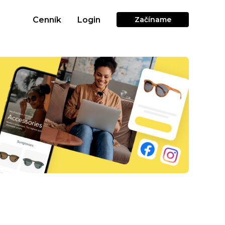
Cenník
Login
Začíname