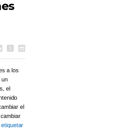
nes
es a los
n un
, el
ntenido
cambiar el
s cambiar
s
etiquetar