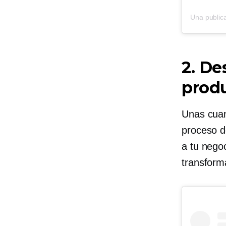
Una public
2. De
prod
Unas cuan
proceso d
a tu nego
transform