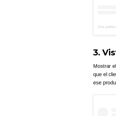
Una public
3. Vi
Mostrar el
que el cl
ese produ