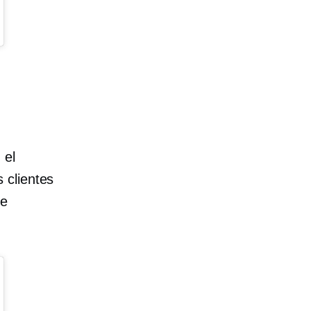
 el
 clientes
se