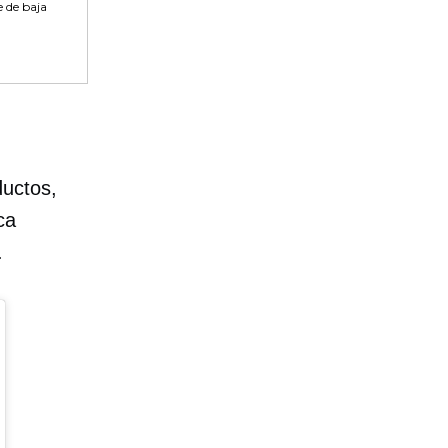
 de baja
ductos,
ca
.