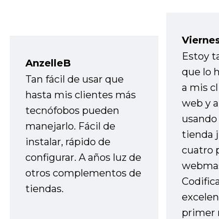
Vierne
Estoy t
AnzelleB
que lo
Tan fácil de usar que
a mis cl
hasta mis clientes más
web y a
tecnófobos pueden
usando 
manejarlo. Fácil de
tienda 
instalar, rápido de
cuatro 
configurar. A años luz de
webmas
otros complementos de
Codific
tiendas.
excelen
primer 