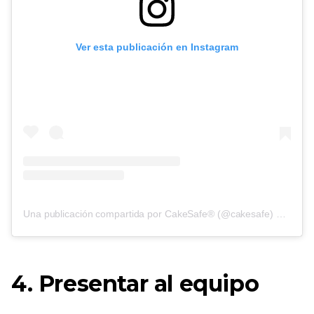
Ver esta publicación en Instagram
Una publicación compartida por CakeSafe® (@cakesafe)
on
6 de 
4. Presentar al equipo