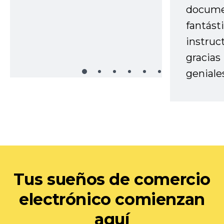
docume
fantást
instruc
gracias
geniale
Tus sueños de comercio
electrónico comienzan
aquí