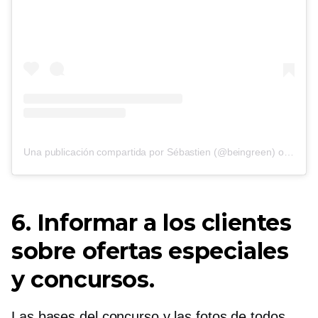
Una publicación compartida por Sébastien (@beingreen)
on
8 de 
6. Informar a los clientes
sobre ofertas especiales
y concursos.
Las bases del concurso y las fotos de todos